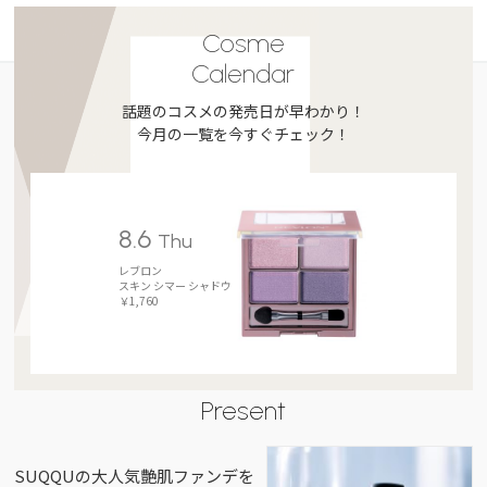
Cosme
Calendar
話題のコスメの発売日が早わかり！
今月の一覧を今すぐチェック！
8.6
Thu
レブロン
スキン シマー シャドウ
￥1,760
Present
SUQQUの大人気艶肌ファンデを