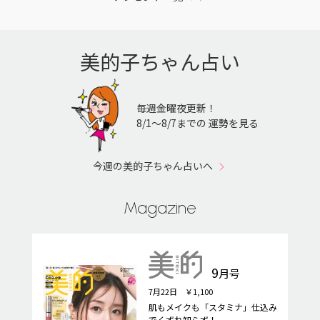
美的子ちゃん占い
毎週金曜夜更新！
8/1〜8/7までの 運勢を見る
今週の美的子ちゃん占いへ
Magazine
9
月号
7月22日 ￥1,100
肌もメイクも「スタミナ」仕込み
でくずれ知らず！