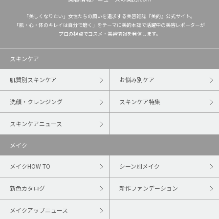
「美しくなりたい」女性たちの願いを追求する美容雑誌『美的』公式サイト。
「肌・心・体のキレイは自分で磨く」をテーマに美的本誌で活躍中の美容レポーターが
プロの視点でコスメ・美容情報を発信します。
スキンケア
肌質別スキンケア
お悩み別ケア
洗顔・クレンジング
スキンケア特集
スキンケアニュース
メイク
メイクHOW TO
シーン別メイク
新色カタログ
新作ファンデーション
メイクアップニュース