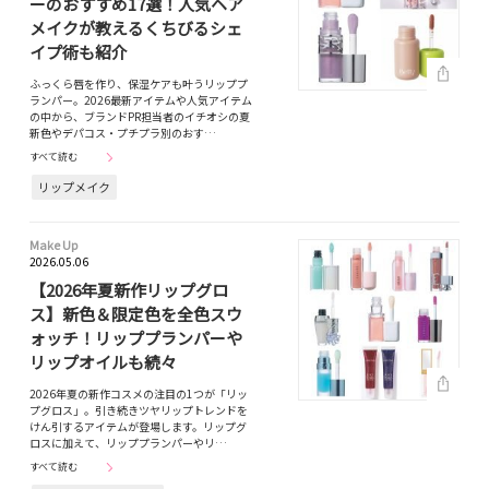
ーのおすすめ17選！人気ヘア
メイクが教えるくちびるシェ
イプ術も紹介
ふっくら唇を作り、保湿ケアも叶うリッププ
ランパー。2026最新アイテムや人気アイテム
の中から、ブランドPR担当者のイチオシの夏
新色やデパコス・プチプラ別のおす…
すべて読む
リップメイク
Make Up
2026.05.06
【2026年夏新作リップグロ
ス】新色＆限定色を全色スウ
ォッチ！リッププランパーや
リップオイルも続々
2026年夏の新作コスメの注目の1つが「リッ
プグロス」。引き続きツヤリップトレンドを
けん引するアイテムが登場します。リップグ
ロスに加えて、リッププランパーやリ…
すべて読む