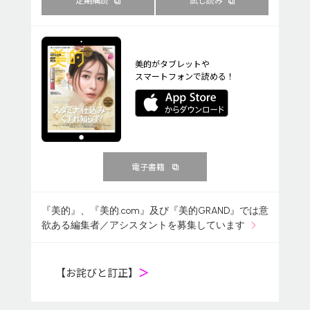
美的がタブレットや
スマートフォンで読める！
電子書籍
『美的』、『美的.com』及び『美的GRAND』では意
欲ある編集者／アシスタントを募集しています
【お詫びと訂正】
＞