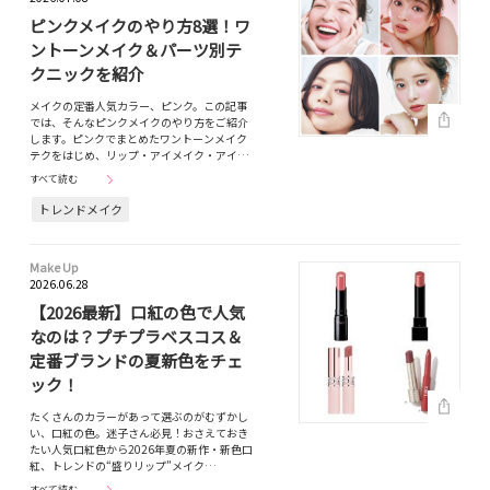
ピンクメイクのやり方8選！ワ
ントーンメイク＆パーツ別テ
クニックを紹介
メイクの定番人気カラー、ピンク。この記事
では、そんなピンクメイクのやり方をご紹介
します。ピンクでまとめたワントーンメイク
テクをはじめ、リップ・アイメイク・アイ…
すべて読む
トレンドメイク
Make Up
2026.06.28
【2026最新】口紅の色で人気
なのは？プチプラベスコス＆
定番ブランドの夏新色をチェ
ック！
たくさんのカラーがあって選ぶのがむずかし
い、口紅の色。迷子さん必見！おさえておき
たい人気口紅色から2026年夏の新作・新色口
紅、トレンドの“盛りリップ”メイク…
すべて読む