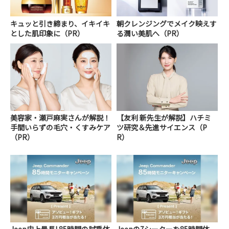
キュッと引き締まり、イキイキ
朝クレンジングでメイク映えす
とした肌印象に（PR）
る潤い美肌へ（PR）
美容家・瀬戸麻実さんが解説！
【友利 新先生が解説】ハチミ
手間いらずの毛穴・くすみケア
ツ研究＆先進サイエンス（P
（PR）
R）