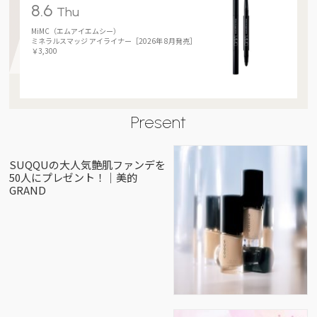
8.6
Thu
MiMC（エムアイエムシー）
ミネラルスマッジ アイライナー［2026年 8月発売］
￥3,300
Present
SUQQUの大人気艶肌ファンデを
50人にプレゼント！｜美的
GRAND