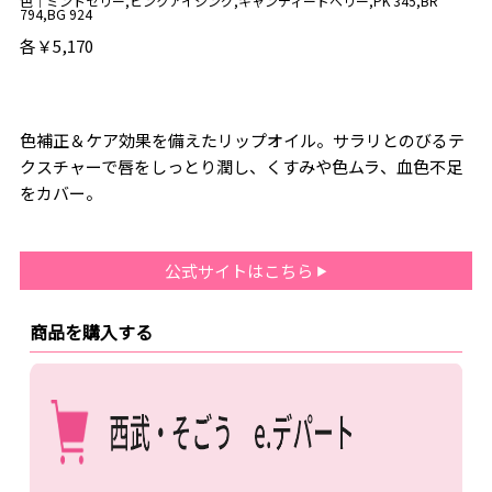
色｜ミントゼリー,ピンクアイシング,キャンディードベリー,PK 345,BR
794,BG 924
各￥5,170
色補正＆ケア効果を備えたリップオイル。サラリとのびるテ
クスチャーで唇をしっとり潤し、くすみや色ムラ、血色不足
をカバー。
公式サイトはこちら
商品を購入する