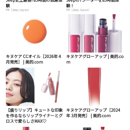
Jeep史上最長! 85時間の試乗体
Jeepの7シーターを85時間体
験
験！
PR（Jeep Japan）
PR（Jeep Japan）
キヌケア CCオイル［2026年 4
キヌケアグローアップ | 美的.co
月発売］ | 美的.com
m
【盛りリップ】キュートな印象
キヌケアグローアップ［2024
を作るならリップライナーとグ
年 3月発売］ | 美的.com
ロスで愛らしさMAX♡