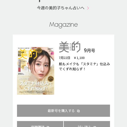
今週の美的子ちゃん占いへ
Magazine
9
月号
7月22日 ￥1,100
肌もメイクも「スタミナ」仕込み
でくずれ知らず！
最新号を購入する
定期購読
試し読み