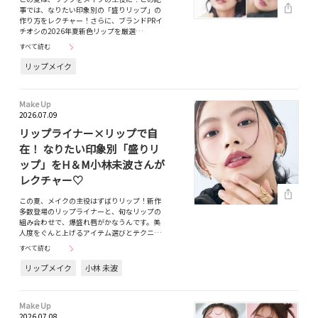
事では、なりたい印象別の「盛りリップ」の
作り方をレクチャー！さらに、ブランドPRイ
チオシの2026年夏新色リップを厳選…
すべて読む
リップメイク
Make Up
2026.07.09
リップライナー×リップで自
在！ なりたい印象別「盛りリ
ップ」をH＆M小林未波さんが
レクチャー♡
この夏、メイクの主役はずばりリップ！新作
多数登場のリップライナーと、旬なリップの
組み合わせで、爆盛れ唇がかなうんです。美
人度をぐんと上げるアイテム選びとテクニ…
すべて読む
リップメイク
小林 未波
Make Up
2026.07.08