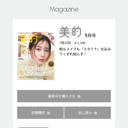
Magazine
9
月号
7月22日 ￥1,100
肌もメイクも「スタミナ」仕込み
でくずれ知らず！
最新号を購入する
定期購読
試し読み