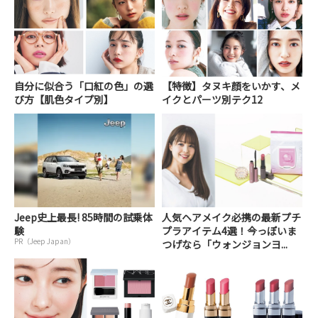
自分に似合う「口紅の色」の選
【特徴】タヌキ顔をいかす、メ
び方【肌色タイプ別】
イクとパーツ別テク12
Jeep史上最長! 85時間の試乗体
人気ヘアメイク必携の最新プチ
験
プラアイテム4選！今っぽいま
PR（Jeep Japan）
つげなら「ウォンジョンヨ...