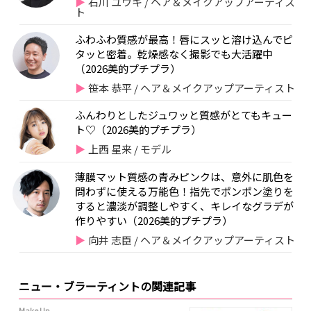
石川 ユウキ / ヘア＆メイクアップアーティス
ト
ふわふわ質感が最高！唇にスッと溶け込んでピ
タッと密着。乾燥感なく撮影でも大活躍中
（2026美的プチプラ）
笹本 恭平 / ヘア＆メイクアップアーティスト
ふんわりとしたジュワッと質感がとてもキュー
ト♡（2026美的プチプラ）
上西 星来 / モデル
薄膜マット質感の青みピンクは、意外に肌色を
問わずに使える万能色！指先でポンポン塗りを
すると濃淡が調整しやすく、キレイなグラデが
作りやすい（2026美的プチプラ）
向井 志臣 / ヘア＆メイクアップアーティスト
ニュー・ブラーティントの関連記事
Make Up