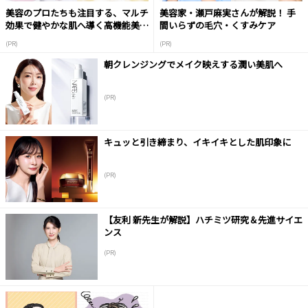
美容のプロたちも注目する、マルチ
美容家・瀬戸麻実さんが解説！ 手
効果で健やかな肌へ導く高機能美容
間いらずの毛穴・くすみケア
液
(PR)
(PR)
朝クレンジングでメイク映えする潤い美肌へ
(PR)
キュッと引き締まり、イキイキとした肌印象に
(PR)
【友利 新先生が解説】ハチミツ研究＆先進サイエ
ンス
(PR)