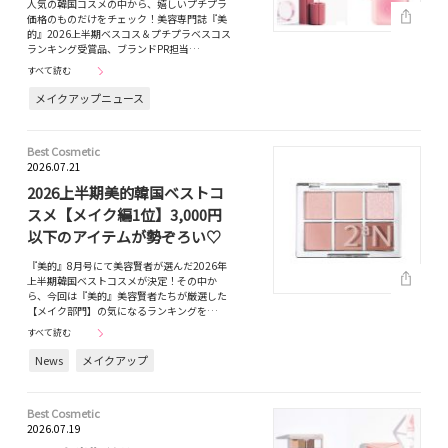
人気の韓国コスメの中から、嬉しいプチプラ
価格のものだけをチェック！美容専門誌『美
的』2026上半期ベスコス＆プチプラベスコス
ランキング受賞品、ブランドPR担当…
すべて読む
メイクアップニュース
Best Cosmetic
2026.07.21
2026上半期美的韓国ベストコ
スメ【メイク編1位】3,000円
以下のアイテムが勢ぞろい♡
『美的』8月号にて美容賢者が選んだ2026年
上半期韓国ベストコスメが決定！その中か
ら、今回は『美的』美容賢者たちが厳選した
【メイク部門】の気になるランキングを…
すべて読む
News
メイクアップ
Best Cosmetic
2026.07.19