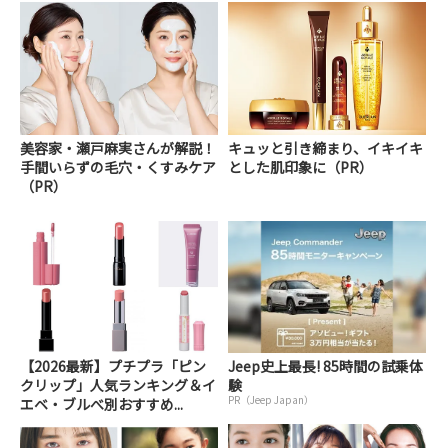
美容家・瀬戸麻実さんが解説！
キュッと引き締まり、イキイキ
手間いらずの毛穴・くすみケア
とした肌印象に（PR）
（PR）
【2026最新】プチプラ「ピン
Jeep史上最長! 85時間の試乗体
クリップ」人気ランキング＆イ
験
PR（Jeep Japan）
エベ・ブルべ別おすすめ...