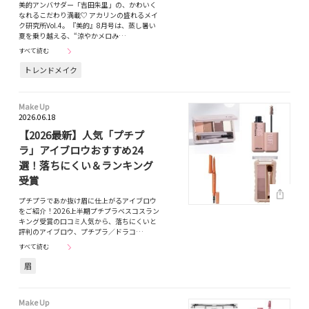
美的アンバサダー「吉田朱里」の、かわいく
なれるこだわり満載♡ アカリンの盛れるメイ
ク研究所Vol.4。『美的』8月号は、蒸し暑い
夏を乗り越える、“涼やかメロみ…
すべて読む
トレンドメイク
Make Up
2026.06.18
【2026最新】人気「プチプ
ラ」アイブロウおすすめ24
選！落ちにくい＆ランキング
受賞
プチプラであか抜け眉に仕上がるアイブロウ
をご紹介！2026上半期プチプラベスコスラン
キング受賞の口コミ人気から、落ちにくいと
評判のアイブロウ、プチプラ／ドラコ…
すべて読む
眉
Make Up