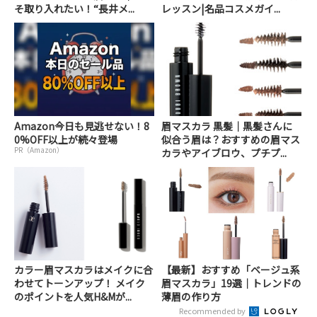
そ取り入れたい！“長井メ...
レッスン|名品コスメガイ...
Amazon今日も見逃せない！8
眉マスカラ 黒髪｜黒髪さんに
0%OFF以上が続々登場
似合う眉は？おすすめの眉マス
PR（Amazon）
カラやアイブロウ、プチプ...
カラー眉マスカラはメイクに合
【最新】おすすめ「ベージュ系
わせてトーンアップ！ メイク
眉マスカラ」19選｜トレンドの
のポイントを人気H&Mが...
薄眉の作り方
Recommended by