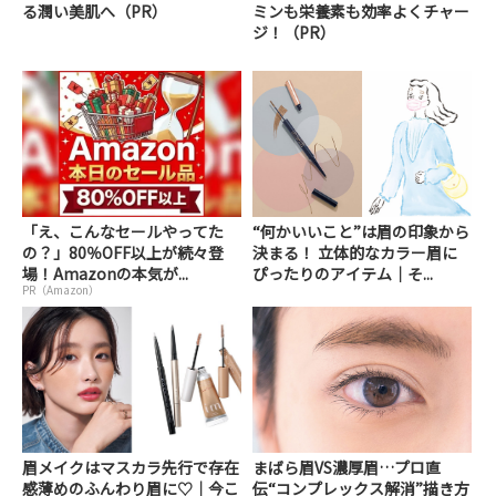
る潤い美肌へ（PR）
ミンも栄養素も効率よくチャー
ジ！（PR）
「え、こんなセールやってた
“何かいいこと”は眉の印象から
の？」80％OFF以上が続々登
決まる！ 立体的なカラー眉に
場！Amazonの本気が...
ぴったりのアイテム｜そ...
PR（Amazon）
眉メイクはマスカラ先行で存在
まばら眉VS濃厚眉…プロ直
感薄めのふんわり眉に♡｜今こ
伝“コンプレックス解消”描き方