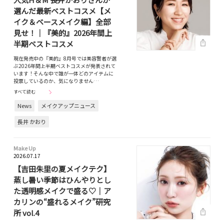
選んだ最新ベストコスメ【メ
イク＆ベースメイク編】全部
見せ！｜『美的』2026年間上
半期ベストコスメ
現在発売中の『美的』8月号では美容賢者が選
ぶ2026年間上半期ベストコスメが発表されて
います！そんな中で誰が一体どのアイテムに
投票しているのか、気になりません…
すべて読む
News
メイクアップニュース
長井 かおり
Make Up
2026.07.17
【吉田朱里の夏メイクテク】
蒸し暑い季節はひんやりとし
た透明感メイクで盛る♡｜ア
カリンの“盛れるメイク”研究
所 vol.4