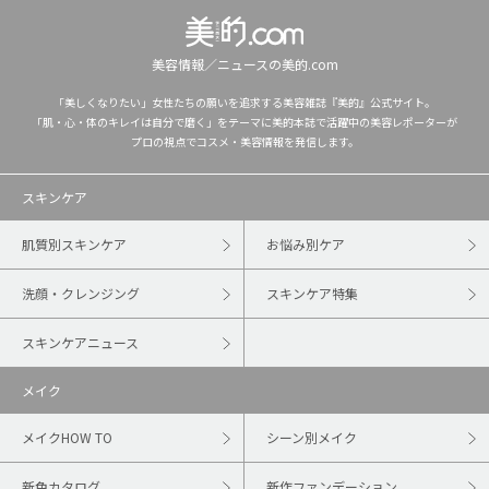
美容情報／ニュースの美的.com
「美しくなりたい」女性たちの願いを追求する美容雑誌『美的』公式サイト。
「肌・心・体のキレイは自分で磨く」をテーマに美的本誌で活躍中の美容レポーターが
プロの視点でコスメ・美容情報を発信します。
スキンケア
肌質別スキンケア
お悩み別ケア
洗顔・クレンジング
スキンケア特集
スキンケアニュース
メイク
メイクHOW TO
シーン別メイク
新色カタログ
新作ファンデーション