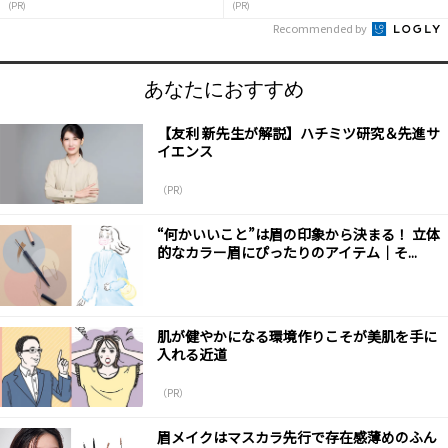
(PR)
(PR)
Recommended by
あなたにおすすめ
【友利 新先生が解説】ハチミツ研究＆先進サ
イエンス
（PR）
“何かいいこと”は眉の印象から決まる！ 立体
的なカラー眉にぴったりのアイテム｜そ...
肌が健やかになる環境作りこそが美肌を手に
入れる近道
（PR）
眉メイクはマスカラ先行で存在感薄めのふん