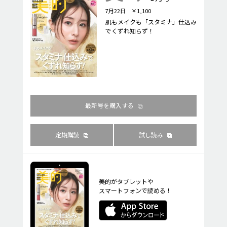
7月22日 ￥1,100
肌もメイクも「スタミナ」仕込み
でくずれ知らず！
最新号を購入する
定期購読
試し読み
美的がタブレットや
スマートフォンで読める！