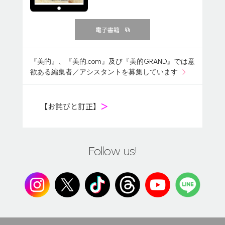
電子書籍
『美的』、『美的.com』及び『美的GRAND』では意
欲ある編集者／アシスタントを募集しています
【お詫びと訂正】
＞
Follow us!