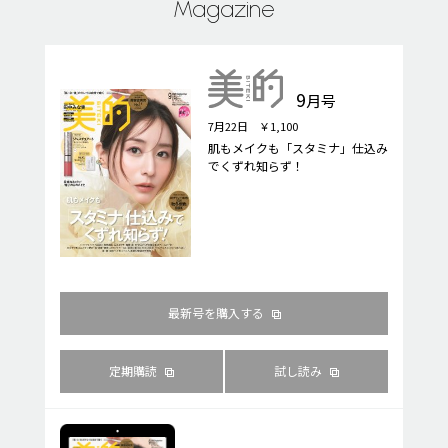
Magazine
9
月号
7月22日 ￥1,100
肌もメイクも「スタミナ」仕込み
でくずれ知らず！
最新号を購入する
定期購読
試し読み