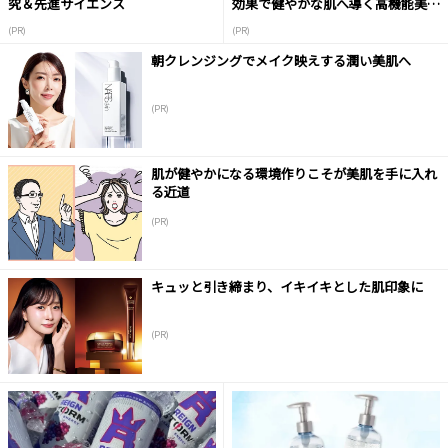
究＆先進サイエンス
効果で健やかな肌へ導く高機能美容
液
(PR)
(PR)
朝クレンジングでメイク映えする潤い美肌へ
(PR)
肌が健やかになる環境作りこそが美肌を手に入れ
る近道
(PR)
キュッと引き締まり、イキイキとした肌印象に
(PR)