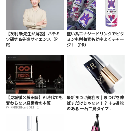
【友利 新先生が解説】ハチミ
整い系エナジードリンクでビタ
ツ研究＆先進サイエンス（P
ミンも栄養素も効率よくチャー
R）
ジ！（PR）
【見城徹×藤田晋】AI時代でも
最新まつげ美容液｜まつげを伸
変わらない経営者の本質
ばすだけじゃない！？ ＋α機能
PR（FINCHI on GOETHE）
のある 一石二鳥タイプ...