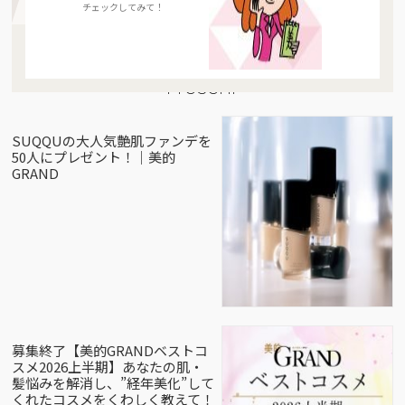
チェックしてみて！
Present
SUQQUの大人気艶肌ファンデを
50人にプレゼント！｜美的
GRAND
募集終了【美的GRANDベストコ
スメ2026上半期】あなたの肌・
髪悩みを解消し、”経年美化”して
くれたコスメをくわしく教えて！