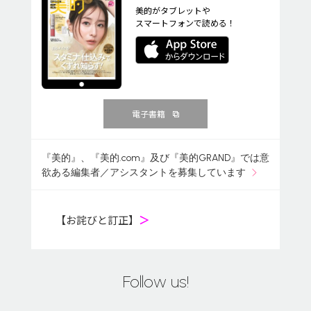
美的がタブレットや
スマートフォンで読める！
電子書籍
『美的』、『美的.com』及び『美的GRAND』では意
欲ある編集者／アシスタントを募集しています
【お詫びと訂正】
＞
Follow us!