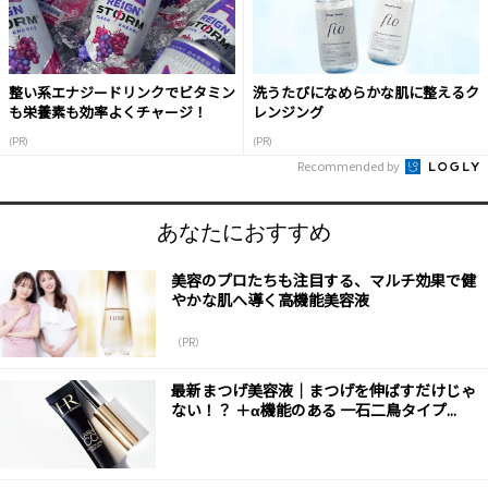
整い系エナジードリンクでビタミン
洗うたびになめらかな肌に整えるク
も栄養素も効率よくチャージ！
レンジング
(PR)
(PR)
Recommended by
あなたにおすすめ
美容のプロたちも注目する、マルチ効果で健
やかな肌へ導く高機能美容液
（PR）
最新まつげ美容液｜まつげを伸ばすだけじゃ
ない！？ ＋α機能のある 一石二鳥タイプ...