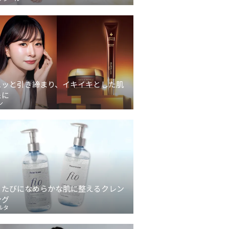
ュッと引き締まり、イキイキとした肌
象に
ン
うたびになめらかな肌に整えるクレン
ング
ルタ