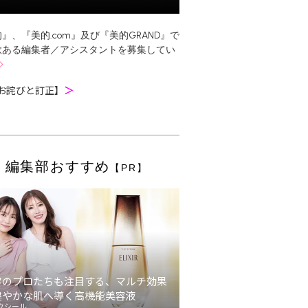
』、『美的.com』及び『美的GRAND』で
欲ある編集者／アシスタントを募集してい
お詫びと訂正】
＞
編集部おすすめ
【PR】
容のプロたちも注目する、マルチ効果
健やかな肌へ導く高機能美容液
クシール