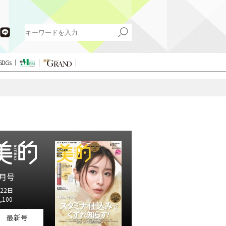
SDGs
月号
22日
,100
最新号