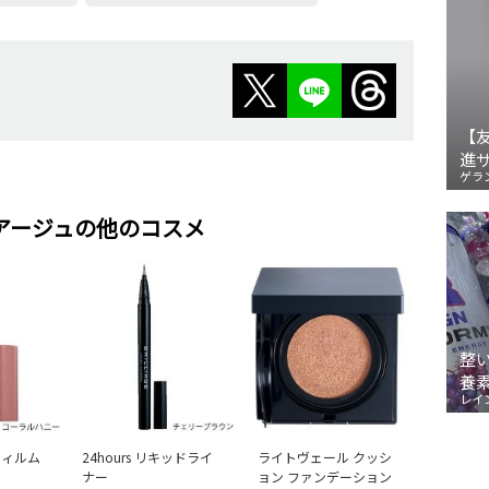
【
進
ゲラ
アージュの他のコスメ
整
養
レイ
フィルム
24hours リキッドライ
ライトヴェール クッシ
ナー
ョン ファンデーション