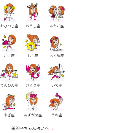
おひつじ座
おうし座
ふたご座
かに座
しし座
おとめ座
てんびん座
さそり座
いて座
やぎ座
みずがめ座
うお座
美的子ちゃん占いへ