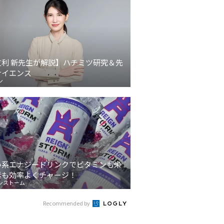
友利 新先生が解説】ハチミツ研究＆先
サイエンス
ン
い系エナジードリンクでビタミンも栄
素も効率よくチャージ！
ンストーム
Recommended by