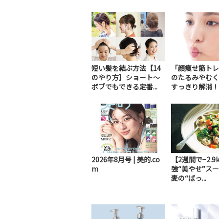
短い髪を結ぶ方法【14
「顔痩せ筋トレ
のやり方】ショート～
のたるみやむく
ボブでもできる定番...
すっきり解消！
2026年8月号 | 美的.co
【2週間で−2.9
m
強“美やせ”ス
麦の“ばっ...