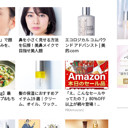
」で顔
鼻を小さく見せる方法
エコロジカル コムパウ
みを、
を伝授！美鼻メイクで
ンド アドバンスト | 美
目指せ美人顔
的.com
kg】最
髪の保湿におすすめア
「え、こんなセールや
ープ&もち
イテム19 選｜クリー
ってたの？」80％OFF
ム、オイル、ワック...
以上が続々登場！...
PR(Amazon)