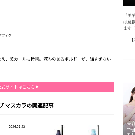
『美的
は意
ます
【
なえ、美カールも持続。深みのあるボルドーが、強すぎない
公式サイトはこちら
プ マスカラの関連記事
美
2026.07.22
で
エリ