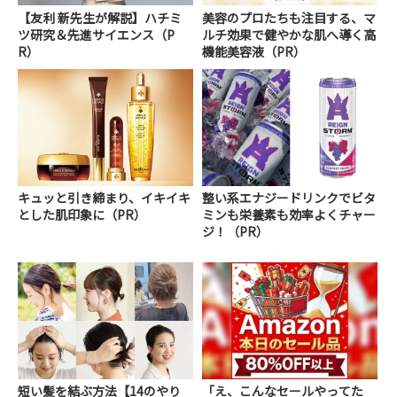
【友利 新先生が解説】ハチミ
美容のプロたちも注目する、マ
ツ研究＆先進サイエンス（P
ルチ効果で健やかな肌へ導く高
R）
機能美容液（PR）
キュッと引き締まり、イキイキ
整い系エナジードリンクでビタ
とした肌印象に（PR）
ミンも栄養素も効率よくチャー
ジ！（PR）
短い髪を結ぶ方法【14のやり
「え、こんなセールやってた