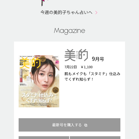
今週の美的子ちゃん占いへ
Magazine
9
月号
7月22日 ￥1,100
肌もメイクも「スタミナ」仕込み
でくずれ知らず！
最新号を購入する