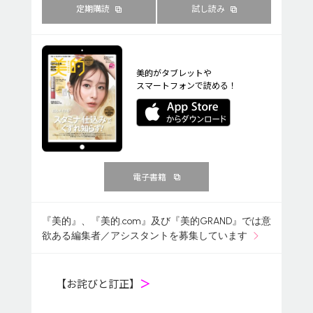
定期購読
試し読み
美的がタブレットや
スマートフォンで読める！
電子書籍
『美的』、『美的.com』及び『美的GRAND』では意
欲ある編集者／アシスタントを募集しています
【お詫びと訂正】
＞