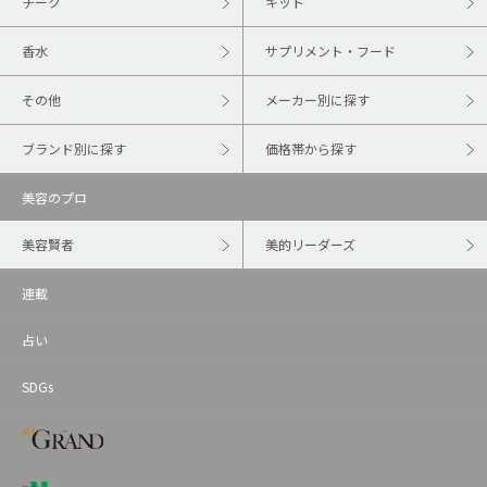
チーク
キット
香水
サプリメント・フード
その他
メーカー別に探す
ブランド別に探す
価格帯から探す
美容のプロ
美容賢者
美的リーダーズ
連載
占い
SDGs