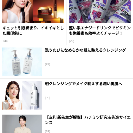
キュッと引き締まり、イキイキとし
整い系エナジードリンクでビタミン
た肌印象に
も栄養素も効率よくチャージ！
(PR)
(PR)
洗うたびになめらかな肌に整えるクレンジング
(PR)
朝クレンジングでメイク映えする潤い美肌へ
(PR)
【友利 新先生が解説】ハチミツ研究＆先進サイエ
ンス
(PR)