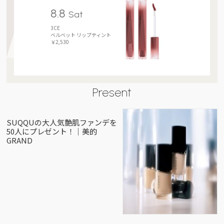
8.8
Sat
3CE
ベルベット リップティント
￥2,530
Present
SUQQUの大人気艶肌ファンデを
50人にプレゼント！｜美的
GRAND