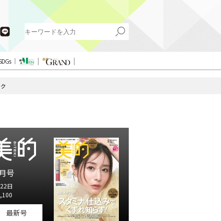
SDGs
ック
月号
22日
,100
最新号