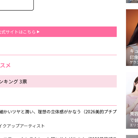
公式サイトはこちら
キ
印
ゲラ
コスメ
キング 3票
細かいツヤと潤い、理想の立体感がかなう（2026美的プチプ
美
で
エリ
ア＆メイクアップアーティスト