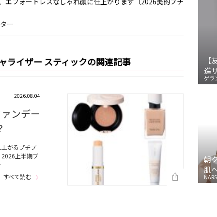
、エフォートレスなしゃれ顔に仕上がります（2026美的プチ
ィター
チャライザー スティックの関連記事
【
進
ゲラ
2026.08.04
ファンデー
？
仕上がるプチプ
026上半期プ
朝
…
肌
すべて読む
NARS