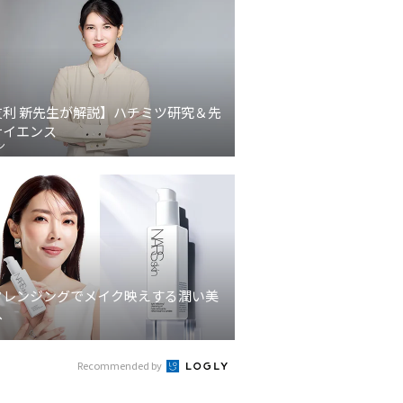
友利 新先生が解説】ハチミツ研究＆先
サイエンス
ン
クレンジングでメイク映えする潤い美
へ
Recommended by