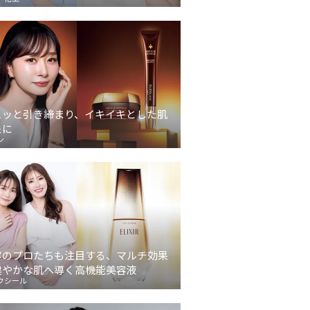
ュッと引き締まり、イキイキとした肌
象に
ン
容のプロたちも注目する、マルチ効果
健やかな肌へ導く高機能美容液
クシール