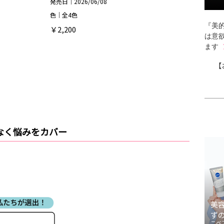
発売日｜2026/06/08
色｜全4色
『美的
￥2,200
は意
ます
【
なく悩みをカバー
美
ず
ニベ