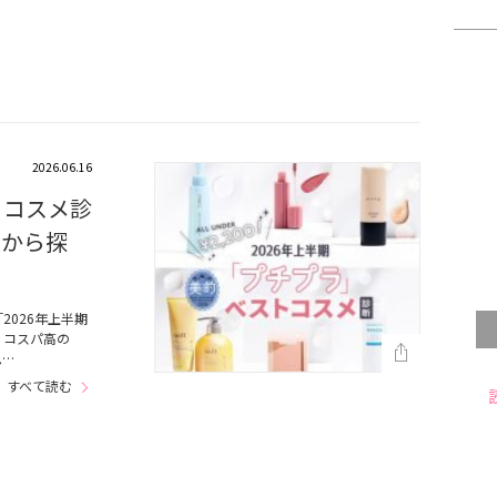
2026.06.16
トコスメ診
品から探
026年上半期
、コスパ高の
ム…
すべて読む