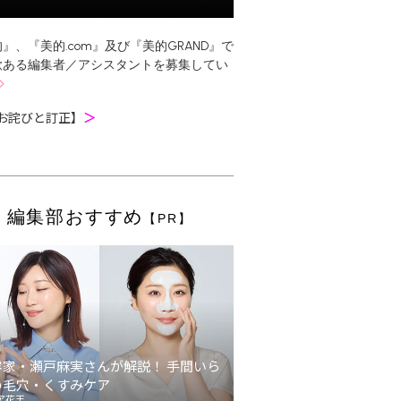
』、『美的.com』及び『美的GRAND』で
欲ある編集者／アシスタントを募集してい
お詫びと訂正】
＞
編集部おすすめ
【PR】
容家・瀬戸麻実さんが解説！ 手間いら
の毛穴・くすみケア
ア花王