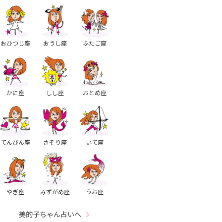
おひつじ座
おうし座
ふたご座
かに座
しし座
おとめ座
てんびん座
さそり座
いて座
やぎ座
みずがめ座
うお座
美的子ちゃん占いへ