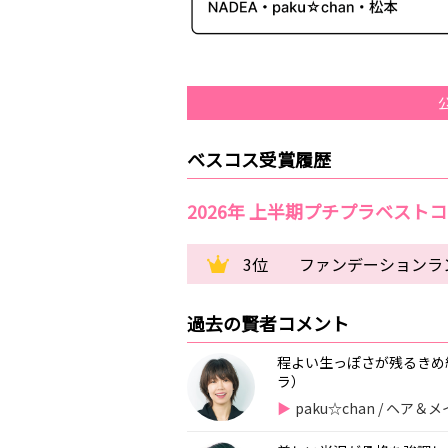
ベスコス受賞履歴
2026年 上半期プチプラベスト
3位
ファンデーションラン
過去の賢者コメント
程よい生っぽさが残るきめ
ラ）
paku☆chan / ヘ