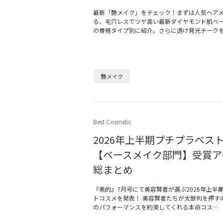
最新「艶メイク」をチェック！まずは人気ヘア
る、毛穴レスでツヤ高い最新ダイヤモンド肌ベ
の骨格タイプ別に紹介。さらに透け発光チーク
艶メイク
Best Cosmetic
2026年上半期プチプラベス
【ベースメイク部門】受賞ア
総まとめ
『美的』7月号にて美容賢者が選ぶ2026年上半
トコスメを発表！ 美容賢者たちが太鼓判を押す
のパフォーマンスを約束してくれる本命コス…