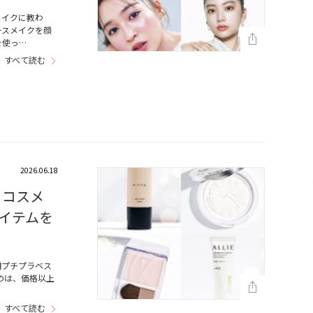
メイクに教わ
ースメイクを顔
を使っ…
すべて読む
2026.06.18
トコスメ
イテムを
期プチプラベス
のは、価格以上
すべて読む