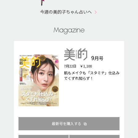
今週の美的子ちゃん占いへ
Magazine
9
月号
7月22日 ￥1,100
肌もメイクも「スタミナ」仕込み
でくずれ知らず！
最新号を購入する