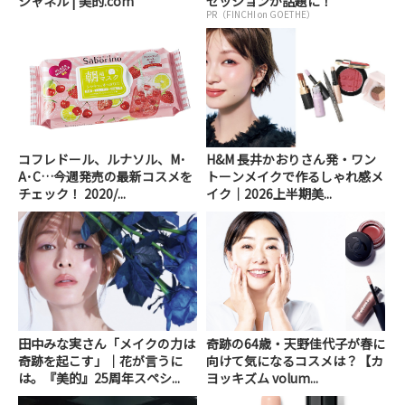
シャネル | 美的.com
セッションが話題に！
PR（FINCHI on GOETHE）
コフレドール、ルナソル、M･
H&M 長井かおりさん発・ワン
A･C…今週発売の最新コスメを
トーンメイクで作るしゃれ感メ
チェック！ 2020/...
イク｜2026上半期美...
田中みな実さん「メイクの力は
奇跡の64歳・天野佳代子が春に
奇跡を起こす」｜花が言うに
向けて気になるコスメは？【カ
は。『美的』25周年スペシ...
ヨッキズム volum...