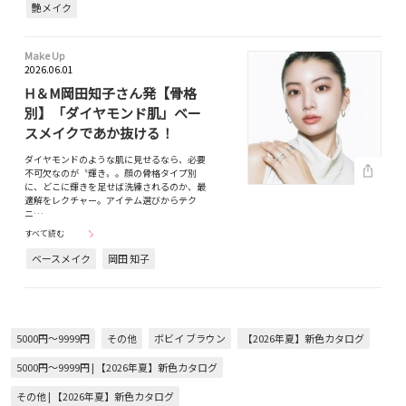
艶メイク
Make Up
2026.06.01
H＆M岡田知子さん発【骨格
別】「ダイヤモンド肌」ベー
スメイクであか抜ける！
ダイヤモンドのような肌に見せるなら、必要
不可欠なのが〝輝き〟。顔の骨格タイプ別
に、どこに輝きを足せば洗練されるのか、最
適解をレクチャー。アイテム選びからテク
ニ…
すべて読む
ベースメイク
岡田 知子
5000円～9999円
その他
ボビイ ブラウン
【2026年夏】新色カタログ
5000円～9999円 | 【2026年夏】新色カタログ
その他 | 【2026年夏】新色カタログ