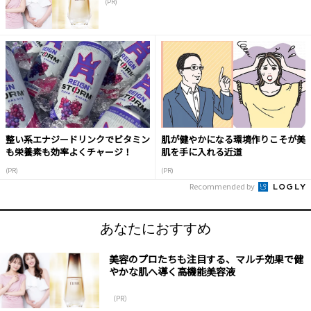
(PR)
整い系エナジードリンクでビタミン
肌が健やかになる環境作りこそが美
も栄養素も効率よくチャージ！
肌を手に入れる近道
(PR)
(PR)
Recommended by
あなたにおすすめ
美容のプロたちも注目する、マルチ効果で健
やかな肌へ導く高機能美容液
（PR）