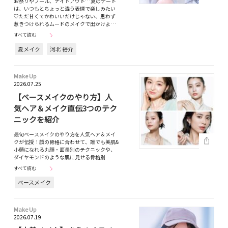
お祭りやプール、ナイトアウト…夏のデート
は、いつもとちょっと違う表情で楽しみたい
♡ただ甘くてかわいいだけじゃない、思わず
惹きつけられるムードのメイクで出かけよ…
すべて読む
夏メイク
河北 裕介
Make Up
2026.07.25
【ベースメイクのやり方】人
気ヘア＆メイク直伝3つのテク
ニックを紹介
最旬ベースメイクのやり方を人気ヘア＆メイ
クが伝授！顔の骨格に合わせて、誰でも美肌&
小顔になれる丸顔・面長別のテクニックや、
ダイヤモンドのような肌に見せる骨格別…
すべて読む
ベースメイク
Make Up
2026.07.19