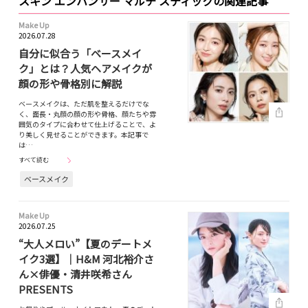
スキン エンハンサー マルチ スティックの関連記事
Make Up
2026.07.28
自分に似合う「ベースメイ
ク」とは？人気ヘアメイクが
顔の形や骨格別に解説
ベースメイクは、ただ肌を整えるだけでな
く、面長・丸顔の顔の形や骨格、顔たちや雰
囲気のタイプに合わせて仕上げることで、よ
り美しく見せることができます。本記事で
は…
すべて読む
ベースメイク
Make Up
2026.07.25
“大人メロい”【夏のデートメ
イク3選】｜H&M 河北裕介さ
ん×俳優・清井咲希さん
PRESENTS