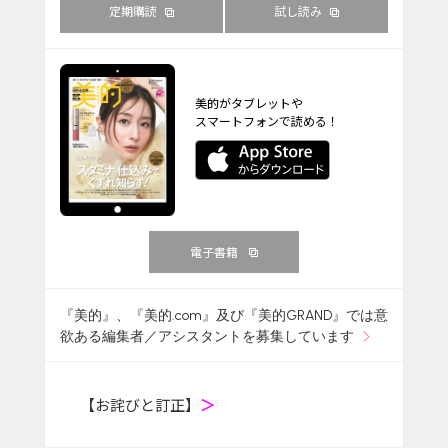
定期購読
試し読み
美的がタブレットや
スマートフォンで読める！
電子書籍
『美的』、『美的.com』及び『美的GRAND』では意
欲ある編集者／アシスタントを募集しています
【お詫びと訂正】
＞