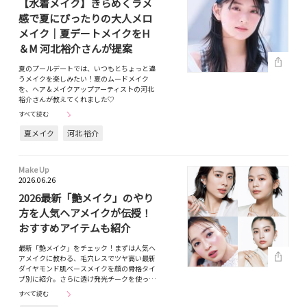
【水着メイク】きらめくラメ
感で夏にぴったりの大人メロ
メイク｜夏デートメイクをH
＆M 河北裕介さんが提案
夏のプールデートでは、いつもとちょっと違
うメイクを楽しみたい！夏のムードメイク
を、ヘア＆メイクアップアーティストの河北
裕介さんが教えてくれました♡
すべて読む
夏メイク
河北 裕介
Make Up
2026.06.26
2026最新「艶メイク」のやり
方を人気ヘアメイクが伝授！
おすすめアイテムも紹介
最新「艶メイク」をチェック！まずは人気ヘ
アメイクに教わる、毛穴レスでツヤ高い最新
ダイヤモンド肌ベースメイクを顔の骨格タイ
プ別に紹介。さらに透け発光チークを使っ…
すべて読む