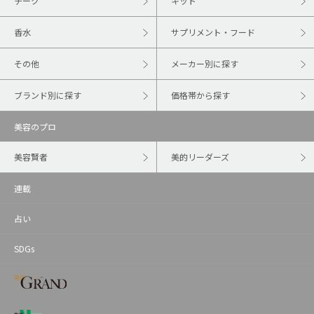
チーク
キット
香水
サプリメント・フード
その他
メーカー別に探す
ブランド別に探す
価格帯から探す
美容のプロ
美容賢者
美的リーダーズ
連載
占い
SDGs