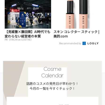
【見城徹×藤田晋】AI時代でも
スキン コレクター スティック |
変わらない経営者の本質
美的.com
PR（FINCHI on GOETHE）
Recommended by
Cosme
Calendar
話題のコスメの発売日が早わかり！
今月の一覧を今すぐチェック！