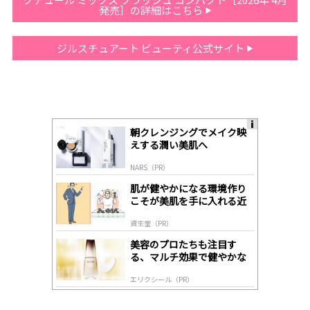
発売］の詳細はこちら
ジルスチュアート ビューティ公式サイト
朝クレンジングでメイク映
A
えする潤い美肌へ
ds
by
NARS（PR）
lo
gl
肌が健やかになる環境作り
y
こそが美肌を手に入れる近
道
資生堂（PR）
美容のプロたちも注目す
る、マルチ効果で健やかな
肌へ導く高機能美容液
エリクシール（PR）