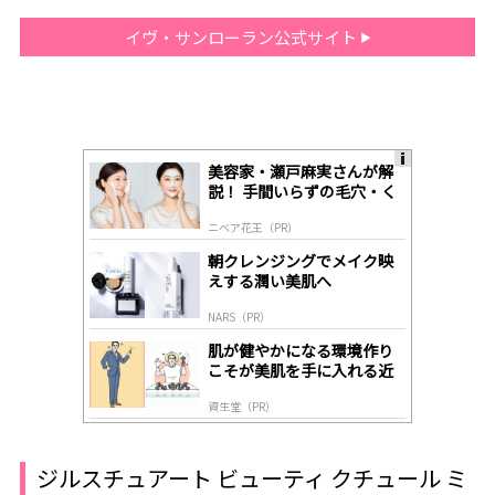
イヴ・サンローラン公式サイト
美容家・瀬戸麻実さんが解
A
説！ 手間いらずの毛穴・く
ds
すみケア
by
ニベア花王（PR）
lo
gl
朝クレンジングでメイク映
y
えする潤い美肌へ
NARS（PR）
肌が健やかになる環境作り
こそが美肌を手に入れる近
道
資生堂（PR）
ジルスチュアート ビューティ クチュール ミ