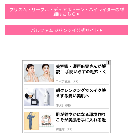
プリズム・リーブル・デュアルトーン・ハイライターの詳
細はこちら
パルファム ジバンシイ公式サイト
美容家・瀬戸麻実さんが解
A
説！ 手間いらずの毛穴・く
ds
すみケア
by
ニベア花王（PR）
lo
gl
朝クレンジングでメイク映
y
えする潤い美肌へ
NARS（PR）
肌が健やかになる環境作り
こそが美肌を手に入れる近
道
資生堂（PR）