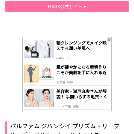
NARS公式サイト
朝クレンジングでメイク映
A
えする潤い美肌へ
ds
by
NARS（PR）
lo
gl
肌が健やかになる環境作り
y
こそが美肌を手に入れる近
道
資生堂（PR）
美容家・瀬戸麻実さんが解
説！ 手間いらずの毛穴・く
すみケア
ニベア花王（PR）
パルファム ジバンシイ プリズム・リーブ