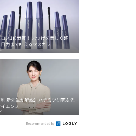
スコス1位受賞！ まつげを美しく整
、目力まで叶えるマスカラ
ュ
友利 新先生が解説】ハチミツ研究＆先
サイエンス
ン
Recommended by