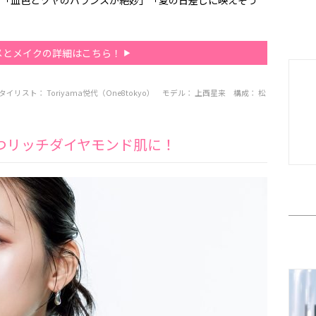
。「血色とツヤのバランスが絶妙」「夏の日差しに映えそう
メとメイクの詳細はこちら！
タイリスト：
Toriyama悦代（One8tokyo）
モデル：
上西星来
構成：
松
つリッチダイヤモンド肌に！