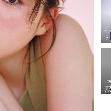
ベ
え
イミ
【
進
ゲラ