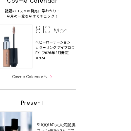
Cosme Calendar
話題のコスメの発売日早わかり！
今月の一覧を今すぐチェック！
8.10
Mon
ヘビーローテーション
カラーリング アイブロウ
EX［2026年 8月発売］
￥924
へ
Cosme Calendar
Present
SUQQUの大人気艶肌
ファンデを50人にプ