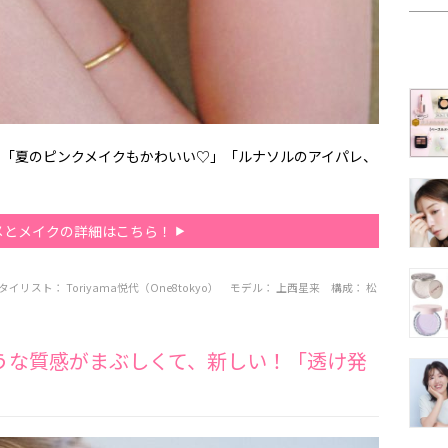
。「夏のピンクメイクもかわいい♡」「ルナソルのアイパレ、
メとメイクの詳細はこちら！
タイリスト：
Toriyama悦代（One8tokyo）
モデル：
上西星来
構成：
松
うな質感がまぶしくて、新しい！「透け発