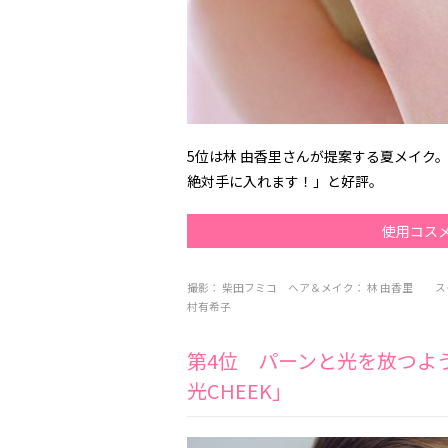
5位は林 由香里さんが提案する夏メイク
絶対手に入れます！」と好評。
使用コス
撮影：
柴田フミコ
ヘア＆メイク：
林 由香里
ス
村有希子
第4位 パーンと光を放つよ
光CHEEK」