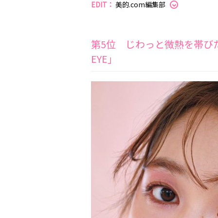
EDIT：
美的.com編集部
第5位 じわっと微熱を帯び
EYE」