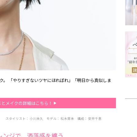
ク。 「やりすぎないツヤにほれぼれ」「明日から真似しま
メとメイクの詳細はこちら！
N）
スタイリスト：
小川未久
モデル：
松木育未
構成：
安井千恵
レンジで、洒落感を纏う