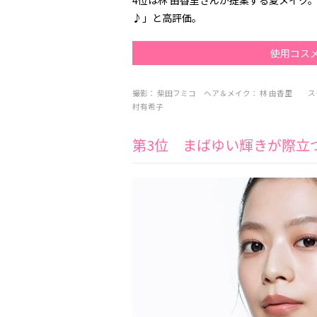
4位は林 由香里さんが提案する夏メイク
♪」と高評価。
使用コス
撮影：
柴田フミコ
ヘア＆メイク：
林 由香里
ス
村有希子
第3位 まばゆい輝きが際立