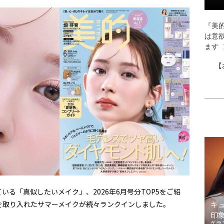
『美的
は意
ます
【
る「真似したいメイク」、2026年6月号分TOP5をご紹
を取り入れたサマーメイクが続々ランクインしました。
キ
印
ゲラ