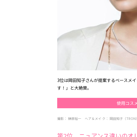
3位は岡田知子さんが提案するベースメイ
す！」と大絶賛。
使用コス
撮影：
榊原裕一
ヘア＆メイ ク：
岡田知子（TRO
第2位 ニュアンス違いのオ