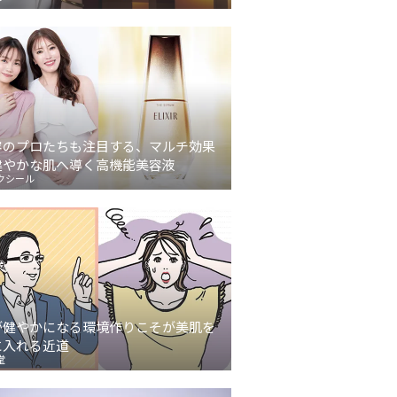
容のプロたちも注目する、マルチ効果
健やかな肌へ導く高機能美容液
クシール
が健やかになる環境作りこそが美肌を
に入れる近道
堂