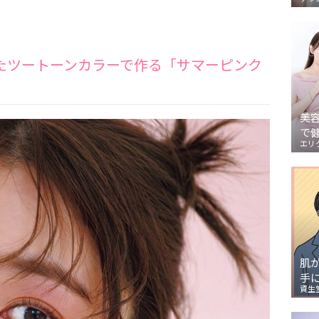
たツートーンカラーで作る「サマーピンク
美
で
エリ
肌
手
資生