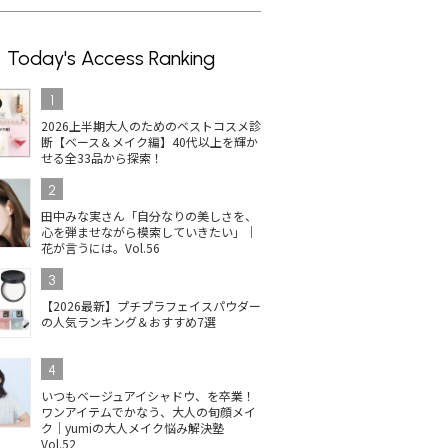
Today's Access Ranking
1
2026上半期大人のためのベストコスメ診
断【ベース＆メイク編】40代以上を輝か
せる全33品から探索！
2
田中みな実さん「自分なりの美しさを、
心を弾ませながら模索していきたい」｜
花が言うには。Vol.56
3
【2026最新】プチプラフェイスパウダー
の人気ランキング＆おすすめ7選
4
いつもベージュアイシャドウ、を卒業！
ワンアイテムでかなう、大人の旬顔メイ
ク｜yumiの大人メイク悩み解決塾
Vol.52