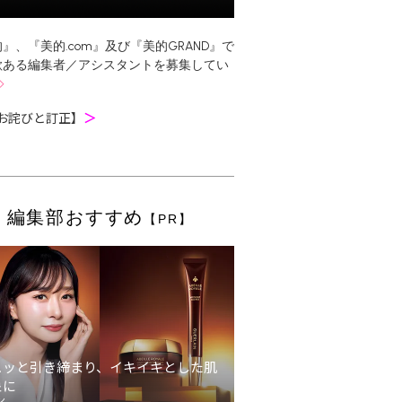
』、『美的.com』及び『美的GRAND』で
欲ある編集者／アシスタントを募集してい
お詫びと訂正】
＞
編集部おすすめ
【PR】
ュッと引き締まり、イキイキとした肌
象に
ン