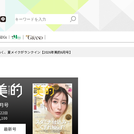
SDGs
く、夏メイクがランクイン【2026年美的6月号】
月号
22日
,100
最新号