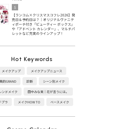
5
【ランコム×クリスマスコフレ2026】発
売日＆予約日は？｜オリジナルヴァニテ
ィポーチ付き「ビューティー ボックス」
や「アドベント カレンダー」、マルチパ
レットなど充実のラインアップ！
Hot Keywords
メイクアップ
メイクアップニュース
美的GRAND
診断
シーン別メイク
レンドメイク
田中みな実｜花が言うには。
チプラ
メイクHOW TO
ベースメイク