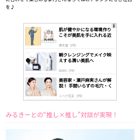
を♪
肌が健やかになる環境作り
A
こそが美肌を手に入れる近
ds
道
by
資生堂（PR）
lo
gl
朝クレンジングでメイク映
y
えする潤い美肌へ
NARS（PR）
美容家・瀬戸麻実さんが解
説！ 手間いらずの毛穴・く
すみケア
ニベア花王（PR）
みるきーとの“推し×推し”対談が実現！