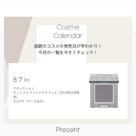
Cosme
Calendar
話題のコスメの発売日が早わかり！
今月の一覧を今すぐチェック！
8.7
Fri
アディクション
ザ シングル アイシャドウ マット［2026年 8月発
売］
￥2,970（ケース込み）
Present