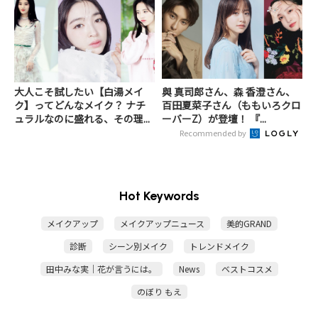
大人こそ試したい【白湯メイ
與 真司郎さん、森 香澄さん、
ク】ってどんなメイク？ ナチ
百田夏菜子さん（ももいろクロ
ュラルなのに盛れる、その理...
ーバーZ）が登壇！ 『...
Recommended by
Hot Keywords
メイクアップ
メイクアップニュース
美的GRAND
診断
シーン別メイク
トレンドメイク
田中みな実｜花が言うには。
News
ベストコスメ
のぼり もえ