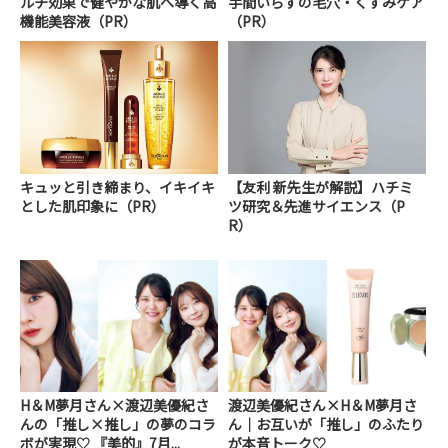
ルチ効果で健やかな肌へ導く高
手間いらずの毛穴・くすみケア
機能美容液（PR）
（PR）
キュッと引き締まり、イキイキ
【友利 新先生が解説】ハチミ
とした肌印象に（PR）
ツ研究＆先進サイエンス（P
R）
H＆M夢月さん×渡辺美優紀さ
渡辺美優紀さん×H＆M夢月さ
んの「推し×推し」の夢のコラ
ん｜お互いが「推し」のふたり
ボが実現♡ 『美的』7月...
が本音トーク♡