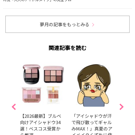
夢月の記事をもっとみる
関連記事を読む
湯で
【2026最新】ブルベ
「アイシャドウが汗
【20
7選！
向けアイシャドウ34
で飛び散ってギャル
け「
秋冬
選！ベスコス受賞か
みMAX！」真夏のア
イク
ら厳選
イメイクくずれに使
すめ