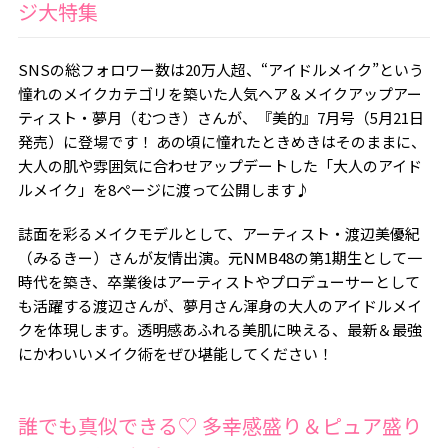
ジ大特集
SNSの総フォロワー数は20万人超、“アイドルメイク”という
憧れのメイクカテゴリを築いた人気ヘア＆メイクアップアー
ティスト・夢月（むつき）さんが、『美的』7月号（5月21日
発売）に登場です！ あの頃に憧れたときめきはそのままに、
大人の肌や雰囲気に合わせアップデートした「大人のアイド
ルメイク」を8ページに渡って公開します♪
誌面を彩るメイクモデルとして、アーティスト・渡辺美優紀
（みるきー）さんが友情出演。元NMB48の第1期生として一
時代を築き、卒業後はアーティストやプロデューサーとして
も活躍する渡辺さんが、夢月さん渾身の大人のアイドルメイ
クを体現します。透明感あふれる美肌に映える、最新＆最強
にかわいいメイク術をぜひ堪能してください！
誰でも真似できる♡ 多幸感盛り＆ピュア盛り