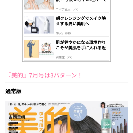
ds
すみケア
by
ニベア花王（PR）
lo
gl
朝クレンジングでメイク映
y
えする潤い美肌へ
NARS（PR）
肌が健やかになる環境作り
こそが美肌を手に入れる近
道
資生堂（PR）
『美的』7月号は3パターン！
通常版