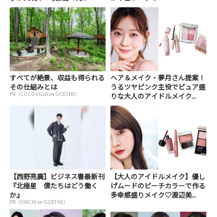
すべてが絶景、収益も得られる
ヘア＆メイク・夢月さん提案！
その仕組みとは
うるツヤピンク主役でピュア盛
PR（COCO VILLA on GOETHE）
りな大人のアイドルメイク...
【西野亮廣】ビジネス書最新刊
【大人のアイドルメイク】優し
『北極星 僕たちはどう働く
げムードのピーチカラーで作る
か』
多幸感盛りメイク♡渡辺美...
PR（FINCHI on GOETHE）