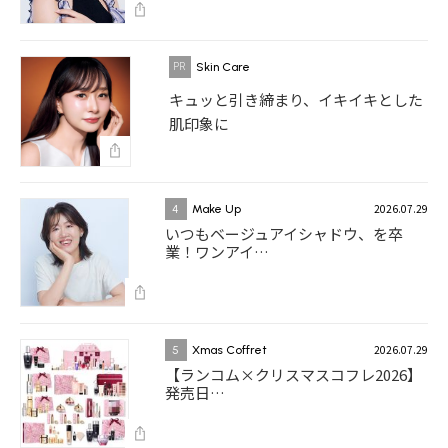
Skin Care
キュッと引き締まり、イキイキとした
肌印象に
2026.07.29
4
Make Up
いつもベージュアイシャドウ、を卒
業！ワンアイ…
2026.07.29
5
Xmas Coffret
【ランコム×クリスマスコフレ2026】
発売日…