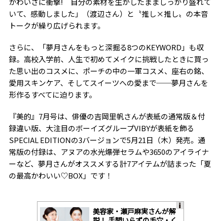
かわいさに衝撃! 自分の素材を生かしたまましっかり盛れて
いて、感動しました」（渡辺さん）と〝推し×推し〟の本音
トークが繰り広げられます。
さらに、「夢月さんをもっと深掘る8つのKEYWORD」も収
録。高校入学前、人生で初めてメイクに挑戦したときに買っ
た思い出のコスメに、ポーチの中の一軍コスメ、座右の銘、
愛用スキンケア、そしてスイーツへの愛まで──夢月さんを
形作るすべてに迫ります。
『美的』7月号は、俳優の吉岡里帆さんが表紙の通常版＆付
録違い版、大注目のボーイズグループVIBYが表紙を飾る
SPECIAL EDITIONの3バージョンで5月21日（木）発売。通
常版の付録は、アヌアの水光爆弾セラムや3650のアイライナ
ーなど、夢月さんがオススメする計7アイテムが詰まった「夏
の最高かわいい♡BOX」です！
美容家・瀬戸麻実さんが解
A
説！ 手間いらずの毛穴・く