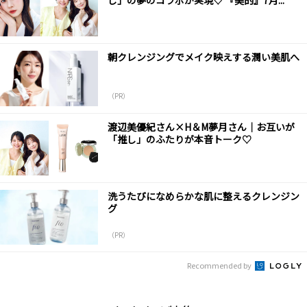
し」の夢のコラボが実現♡ 『美的』7月...
朝クレンジングでメイク映えする潤い美肌へ
（PR）
渡辺美優紀さん×H＆M夢月さん｜お互いが
「推し」のふたりが本音トーク♡
洗うたびになめらかな肌に整えるクレンジン
グ
（PR）
Recommended by