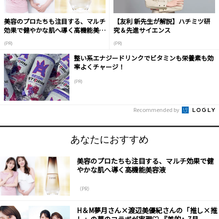
美容のプロたちも注目する、マルチ
【友利 新先生が解説】ハチミツ研
効果で健やかな肌へ導く高機能美容
究＆先進サイエンス
液
(PR)
(PR)
整い系エナジードリンクでビタミンも栄養素も効
率よくチャージ！
(PR)
Recommended by
あなたにおすすめ
美容のプロたちも注目する、マルチ効果で健
やかな肌へ導く高機能美容液
（PR）
H＆M夢月さん×渡辺美優紀さんの「推し×推