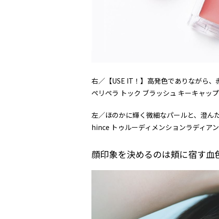
右／【USE IT！】高発色でありなが
ペリペラ トック ブラッシュ キーキャップ 1
左／ほのかに輝く微細なパールと、澄ん
hince トゥルーディメンションラディアンスバ
顔印象を決めるのは頬に宿す血