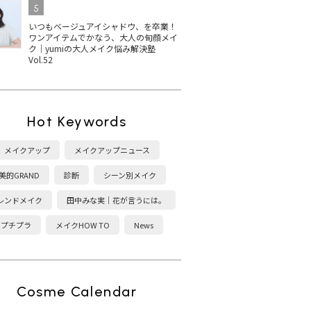
5
いつもベージュアイシャドウ、を卒業！
ワンアイテムでかなう、大人の旬顔メイ
ク｜yumiの大人メイク悩み解決塾
Vol.52
Hot Keywords
メイクアップ
メイクアップニュース
美的GRAND
診断
シーン別メイク
レンドメイク
田中みな実｜花が言うには。
プチプラ
メイクHOW TO
News
Cosme Calendar