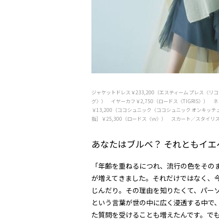
ジャケットドレス￥233,200（エスティーム プレス〈
グ〉） イヤーカフ￥2,750（ロードス〈TIGRIS〉） 
￥13,200（ココシュニック〈ココシュニック オンキッチ
指］￥25,300（ロードス〈vv〉） スカート／スタイリ
あなたはブルベ？ それともイ
「年齢を重ねるにつれ、流行の色をその
が増えてきました。それだけではなく、
じんだり。その理由を知りたくて、パー
という言葉が世の中に広く浸透する中で
た質問を受けることも増えたんです。で