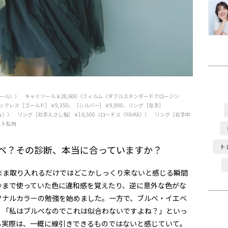
リコール〉） キャミソール￥28,600（フィルム〈ダブルスタンダードクロージン
ネックレス［ゴールド］￥9,350、［シルバー］￥9,900、リング［左手］
ュ〉） リング［右手人さし指］￥16,500（ロードス〈YArKA〉） リング［右手中
スト私物
ト
エベ？その診断、本当に合っていますか？
まま取り入れるだけではどこかしっくり来ないと感じる瞬間
今まで使っていた色に違和感を覚えたり、逆に意外な色がな
ソナルカラーの勉強を始めました。一方で、ブルベ・イエベ
、「私はブルベなのでこれは似合わないですよね？」といっ
も実際は、一概に線引きできるものではないと感じていて。