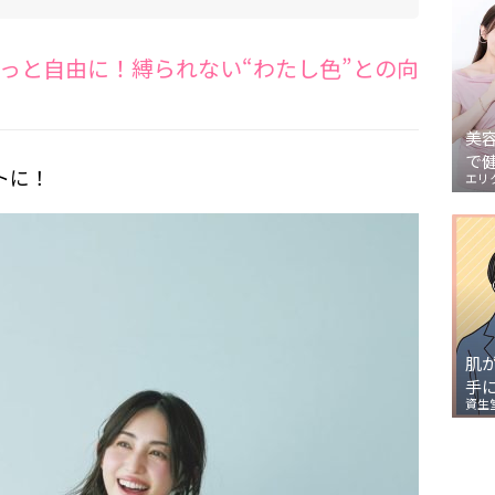
もっと自由に！縛られない“わたし色”との向
美
で
トに！
エリ
肌
手
資生