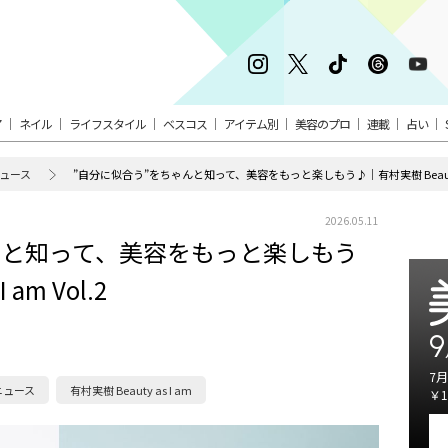
ア
ネイル
ライフスタイル
ベスコス
アイテム別
美容のプロ
連載
占い
ュース
”自分に似合う”をちゃんと知って、美容をもっと楽しもう♪│有村実樹 Beauty as 
2026.05.11
んと知って、美容をもっと楽しもう
am Vol.2
9
7月
ニュース
有村実樹 Beauty as I am
￥1