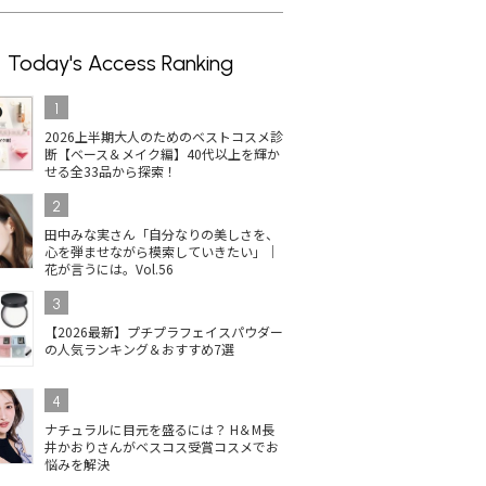
Today's Access Ranking
1
2026上半期大人のためのベストコスメ診
断【ベース＆メイク編】40代以上を輝か
せる全33品から探索！
2
田中みな実さん「自分なりの美しさを、
心を弾ませながら模索していきたい」｜
花が言うには。Vol.56
3
【2026最新】プチプラフェイスパウダー
の人気ランキング＆おすすめ7選
4
ナチュラルに目元を盛るには？ H＆M長
井かおりさんがベスコス受賞コスメでお
悩みを解決