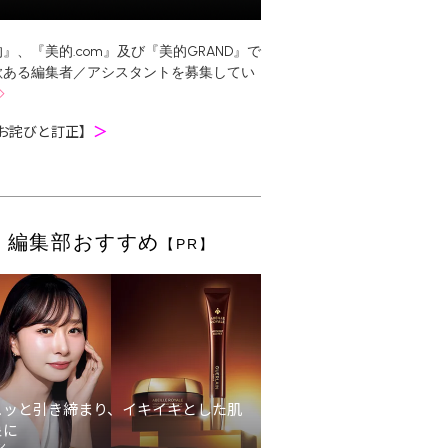
』、『美的.com』及び『美的GRAND』で
欲ある編集者／アシスタントを募集してい
お詫びと訂正】
＞
編集部おすすめ
【PR】
ュッと引き締まり、イキイキとした肌
象に
ン