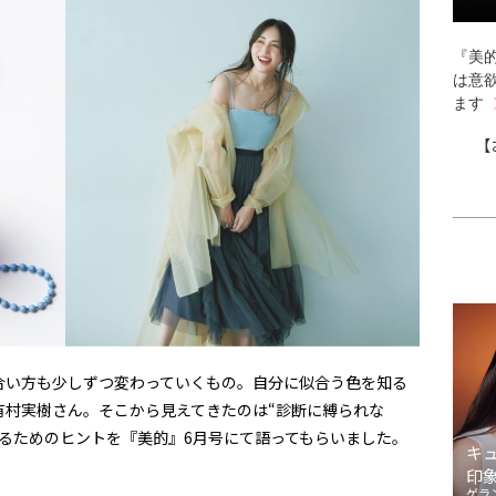
『美的
は意
ます
【
合い方も少しずつ変わっていくもの。自分に似合う色を知る
有村実樹さん。そこから見えてきたのは“診断に縛られな
るためのヒントを『美的』6月号にて語ってもらいました。
キ
印
ゲラ