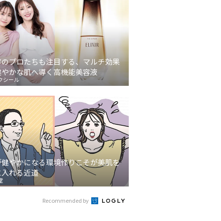
容のプロたちも注目する、マルチ効果
健やかな肌へ導く高機能美容液
クシール
が健やかになる環境作りこそが美肌を
に入れる近道
堂
Recommended by