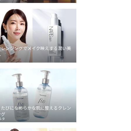
クレンジングでメイク映えする潤い美
へ
うたびになめらかな肌に整えるクレン
ング
ルタ