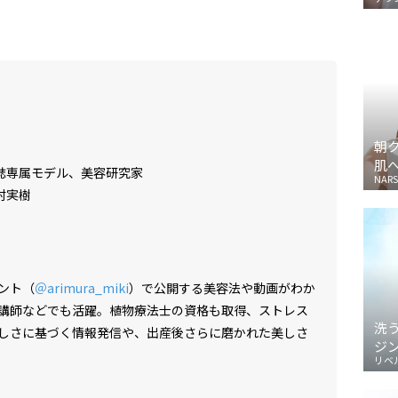
朝
肌
誌専属モデル、美容研究家
NARS
村実樹
ント（
＠arimura_miki
）で公開する美容法や動画がわか
講師などでも活躍。植物療法士の資格も取得、ストレス
洗
しさに基づく情報発信や、出産後さらに磨かれた美しさ
ジ
リベ