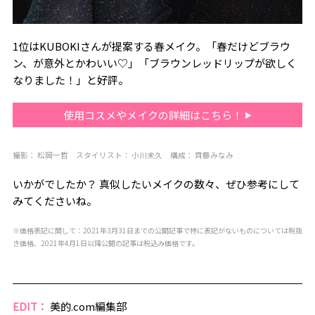
1位はKUBOKIさんが提案する春
メイク
。「春だけどブラウ
ン、が意外とかわいい♡」「ブラウンレッドリップが欲しく
なりました！」と好評。
使用コスメやメイクの詳細はこちら！
撮影：
松岡一哲
スタイリスト：
小川未久
構成：
齊藤みなみ
いかがでしたか？ 真似したいメイクの数々、ぜひ参考にして
みてくださいね。
※価格表記に関して：2021年3月31日までの公開記事で特に表記がないものについては税抜
き価格、2021年4月1日以降公開の記事は税込み価格です。
EDIT：
美的.com編集部