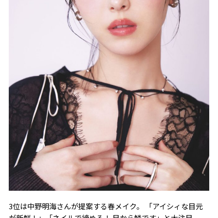
3位は中野明海さんが提案する春メイク。 「アイシィな目元
が新鮮！」「ネイルで締める！ 目から鱗です」と大注目。