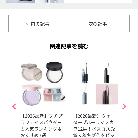
前の記事
次の記事
関連記事を読む
すみ
【2026最新】プチプ
【2026最新】ウォー
【20
化が
ラフェイスパウダー
タープルーフマスカ
向け
グラ
の人気ランキング＆
ラ12選！ベスコス受
選！
ァン
おすすめ7選
賞＆秋冬新作をピッ
ら厳