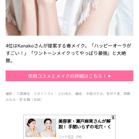
4位はKanakoさんが提案する春メイク。「ハッピーオーラが
すごい！」「ワントーンメイクってやっぱり最強」と大絶
賛。
使用コスメとメイクの詳細はこちら！
撮影：
三瓶康友
スタイリ
スト：
小川未久
構成：
中尾のぞみ、安井千恵、齊藤
みなみ
・安 彩楓（本誌）
美容家・瀬戸麻実さんが解
A
説！ 手間いらずの毛穴・く
ds
すみケア
by
ニベア花王（PR）
lo