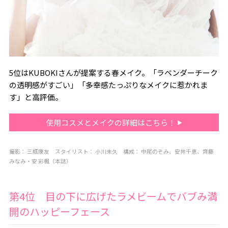
5位はKUBOKIさんが提案する春メイク。「ラベンダーチーク
の透明感がすごい」「多幸感たっぷりなメイクに惹かれま
す」と高評価。
使用コスメとメイクの詳細はこちら！
撮影：
三瓶康友
スタイリ
スト：
小川未久
構成：
中尾のぞみ、安井千恵、齊藤
みなみ
・安 彩楓（本誌）
第4位 目の下に広げたラメビームでバブみ満
開のハッピーフェース