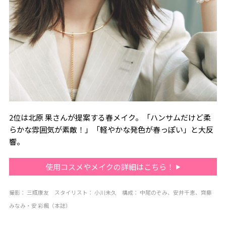
2位は北原 果さんが提案する春メイク。「ハンサムだけど柔
らかな雰囲気が素敵！」「軽やかな発色が春っぽい」と大反
響。
使用コスメやメイクの詳細はこちら！
撮影：
三瓶康友
スタイリ
スト：
小川未久
構成：
中尾のぞみ、安井千恵、齊藤
みなみ
・安 彩楓（本誌）