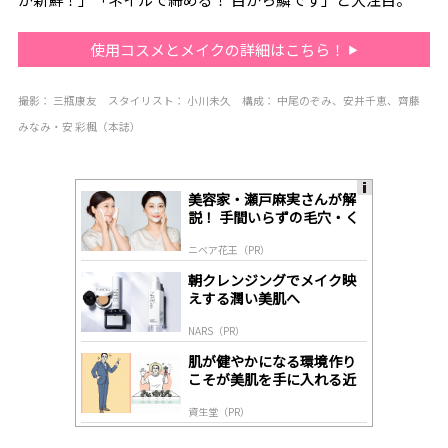
使用コスメとメイクの詳細はこちら！
撮影：
三瓶康友
スタイリ
スト：
小川未久
構成：
中尾のぞみ、安井千恵、齊藤
みなみ
・安 彩楓（本誌）
美容家・瀬戸麻実さんが解
A
説！ 手間いらずの毛穴・く
ds
すみケア
by
ニベア花王（PR）
lo
gl
朝クレンジングでメイク映
y
えする潤い美肌へ
NARS（PR）
肌が健やかになる環境作り
こそが美肌を手に入れる近
道
資生堂（PR）