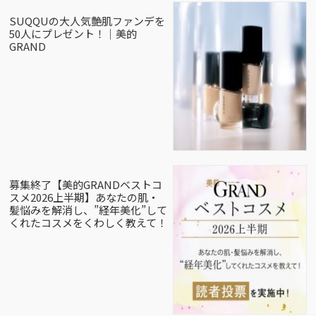
SUQQUの大人気艶肌ファンデを
50人にプレゼント！｜美的
GRAND
募集終了【美的GRANDベストコ
スメ2026上半期】あなたの肌・
髪悩みを解消し、”経年美化”して
くれたコスメをくわしく教えて！