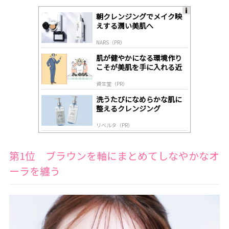
朝クレンジングでメイク映
A
えする潤い美肌へ
ds
by
NARS（PR）
lo
gl
肌が健やかになる環境作り
y
こそが美肌を手に入れる近
道
資生堂（PR）
洗うたびになめらかな肌に
整えるクレンジング
リベルタ（PR）
第1位
ブラウンを軸にまとめてしなやかなオ
ーラを纏う