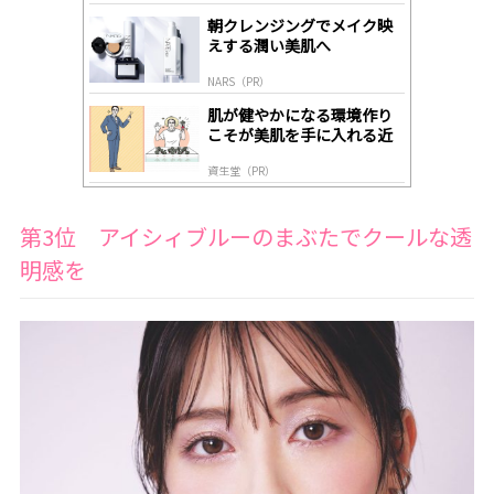
gl
朝クレンジングでメイク映
y
えする潤い美肌へ
NARS（PR）
肌が健やかになる環境作り
こそが美肌を手に入れる近
道
資生堂（PR）
第3位 アイシィブルーのまぶたでクールな透
明感を