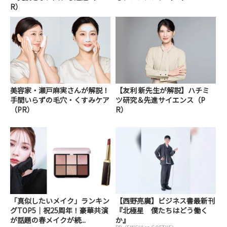
R）
美容家・瀬戸麻実さんが解説！
【友利 新先生が解説】ハチミ
手間いらずの毛穴・くすみケア
ツ研究＆先進サイエンス（P
（PR）
R）
「真似したいメイク」ランキン
【西野亮廣】ビジネス書最新刊
グTOP5｜祝25周年！豪華共演
『北極星 僕たちはどう働く
が話題の春メイクが続...
か』