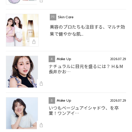
Skin Care
美容のプロたちも注目する、マルチ効
果で健やかな肌...
2026.07.29
4
Make Up
ナチュラルに目元を盛るには？ H＆M
長井かお…
2026.07.29
5
Make Up
いつもベージュアイシャドウ、を卒
業！ワンアイ…