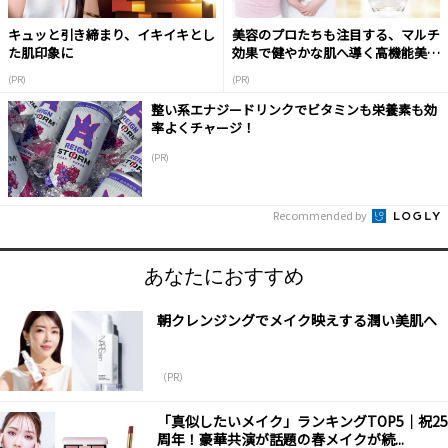
キュッと引き締まり、イキイキとし
美容のプロたちも注目する、マルチ
た肌印象に
効果で健やかな肌へ導く高機能美容
液
(PR)
(PR)
整い系エナジードリンクでビタミンも栄養素も効
率よくチャージ！
(PR)
Recommended by
あなたにおすすめ
朝クレンジングでメイク映えする潤い美肌へ
（PR）
「真似したいメイク」ランキングTOP5｜祝25
周年！豪華共演が話題の春メイクが続...