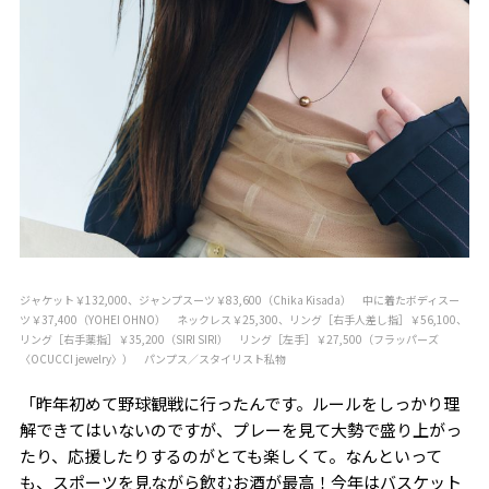
ジャケット￥132,000、ジャンプスーツ￥83,600（Chika Kisada） 中に着たボディスー
ツ￥37,400（YOHEI OHNO） ネックレス￥25,300、リング［右手人差し指］￥56,100、
リング［右手薬指］￥35,200（SIRI SIRI） リング［左手］￥27,500（フラッパーズ
〈OCUCCI jewelry〉） パンプス／スタイリスト私物
「昨年初めて野球観戦に行ったんです。ルールをしっかり理
解できてはいないのですが、プレーを見て大勢で盛り上がっ
たり、応援したりするのがとても楽しくて。なんといって
も、スポーツを見ながら飲むお酒が最高！今年はバスケット