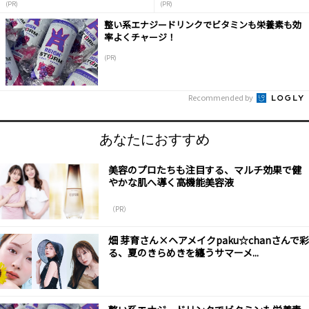
(PR)
(PR)
整い系エナジードリンクでビタミンも栄養素も効
率よくチャージ！
(PR)
Recommended by
あなたにおすすめ
美容のプロたちも注目する、マルチ効果で健
やかな肌へ導く高機能美容液
（PR）
畑 芽育さん×ヘアメイクpaku☆chanさんで彩
る、夏のきらめきを纏うサマーメ...