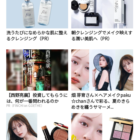
洗うたびになめらかな肌に整え
朝クレンジングでメイク映えす
るクレンジング（PR）
る潤い美肌へ（PR）
【西野亮廣】投資してもらうに
畑 芽育さん×ヘアメイクpaku
は、何が一番問われるのか
☆chanさんで彩る、夏のきら
PR（FINCHI on GOETHE）
めきを纏うサマーメ...