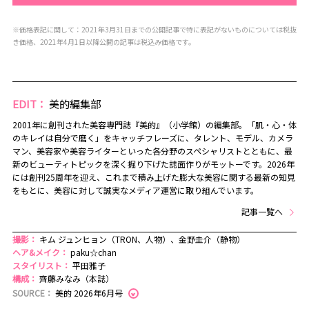
※価格表記に関して：2021年3月31日までの公開記事で特に表記がないものについては税抜
き価格、2021年4月1日以降公開の記事は税込み価格です。
EDIT：
美的編集部
2001年に創刊された美容専門誌『美的』（小学館）の編集部。「肌・心・体
のキレイは自分で磨く」をキャッチフレーズに、タレント、モデル、カメラ
マン、美容家や美容ライターといった各分野のスペシャリストとともに、最
新のビューティトピックを深く掘り下げた誌面作りがモットーです。2026年
には創刊25周年を迎え、これまで積み上げた膨大な美容に関する最新の知見
をもとに、美容に対して誠実なメディア運営に取り組んでいます。
記事一覧へ
撮影：
キム ジュンヒョン（TRON、人物）、金野圭介（静物）
ヘア&メイク：
paku☆chan
スタイリスト：
平田雅子
構成：
齊藤みなみ（本誌）
SOURCE：
美的 2026年6月号