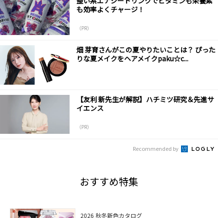
整い系エナジードリンクでビタミンも栄養素
も効率よくチャージ！
（PR）
畑 芽育さんがこの夏やりたいことは？ ぴった
りな夏メイクをヘアメイクpaku☆c...
【友利 新先生が解説】ハチミツ研究＆先進サ
イエンス
（PR）
Recommended by
おすすめ特集
2026 秋冬新色カタログ