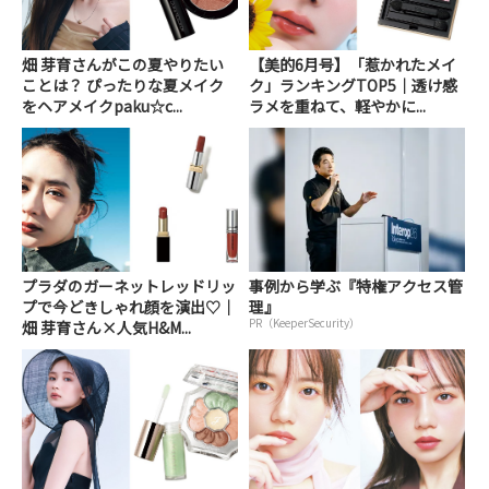
畑 芽育さんがこの夏やりたい
【美的6月号】「惹かれたメイ
ことは？ ぴったりな夏メイク
ク」ランキングTOP5｜透け感
をヘアメイクpaku☆c...
ラメを重ねて、軽やかに...
プラダのガーネットレッドリッ
事例から学ぶ『特権アクセス管
プで今どきしゃれ顔を演出♡｜
理』
PR（KeeperSecurity）
畑 芽育さん×人気H&M...