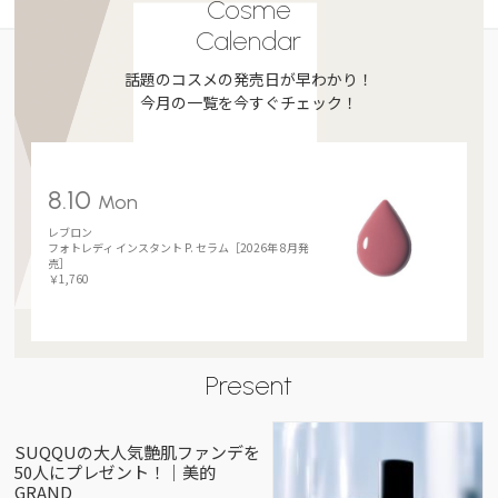
Cosme
Calendar
話題のコスメの発売日が早わかり！
今月の一覧を今すぐチェック！
8.10
Mon
レブロン
フォトレディ インスタント P. セラム［2026年 8月発
売］
￥1,760
Present
SUQQUの大人気艶肌ファンデを
50人にプレゼント！｜美的
GRAND