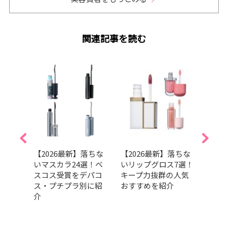
関連記事を読む
｜ツヤ
【2026最新】落ちな
【2026最新】落ちな
【韓
る、
いマスカラ24選！ベ
いリップグロス7選！
シャ
スメ
スコス受賞をデパコ
キープ力抜群の人気
コス
イク
ス・プチプラ別に紹
おすすめを紹介
をチ
介