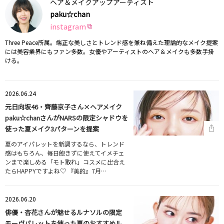
ヘア＆メイクアップアーティスト
paku☆chan
instagram
Three Peace所属。端正な美しさとトレンド感を兼ね備えた理論的なメイク提案
には美容業界にもファン多数。女優やアーティストのヘア＆メイクも多数手掛
ける。
2026.06.24
元日向坂46・齊藤京子さん×ヘアメイク
paku☆chanさんがNARSの限定シャドウを
使った夏メイク3パターンを提案
夏のアイパレットを新調するなら、トレンド
感はもちろん、毎日飽きずに使えてイメチェ
ンまで楽しめる「モト取れ」コスメに出合え
たらHAPPYですよね♡ 『美的』7月…
2026.06.20
俳優・杏花さんが魅せるルナソルの限定
モーヴパレットを使った夏のおすすめル