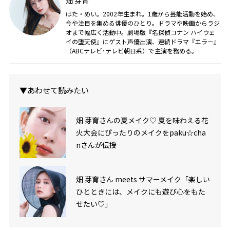
畑 芽育
はた・めい。2002年生まれ。1歳から芸能活動を始め、
今や注目を集める俳優のひとり。ドラマや映画からラジ
オまで幅広く活動中。劇場版『名探偵コナン ハイウェ
イの堕天使』にゲスト声優出演、連続ドラマ『エラー』
（ABCテレビ･テレビ朝日系）で主演を務める。
▼あわせて読みたい
畑 芽育さんの夏メイク♡ 夏を味わえる花
火大会にぴったりのメイクをpaku☆cha
nさんが伝授
畑 芽育さん meets サマーメイク「楽しい
ひとときには、メイクにも遊び心をもた
せたい♡」