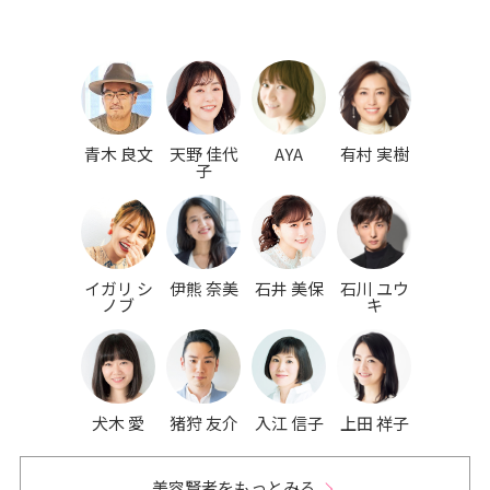
青木 良文
天野 佳代
AYA
有村 実樹
子
イガリ シ
伊熊 奈美
石井 美保
石川 ユウ
ノブ
キ
犬木 愛
猪狩 友介
入江 信子
上田 祥子
美容賢者をもっとみる