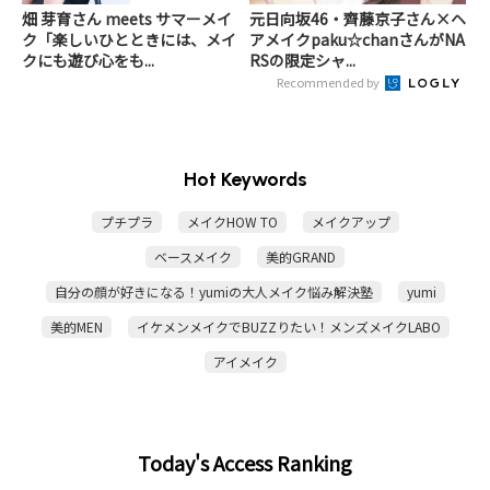
畑 芽育さん meets サマーメイ
元日向坂46・齊藤京子さん×ヘ
ク「楽しいひとときには、メイ
アメイクpaku☆chanさんがNA
クにも遊び心をも...
RSの限定シャ...
Recommended by
Hot Keywords
プチプラ
メイクHOW TO
メイクアップ
ベースメイク
美的GRAND
自分の顔が好きになる！yumiの大人メイク悩み解決塾
yumi
美的MEN
イケメンメイクでBUZZりたい！メンズメイクLABO
アイメイク
Today's Access Ranking