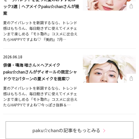
ック3選｜ヘアメイクpaku☆chanさんが提
案
夏のアイパレットを新調するなら、トレンド
感はもちろん、毎日飽きずに使えてイメチェ
ンまで楽しめる「モト取れ」コスメに出合え
たらHAPPYですよね♡ 『美的』7月…
2026.06.18
俳優・鳴海 唯さん×ヘアメイク
paku☆chanさんがディオールの限定シャ
ドウで2パターンの夏メイクを提案♡
夏のアイパレットを新調するなら、トレンド
感はもちろん、毎日飽きずに使えてイメチェ
ンまで楽しめる「モト取れ」コスメに出合え
たらHAPPYですよね♡今っぽさ抜群＆…
paku☆chanの記事をもっとみる