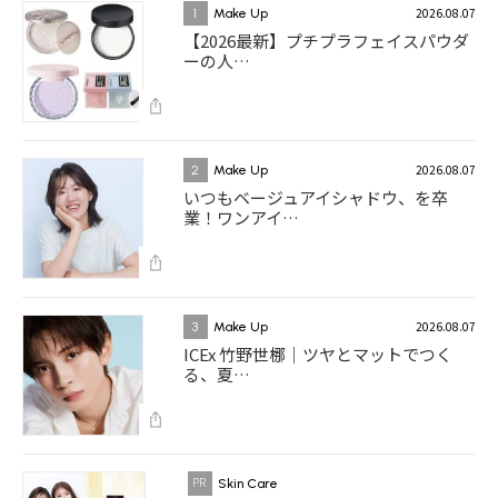
2026.08.07
1
Make Up
【2026最新】プチプラフェイスパウダ
ーの人…
2026.08.07
2
Make Up
いつもベージュアイシャドウ、を卒
業！ワンアイ…
2026.08.07
3
Make Up
ICEx 竹野世梛｜ツヤとマットでつく
る、夏…
Skin Care