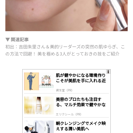
▼ 関連記事
初出：吉田朱里さん＆美的リーダーズの突然の肌ゆらぎ、こ
の方法で回避！ 美を極める3人がとっておきの技をご紹介
肌が健やかになる環境作り
A
こそが美肌を手に入れる近
ds
道
by
資生堂（PR）
lo
gl
美容のプロたちも注目す
y
る、マルチ効果で健やかな
肌へ導く高機能美容液
エリクシール（PR）
朝クレンジングでメイク映
えする潤い美肌へ