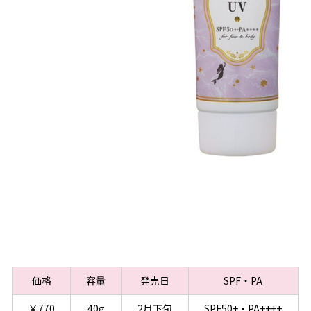
価格
容量
発売日
SPF・PA
￥770
40g
2月下旬
SPF50+・PA++++