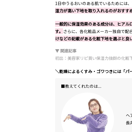
1日中うるおいのある肌でいるためには
湿力が高い下地を取り入れるのがおすす
一般的に保湿効果のある成分は、ヒアル
す。
さらに、各化粧品メーカー独自で配
けなどの記載がある化粧下地を選ぶと良
▼ 関連記事
初出：美容家リピ買い保湿力抜群の化粧下地
＼乾燥によるくすみ・ゴワつきには「パ
■教えてくれたのは....
ヘ
長