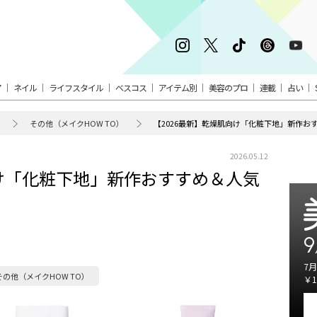
ア
ネイル
ライフスタイル
ベスコス
アイテム別
美容のプロ
連載
占い
その他（メイクHOW TO）
【2026最新】乾燥肌向け「化粧下地」新作お
2026.05.12
向け「化粧下地」新作おすすめ＆人気
9
7月
その他（メイクHOW TO）
￥1