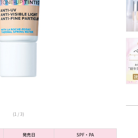
(
1
/
3
)
発売日
SPF・PA