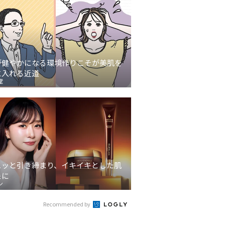
が健やかになる環境作りこそが美肌を
に入れる近道
堂
ュッと引き締まり、イキイキとした肌
象に
ン
Recommended by