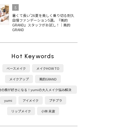
5
暑くて長い’26夏を美しく乗り切る耐久
自慢ファンデーション5選。『美的
GRAND』スタッフがお試し！｜美的
GRAND
Hot Keywords
ベースメイク
メイクHOW TO
メイクアップ
美的GRAND
分の顔が好きになる！yumiの大人メイク悩み解決
塾
yumi
アイメイク
プチプラ
リップメイク
小林 未波