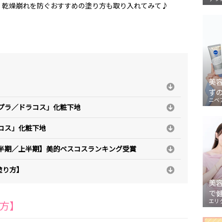
。乾燥崩れを防ぐおすすめの塗り方も取り入れてみて♪
美
ず
ニベ
チプラ／ドラコス」化粧下地
パコス」化粧下地
下半期／上半期】美的ベスコスランキング受賞
塗り方】
美
で
エリ
方】