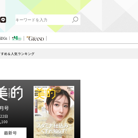
SDGs
すすめ＆人気ランキング
月号
22日
,100
最新号