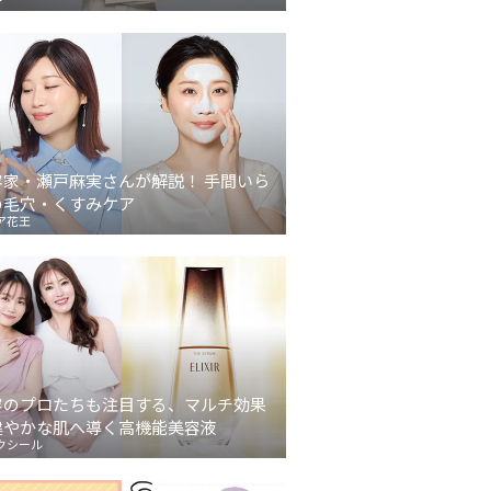
容家・瀬戸麻実さんが解説！ 手間いら
の毛穴・くすみケア
ア花王
容のプロたちも注目する、マルチ効果
健やかな肌へ導く高機能美容液
クシール