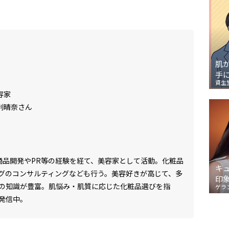
肌
手
資生
容家
利晴奈さん
商品開発やPR等の経験を経て、美容家として活動。化粧品
キ
グのコンサルティングなども行う。美容好きが高じて、多
印
の知識が豊富。肌悩み・肌質に応じた化粧品選びを指
ゲラ
発信中。