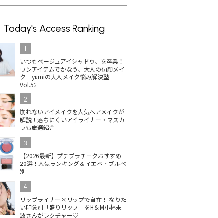
Today's Access Ranking
1
いつもベージュアイシャドウ、を卒業！
ワンアイテムでかなう、大人の旬顔メイ
ク｜yumiの大人メイク悩み解決塾
Vol.52
2
崩れないアイメイクを人気ヘアメイクが
解説！落ちにくいアイライナー・マスカ
ラも厳選紹介
3
【2026最新】プチプラチークおすすめ
20選！人気ランキング＆イエベ・ブルべ
別
4
リップライナー×リップで自在！ なりた
い印象別「盛りリップ」をH＆M小林未
波さんがレクチャー♡