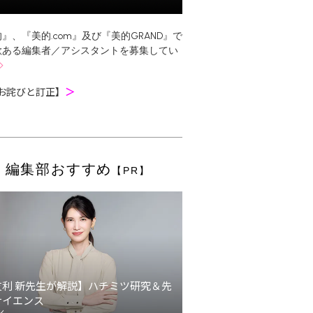
』、『美的.com』及び『美的GRAND』で
欲ある編集者／アシスタントを募集してい
お詫びと訂正】
＞
編集部おすすめ
【PR】
友利 新先生が解説】ハチミツ研究＆先
サイエンス
ン