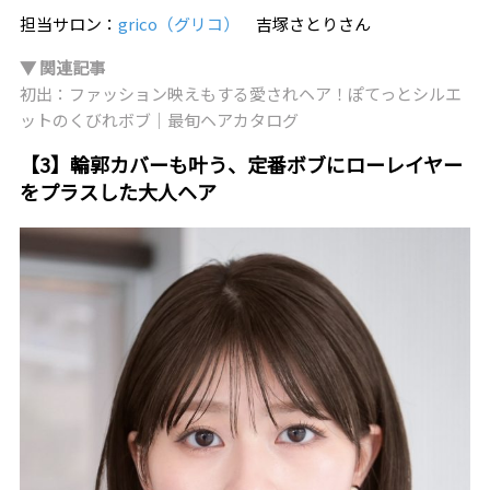
担当サロン：
grico（グリコ）
吉塚さとりさん
▼ 関連記事
初出：ファッション映えもする愛されヘア！ぽてっとシルエ
ットのくびれボブ｜最旬ヘアカタログ
【3】輪郭カバーも叶う、定番ボブにローレイヤー
をプラスした大人ヘア