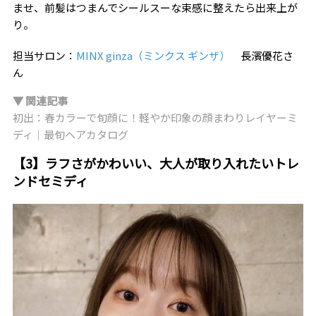
ませ、前髪はつまんでシールスーな束感に整えたら出来上が
り。
担当サロン：
MINX ginza（ミンクス ギンザ）
長濱優花さ
ん
▼ 関連記事
初出：春カラーで旬顔に！軽やか印象の顔まわりレイヤーミ
ディ｜最旬ヘアカタログ
【3】ラフさがかわいい、大人が取り入れたいトレ
ンドセミディ