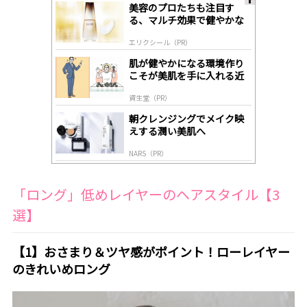
美容のプロたちも注目す
A
る、マルチ効果で健やかな
ds
肌へ導く高機能美容液
by
エリクシール（PR）
lo
gl
肌が健やかになる環境作り
y
こそが美肌を手に入れる近
道
資生堂（PR）
朝クレンジングでメイク映
えする潤い美肌へ
NARS（PR）
「ロング」低めレイヤーのヘアスタイル【3
選】
【1】おさまり＆ツヤ感がポイント！ローレイヤー
のきれいめロング