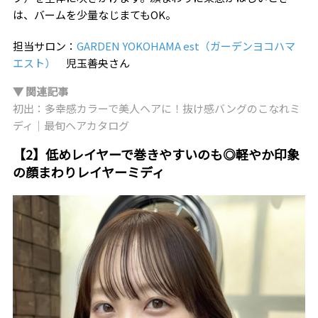
は、バームを少量なじまてもOK。
担当サロン：
GARDEN YOKOHAMA est（ガーデンヨコハマ
エスト）
児玉善央さん
▼ 関連記事
初出：多幸感カラーで美人ヘアに！抜け感バングのこなれミ
ディ｜最旬ヘアカタログ
【2】低めレイヤーで巻きやすいのも◎軽やか印象
の顔まわりレイヤーミディ