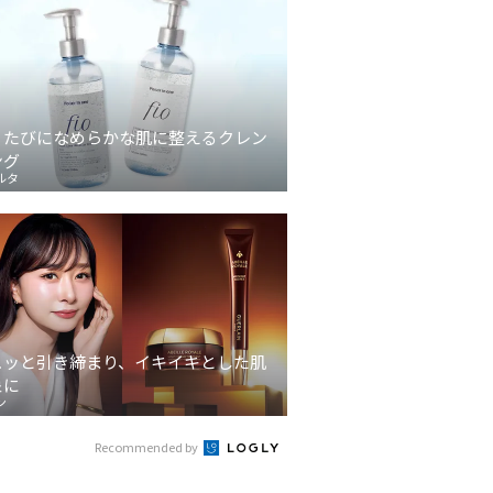
うたびになめらかな肌に整えるクレン
ング
ルタ
ュッと引き締まり、イキイキとした肌
象に
ン
Recommended by