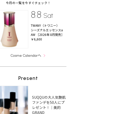
今月の一覧を今すぐチェック！
8.8
Sat
TWANY（トワニー）
シーズナルエッセンスa
AW ［2026年 8月発売］
￥6,600
へ
Cosme Calendar
Present
SUQQUの大人気艶肌
ファンデを50人にプ
レゼント！｜美的
GRAND