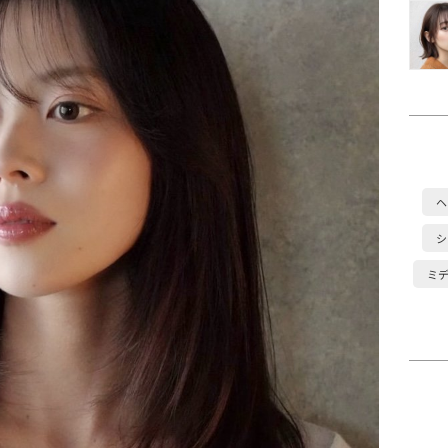
ヘ
シ
ミ