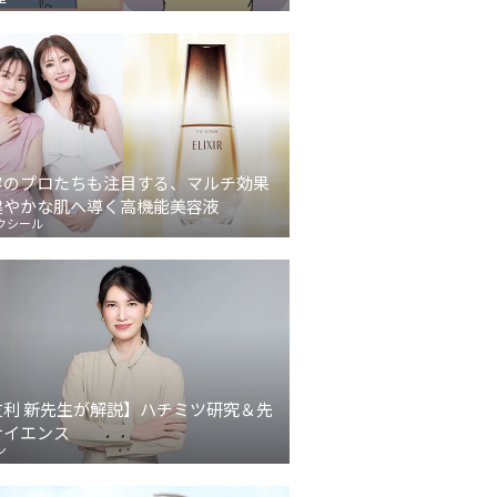
容のプロたちも注目する、マルチ効果
健やかな肌へ導く高機能美容液
クシール
友利 新先生が解説】ハチミツ研究＆先
サイエンス
ン