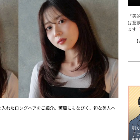
『美的
は意
ます
【
を入れたロングヘアをご紹介。薫風にもなびく、旬な美人ヘ
肌
手
資生