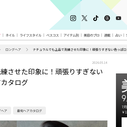
ア
ネイル
ライフスタイル
ベスコス
アイテム別
美容のプロ
連載
占い
ロングヘア
ナチュラルでも上品で洗練させた印象に！頑張りすぎない色っぽロ
2026.05.14
洗練させた印象に！頑張りすぎない
アカタログ
9
7月
グヘア
最旬ヘアカタログ
￥1