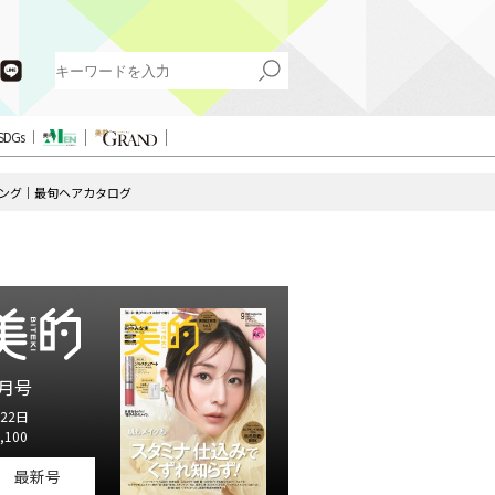
SDGs
ング｜最旬ヘアカタログ
月号
22日
,100
最新号