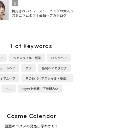
5
首元きれい！シースルーバングの大人っ
ぽミニマムボブ｜最旬ヘアカタログ
Hot Keywords
ア
ヘアスタイル・髪型
ロングヘア
ョートヘア
ボブ
最旬ヘアカタログ
ディアムヘア
その他（ヘアスタイル・髪型）
占い
Skyの上半期・下半期占い
Cosme Calendar
話題のコスメの発売日早わかり！