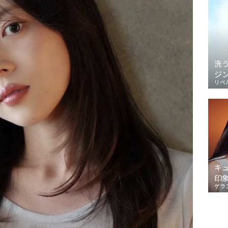
洗
ジ
リベ
キ
印
ゲラ