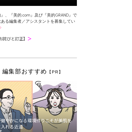
』、『美的.com』及び『美的GRAND』で
欲ある編集者／アシスタントを募集してい
お詫びと訂正】
＞
編集部おすすめ
【PR】
が健やかになる環境作りこそが美肌を
に入れる近道
堂