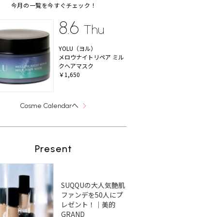
今月の一覧を今すぐチェック！
8.6
Thu
YOLU（ヨル）
メロウナイトリペア ミル
クヘアマスク
￥1,650
へ
Cosme Calendar
Present
SUQQUの大人気艶肌
ファンデを50人にプ
レゼント！｜美的
GRAND