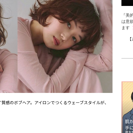
『美的
は意
ます
【
イ質感のボブヘア。アイロンでつくるウェーブスタイルが、
肌
手
資生