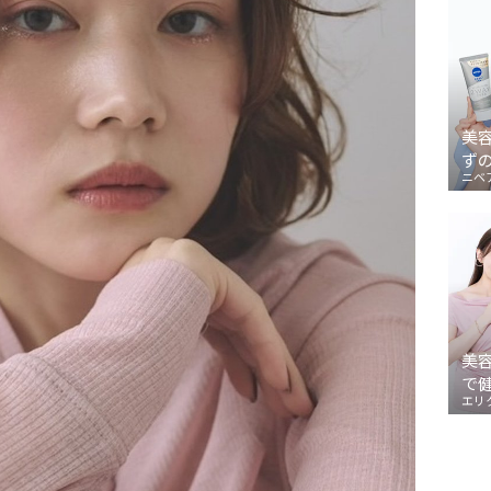
美
ず
ニベ
美
で
エリ