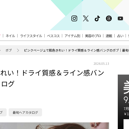
ア
ネイル
ライフスタイル
ベスコス
アイテム別
美容のプロ
連載
占い
ボブ
ピンクベージュで肌色きれい！ドライ質感＆ライン感バングのボブ｜最旬
2026.05.13
きれい！ドライ質感＆ライン感バン
タログ
9
7月
ブ
最旬ヘアカタログ
￥1