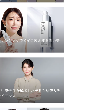
クレンジングでメイク映えする潤い美
へ
友利 新先生が解説】ハチミツ研究＆先
サイエンス
ン