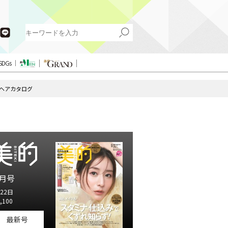
SDGs
ヘアカタログ
月号
22日
,100
最新号