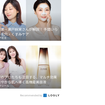
容家・瀬戸麻実さんが解説！ 手間いら
の毛穴・くすみケア
ア花王
容のプロたちも注目する、マルチ効果
健やかな肌へ導く高機能美容液
クシール
Recommended by