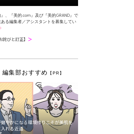
』、『美的.com』及び『美的GRAND』で
欲ある編集者／アシスタントを募集してい
お詫びと訂正】
＞
編集部おすすめ
【PR】
が健やかになる環境作りこそが美肌を
に入れる近道
堂