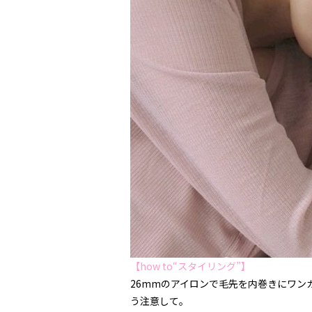
【how to“スタイリング”】
26mmのアイロンで毛先を内巻きにワン
う注意して。