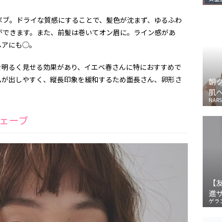
ボブ。ドライな質感にすることで、髪色が沈まず、ゆるふわ
ができます。また、前髪は巻いてオン眉に。ライン感があ
ヘアにも◯。
を明るく見せる効果があり、イエベ春さんに特におすすめで
ムが出しやすく、縦長印象を緩和するため面長さん、卵形さ
朝
肌
NARS
ェーブ
【
進
ゲラ