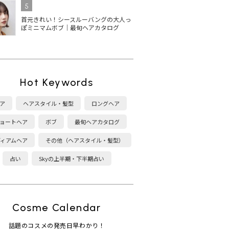
5
首元きれい！シースルーバングの大人っ
ぽミニマムボブ｜最旬ヘアカタログ
Hot Keywords
ア
ヘアスタイル・髪型
ロングヘア
ョートヘア
ボブ
最旬ヘアカタログ
ディアムヘア
その他（ヘアスタイル・髪型）
占い
Skyの上半期・下半期占い
Cosme Calendar
話題のコスメの発売日早わかり！