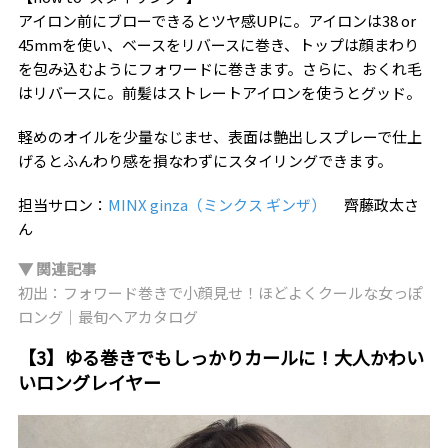
アイロン前にブローできるとツヤ感UPに。アイロンは38 or
45mmを使い、ベースをリバースに巻き、トップは顔まわり
を包み込むようにフォワードに巻きます。さらに、おくれ毛
はリバースに。前髪はストレートアイロンを使うとグッド。
軽めのオイルを少量なじませ、表面は艶出しスプレーで仕上
げるとふんわり感を損なわずにスタイリングできます。
担当サロン：
MINX ginza（ミンクス ギンザ）
齊藤政太さ
ん
▼ 関連記事
初出：フォワード巻きで小顔見せ！ほどよくクールな女っぽ
ロング｜最旬ヘアカタログ
【3】ゆる巻きでもしっかりカールに！大人かわい
いロングレイヤー