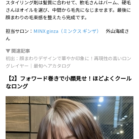
スタイリング剤は髪質に合わせて、軟毛さんはバーム、硬毛
さんはオイルを選び、中間から毛先になじませます。最後に
顔まわりの毛束感を整えたら完成です。
担当サロン：
MINX ginza（ミンクス ギンザ）
外山海成さ
ん
▼ 関連記事
初出：顔まわりデザインで華やか印象に！再現性の高いロン
グレイヤー｜最旬ヘアカタログ
【2】フォワード巻きで小顔見せ！ほどよくクール
なロング