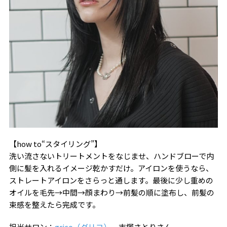
【how to“スタイリング”】
洗い流さないトリートメントをなじませ、ハンドブローで内
側に髪を入れるイメージ乾かすだけ。アイロンを使うなら、
ストレートアイロンをさらっと通します。最後に少し重めの
オイルを毛先→中間→顔まわり→前髪の順に塗布し、前髪の
束感を整えたら完成です。
担当サロン：
grico（グリコ）
吉塚さとりさん