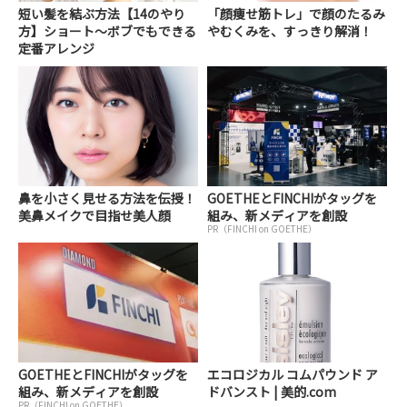
短い髪を結ぶ方法【14のやり
「顔痩せ筋トレ」で顔のたるみ
方】ショート～ボブでもできる
やむくみを、すっきり解消！
定番アレンジ
鼻を小さく見せる方法を伝授！
GOETHEとFINCHIがタッグを
美鼻メイクで目指せ美人顔
組み、新メディアを創設
PR（FINCHI on GOETHE）
GOETHEとFINCHIがタッグを
エコロジカル コムパウンド ア
組み、新メディアを創設
ドバンスト | 美的.com
PR（FINCHI on GOETHE）