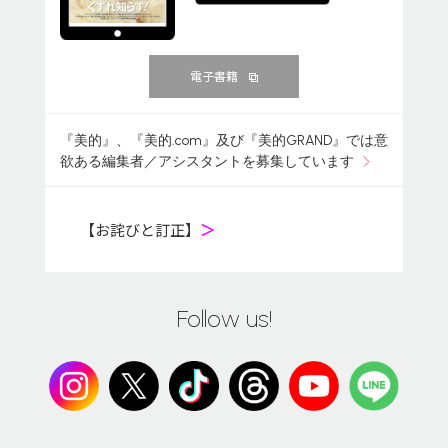
電子書籍
『美的』、『美的.com』及び『美的GRAND』では意
欲ある編集者／アシスタントを募集しています
【お詫びと訂正】
＞
Follow us!