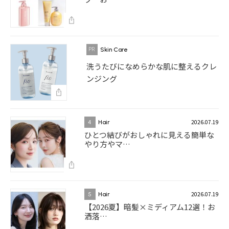
Skin Care
洗うたびになめらかな肌に整えるクレ
ンジング
2026.07.19
4
Hair
ひとつ結びがおしゃれに見える簡単な
やり方やマ…
2026.07.19
5
Hair
【2026夏】暗髪×ミディアム12選！お
洒落…