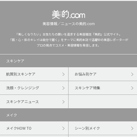
美容情報／ニュースの美的.com
「美しくなりたい」女性たちの願いを追求する美容雑誌『美的』公式サイト。
「肌・心・体のキレイは自分で磨く」をテーマに美的本誌で活躍中の美容レポーターが
プロの視点でコスメ・美容情報を発信します。
スキンケア
肌質別スキンケア
お悩み別ケア
洗顔・クレンジング
スキンケア特集
スキンケアニュース
メイク
メイクHOW TO
シーン別メイク