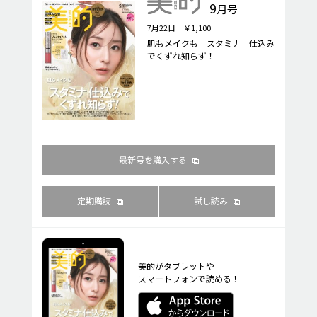
9
月号
7月22日 ￥1,100
肌もメイクも「スタミナ」仕込み
でくずれ知らず！
最新号を購入する
定期購読
試し読み
美的がタブレットや
スマートフォンで読める！