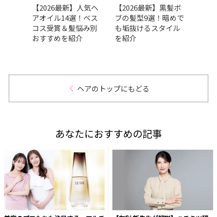
！ 前
【2026最新】人気ヘ
【2026最新】黒髪ボ
軽さ
イリ
アオイル14選！ベス
ブの髪型9選！暗めで
いな
すす
コス受賞＆髪悩み別
も垢抜けるスタイル
わい
ウト
おすすめを紹介
を紹介
｜最
ヘアのトップにもどる
あなたにおすすめの記事