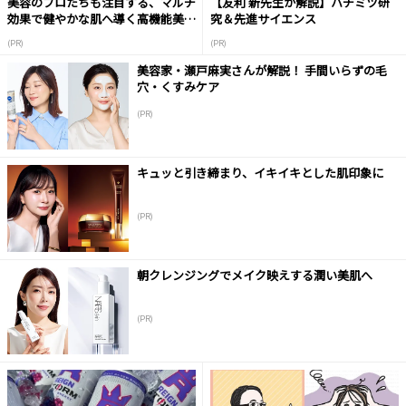
美容のプロたちも注目する、マルチ
【友利 新先生が解説】ハチミツ研
効果で健やかな肌へ導く高機能美容
究＆先進サイエンス
液
(PR)
(PR)
美容家・瀬戸麻実さんが解説！ 手間いらずの毛
穴・くすみケア
(PR)
キュッと引き締まり、イキイキとした肌印象に
(PR)
朝クレンジングでメイク映えする潤い美肌へ
(PR)