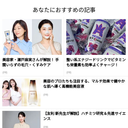
あなたにおすすめの記事
美容家・瀬戸麻実さんが解説！ 手
整い系エナジードリンクでビタミン
間いらずの毛穴・くすみケア
も栄養素も効率よくチャージ！
(PR)
(PR)
美容のプロたちも注目する、マルチ効果で健やか
な肌へ導く高機能美容液
(PR)
【友利 新先生が解説】ハチミツ研究＆先進サイエ
ンス
(PR)