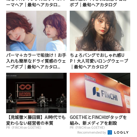
ーマヘア｜最旬ヘアカタロ...
ボブ｜最旬ヘアカタログ
パーマ＋カラーで垢抜け！お手
ちょろバングでおしゃれ感U
入れも簡単なドライ質感のウェ
P！大人可愛いロングウェーブ
ーブボブ｜最旬ヘアカタロ...
｜最旬ヘアカタログ
【見城徹×藤田晋】AI時代でも
GOETHEとFINCHIがタッグを
変わらない経営者の本質
組み、新メディアを創設
PR（FINCHI on GOETHE）
PR（FINCHI on GOETHE）
Recommended by