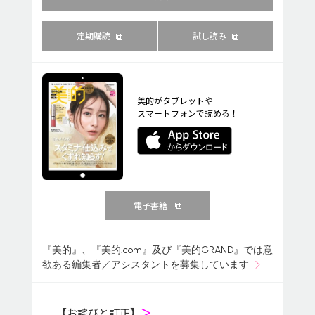
定期購読
試し読み
美的がタブレットや
スマートフォンで読める！
電子書籍
『美的』、『美的.com』及び『美的GRAND』では意
欲ある編集者／アシスタントを募集しています
【お詫びと訂正】
＞