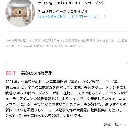
サロン名：Uné GARDEN（アンガーデン）
担当サロンページはこちらから
Uné GARDEN（アンガーデン）
※価格表記に関して：2021年3月31日までの公開記事で特に表記がないものについては税抜
き価格、2021年4月1日以降公開の記事は税込み価格です。
EDIT：
美的.com編集部
2001年に小学館が創刊した美容専門誌『美的』の公式WEBサイト『美
的.com』と、全ての公式SNSを運営しています。美容を愛し、トレンドにも
敏感な20～30代のエディターが多く在籍。コスメはもちろん、イベントやビ
ューティアイコンの最新情報をどこよりも早く詳しく発信しています。コス
メマニアによる丁寧でわかりやすい全色スウォッチが好評で、選りすぐりの
新作コスメを深掘りしたニュース記事制作が大得意。動画編集にも注力し、
公式YouTubeを毎週水金の夜20時に更新中です。
記事一覧へ