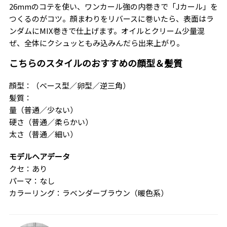
26mmのコテを使い、ワンカール強の内巻きで「Jカール」を
つくるのがコツ。顔まわりをリバースに巻いたら、表面はラ
ンダムにMIX巻きで仕上げます。オイルとクリーム少量混
ぜ、全体にクシュッともみ込みんだら出来上がり。
こちらのスタイルのおすすめの顔型＆髪質
顔型：（ベース型／卵型／逆三角）
髪質：
量（普通／少ない）
硬さ（普通／柔らかい）
太さ（普通／細い）
モデルヘアデータ
クセ：あり
パーマ：なし
カラーリング：ラベンダーブラウン（暖色系）