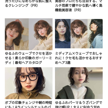
洗うたびになめらかな肌に整え
美容のプロたちも注目する、マ
るクレンジング（PR）
ルチ効果で健やかな肌へ導く高
機能美容液（PR）
ゆるふわウェーブでクセを活か
ミディアム×ウェーブでおしゃ
せる！柔らか印象のガーリーミ
れに！クセ毛も活かせるおすす
ディ｜最旬ヘアカタログ
めヘア3選
ボブの印象チェンジや朝の時短
ゆるふわパーマ＆うざバングで
にも！Aラインシルエットのパ
抜け感UP！大人に似合う甘め