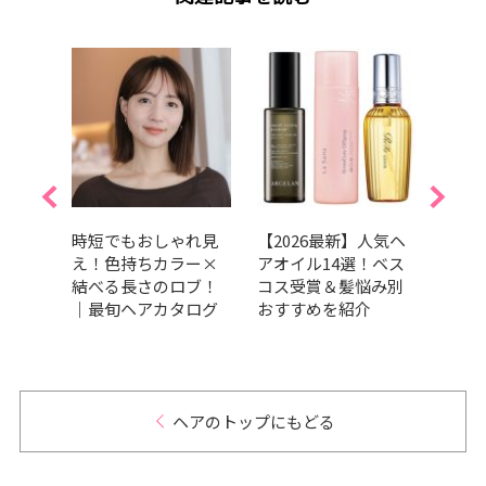
くせ
時短でもおしゃれ見
【2026最新】人気ヘ
【20
すす
え！色持ちカラー×
アオイル14選！ベス
ブの
13
結べる長さのロブ！
コス受賞＆髪悩み別
も垢
賞か
｜最旬ヘアカタログ
おすすめを紹介
を紹
ヘアのトップにもどる