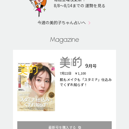
8/8〜8/14までの 運勢を見る
今週の美的子ちゃん占いへ
Magazine
9
月号
7月22日 ￥1,100
肌もメイクも「スタミナ」仕込み
でくずれ知らず！
最新号を購入する