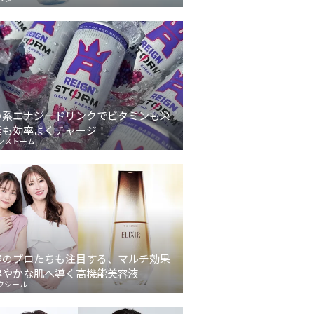
い系エナジードリンクでビタミンも栄
素も効率よくチャージ！
ンストーム
容のプロたちも注目する、マルチ効果
健やかな肌へ導く高機能美容液
クシール