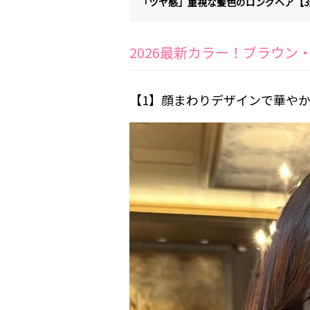
「ツヤ感」重視な髪色のロングヘア【3
2026最新カラー！ブラウン
【1】顔まわりデザインで華や