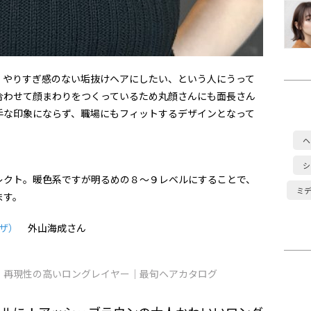
、やりすぎ感のない垢抜けヘアにしたい、という人にうって
合わせて顔まわりをつくっているため丸顔さんにも面長さん
手な印象にならず、職場にもフィットするデザインとなって
ヘ
シ
レクト。暖色系ですが明るめの８〜９レベルにすることで、
ミ
ます。
ンザ）
外山海成さん
！再現性の高いロングレイヤー｜最旬ヘアカタログ