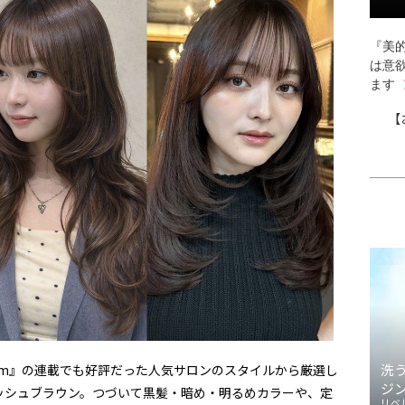
『美的
は意
ます
【
洗
om』の連載でも好評だった人気サロンのスタイルから厳選し
ジ
ッシュブラウン。つづいて黒髪・暗め・明るめカラーや、定
リベ