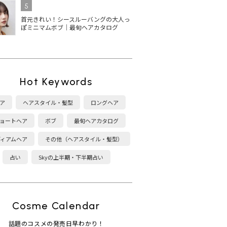
5
首元きれい！シースルーバングの大人っ
ぽミニマムボブ｜最旬ヘアカタログ
Hot Keywords
ア
ヘアスタイル・髪型
ロングヘア
ョートヘア
ボブ
最旬ヘアカタログ
ディアムヘア
その他（ヘアスタイル・髪型）
占い
Skyの上半期・下半期占い
Cosme Calendar
話題のコスメの発売日早わかり！