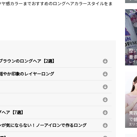
ツヤ感カラーまでおすすめのロングヘアカラースタイルをま
整
養
ュブラウンのロングヘア【2選】
レイ
軽やか印象のレイヤーロング
グヘア【7選】
美
で
エリ
ンが気にならない！ノーアイロンで作るロング