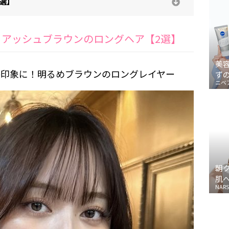
選】
・アッシュブラウンのロングヘア【2選】
美
か印象に！明るめブラウンのロングレイヤー
ず
ニベ
朝
肌
NARS