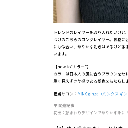
トレンドのレイヤーを取り入れたいけど
つけのこちらのロングレイヤー。骨格に
にも似合い、華やかな動きはあるけど派
います。
【how to“カラー”】
カラーは日本人の肌に合うブラウンをセ
重く見えずツヤ感のある髪色をもたらし
担当サロン：
MINX ginza（ミンクス ギ
▼ 関連記事
初出：顔まわりデザインで華やか印象に