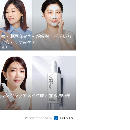
容家・瀬戸麻実さんが解説！ 手間いら
の毛穴・くすみケア
ア花王
クレンジングでメイク映えする潤い美
へ
Recommended by