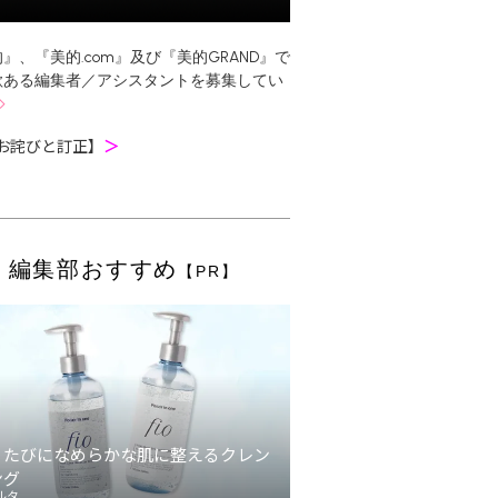
』、『美的.com』及び『美的GRAND』で
欲ある編集者／アシスタントを募集してい
お詫びと訂正】
＞
編集部おすすめ
【PR】
うたびになめらかな肌に整えるクレン
ング
ルタ