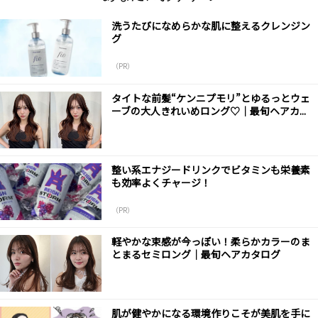
洗うたびになめらかな肌に整えるクレンジン
グ
（PR）
タイトな前髪“ケンニプモリ”とゆるっとウェ
ーブの大人きれいめロング♡｜最旬ヘアカ...
整い系エナジードリンクでビタミンも栄養素
も効率よくチャージ！
（PR）
軽やかな束感が今っぽい！柔らかカラーのま
とまるセミロング｜最旬ヘアカタログ
肌が健やかになる環境作りこそが美肌を手に