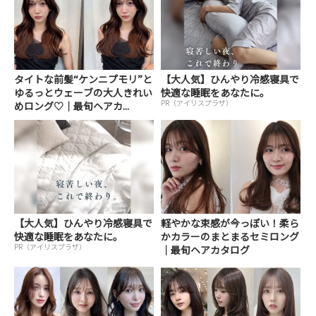
タイトな前髪“ケンニプモリ”と
【大人気】ひんやり冷感寝具で
ゆるっとウェーブの大人きれい
快適な睡眠をあなたに。
PR（アイリスプラザ）
めロング♡｜最旬ヘアカ...
【大人気】ひんやり冷感寝具で
軽やかな束感が今っぽい！柔ら
快適な睡眠をあなたに。
かカラーのまとまるセミロング
PR（アイリスプラザ）
｜最旬ヘアカタログ