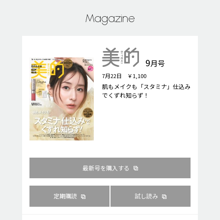
Magazine
9
月号
7月22日 ￥1,100
肌もメイクも「スタミナ」仕込み
でくずれ知らず！
最新号を購入する
定期購読
試し読み