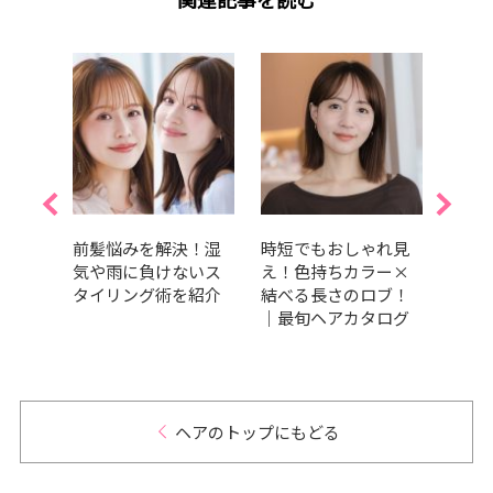
ピンク
前髪悩みを解決！湿
時短でもおしゃれ見
【20
め・明
気や雨に負けないス
え！色持ちカラー×
アオ
めカ
タイリング術を紹介
結べる長さのロブ！
コス
｜最旬ヘアカタログ
おす
ヘアのトップにもどる