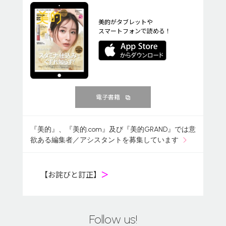
美的がタブレットや
スマートフォンで読める！
電子書籍
『美的』、『美的.com』及び『美的GRAND』では意
欲ある編集者／アシスタントを募集しています
【お詫びと訂正】
＞
Follow us!