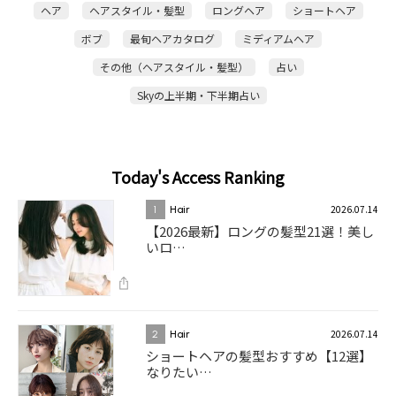
ヘア
ヘアスタイル・髪型
ロングヘア
ショートヘア
ボブ
最旬ヘアカタログ
ミディアムヘア
その他（ヘアスタイル・髪型）
占い
Skyの上半期・下半期占い
Today's Access Ranking
2026.07.14
1
Hair
【2026最新】ロングの髪型21選！美し
いロ…
2026.07.14
2
Hair
ショートヘアの髪型おすすめ【12選】
なりたい…