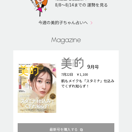
8/8〜8/14までの 運勢を見る
今週の美的子ちゃん占いへ
Magazine
9
月号
7月22日 ￥1,100
肌もメイクも「スタミナ」仕込み
でくずれ知らず！
最新号を購入する