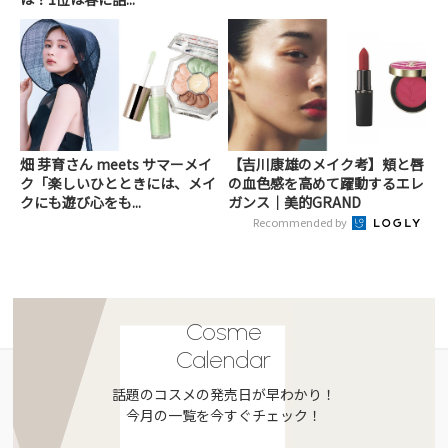
畑 芽育さん meets サマーメイ
【吉川康雄のメイク考】頬と唇
ク「楽しいひとときには、メイ
の血色感を高めて躍動するエレ
クにも遊び心をも...
ガンス｜美的GRAND
Recommended by
Cosme
Calendar
話題のコスメの発売日が早わかり！
今月の一覧を今すぐチェック！