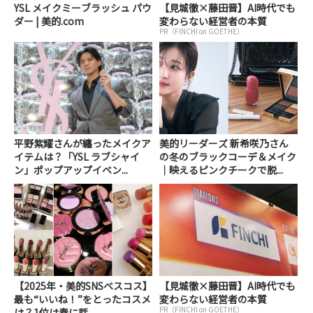
YSL メイクミーブラッシュ パウ
【見城徹×藤田晋】AI時代でも
ダー | 美的.com
変わらない経営者の本質
PR（FINCHI on GOETHE）
平野紫耀さんが纏ったメイクア
美的リーダーズ 新希咲乃さん
イテムは？「YSL ラブシャイ
の冬のブラックコーデ＆メイク
ン」ポップアップイベン...
｜映えるピンクチークで脱...
【2025年・美的SNSベスコス】
【見城徹×藤田晋】AI時代でも
最も“いいね！”をとったコスメ
変わらない経営者の本質
PR（FINCHI on GOETHE）
は？1位は春に話...