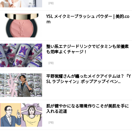
（PR）
YSL メイクミーブラッシュ パウダー | 美的.co
m
整い系エナジードリンクでビタミンも栄養素
も効率よくチャージ！
（PR）
平野紫耀さんが纏ったメイクアイテムは？「Y
SL ラブシャイン」ポップアップイベン...
肌が健やかになる環境作りこそが美肌を手に
入れる近道
（PR）