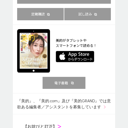
定期購読
試し読み
美的がタブレットや
スマートフォンで読める！
電子書籍
『美的』、『美的.com』及び『美的GRAND』では意
欲ある編集者／アシスタントを募集しています
【お詫びと訂正】
＞