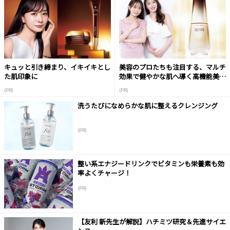
キュッと引き締まり、イキイキとし
美容のプロたちも注目する、マルチ
た肌印象に
効果で健やかな肌へ導く高機能美容
液
(PR)
(PR)
洗うたびになめらかな肌に整えるクレンジング
(PR)
整い系エナジードリンクでビタミンも栄養素も効
率よくチャージ！
(PR)
【友利 新先生が解説】ハチミツ研究＆先進サイエ