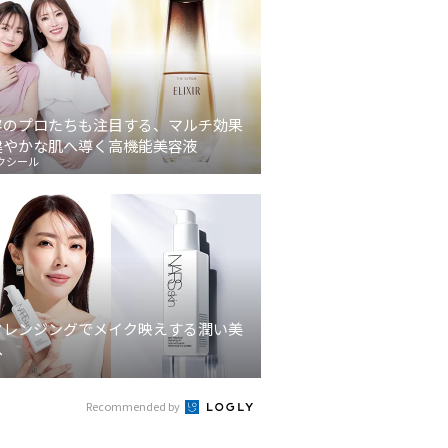
容のプロたちも注目する、マルチ効果
健やかな肌へ導く高機能美容液
クシール
クレンジングでメイク映えする潤い美
へ
Recommended by