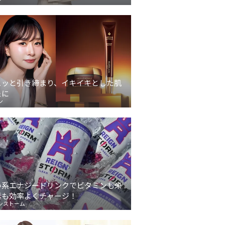
ュッと引き締まり、イキイキとした肌
象に
ン
い系エナジードリンクでビタミンも栄
素も効率よくチャージ！
ンストーム