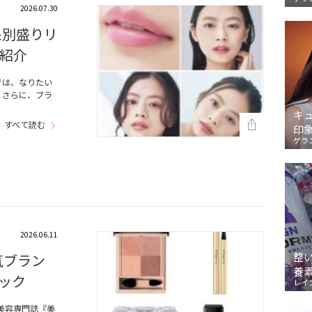
2026.07.30
象別盛りリ
紹介
では、なりたい
！さらに、ブラ
キ
すべて読む
印
ゲラ
2026.06.11
整
気ブラン
養
ック
レイ
美容専門誌『美