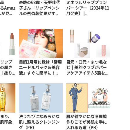
品
奇跡の68歳・天野佳代
ミネラルリッププラン
るAmaz
子さん「リップペンシ
パー シアー［2024年11
見...
ルの唇偽装効果がす...
月発売］ |...
リップ
美的1月号付録は「唇用
目元・口元・まつ毛な
の厚さ
ニードルパック＆美容
ど｜美的クラブがパー
塗り...
液」すぐに簡単に！...
ツケアアイテム5選を...
まり、
洗うたびになめらかな
肌が健やかになる環境
肌印象
肌に整えるクレンジン
作りこそが美肌を手に
グ（PR）
入れる近道（PR）