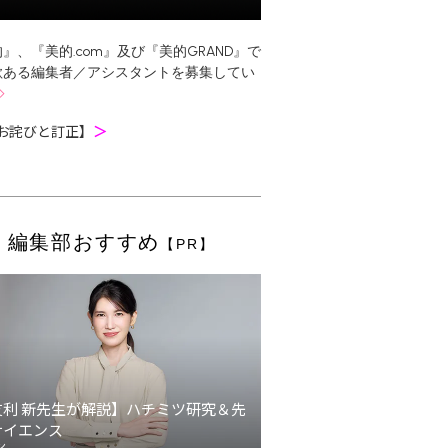
』、『美的.com』及び『美的GRAND』で
欲ある編集者／アシスタントを募集してい
お詫びと訂正】
＞
編集部おすすめ
【PR】
友利 新先生が解説】ハチミツ研究＆先
サイエンス
ン