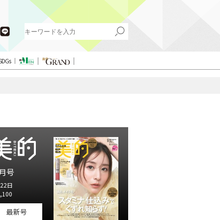
SDGs
月号
22日
,100
最新号