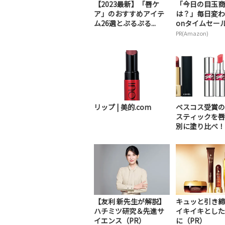
【2023最新】「唇ケ
「今日の目玉商
ア」のおすすめアイテ
は？」毎日変わ
ム26選とぷるぷる...
onタイムセールが
PR(Amazon)
リップ | 美的.com
ベスコス受賞の
スティックを唇
別に塗り比べ！｜
【友利 新先生が解説】
キュッと引き締
ハチミツ研究＆先進サ
イキイキとした
イエンス（PR）
に（PR）