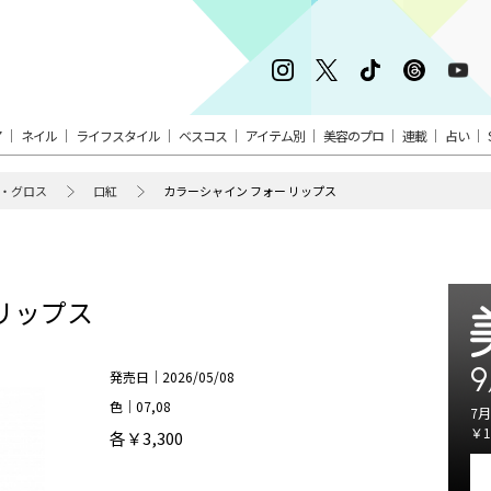
ア
ネイル
ライフスタイル
ベスコス
アイテム別
美容のプロ
連載
占い
・グロス
口紅
カラーシャイン フォー リップス
リップス
9
発売日｜2026/05/08
色｜07,08
7月
￥1
各￥3,300