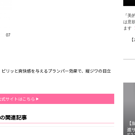
『美的
は意
ます
【
。ピリッと爽快感を与えるプランパー効果で、縦ジワの目立
公式サイトはこちら
スの関連記事
【
進
ゲラ