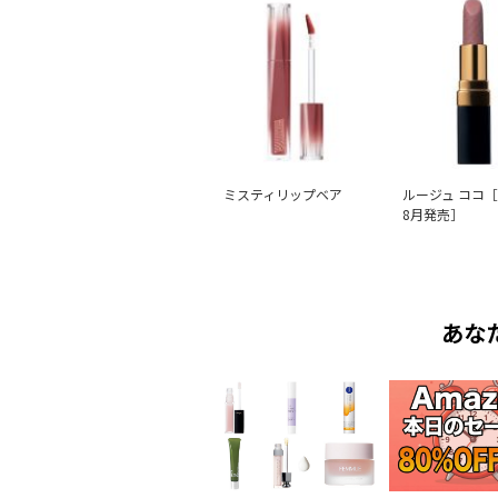
ミスティリップベア
ルージュ ココ［
8月発売］
あな