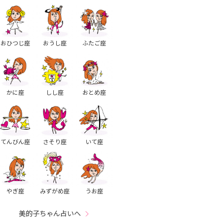
おひつじ座
おうし座
ふたご座
かに座
しし座
おとめ座
てんびん座
さそり座
いて座
やぎ座
みずがめ座
うお座
美的子ちゃん占いへ