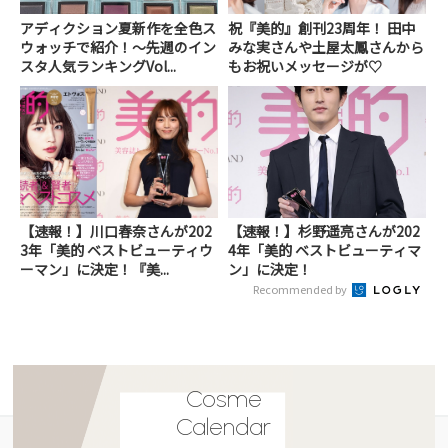
アディクション夏新作を全色ス
祝『美的』創刊23周年！ 田中
ウォッチで紹介！～先週のイン
みな実さんや土屋太鳳さんから
スタ人気ランキングVol...
もお祝いメッセージが♡
【速報！】川口春奈さんが202
【速報！】杉野遥亮さんが202
3年「美的 ベストビューティウ
4年「美的 ベストビューティマ
ーマン」に決定！『美...
ン」に決定！
Recommended by
Cosme
Calendar