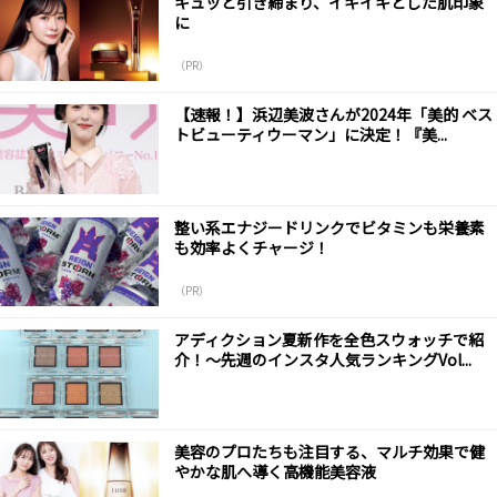
キュッと引き締まり、イキイキとした肌印象
に
（PR）
【速報！】浜辺美波さんが2024年「美的 ベス
トビューティウーマン」に決定！『美...
整い系エナジードリンクでビタミンも栄養素
も効率よくチャージ！
（PR）
アディクション夏新作を全色スウォッチで紹
介！～先週のインスタ人気ランキングVol...
美容のプロたちも注目する、マルチ効果で健
やかな肌へ導く高機能美容液