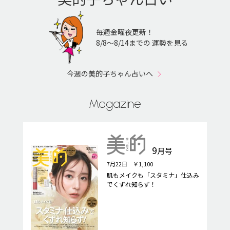
毎週金曜夜更新！
8/8〜8/14までの 運勢を見る
今週の美的子ちゃん占いへ
Magazine
9
月号
7月22日 ￥1,100
肌もメイクも「スタミナ」仕込み
でくずれ知らず！