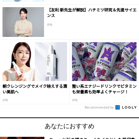
【友利 新先生が解説】ハチミツ研究＆先進サイエ
ンス
(PR)
朝クレンジングでメイク映えする潤
整い系エナジードリンクでビタミン
い美肌へ
も栄養素も効率よくチャージ！
(PR)
(PR)
Recommended by
あなたにおすすめ