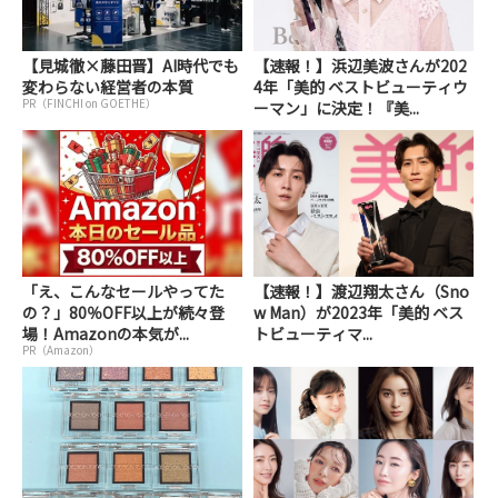
【見城徹×藤田晋】AI時代でも
【速報！】浜辺美波さんが202
変わらない経営者の本質
4年「美的 ベストビューティウ
PR（FINCHI on GOETHE）
ーマン」に決定！『美...
「え、こんなセールやってた
【速報！】渡辺翔太さん（Sno
の？」80％OFF以上が続々登
w Man）が2023年「美的 ベス
場！Amazonの本気が...
トビューティマ...
PR（Amazon）