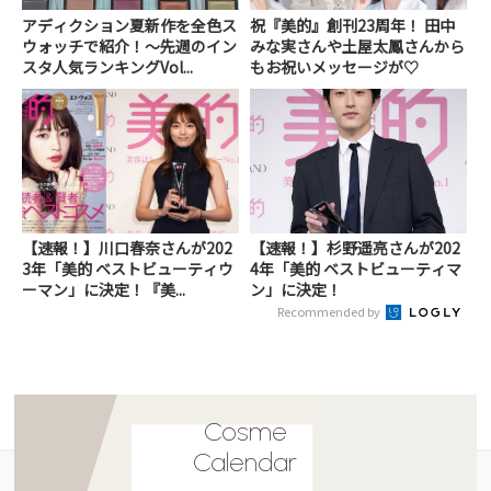
アディクション夏新作を全色ス
祝『美的』創刊23周年！ 田中
ウォッチで紹介！～先週のイン
みな実さんや土屋太鳳さんから
スタ人気ランキングVol...
もお祝いメッセージが♡
【速報！】川口春奈さんが202
【速報！】杉野遥亮さんが202
3年「美的 ベストビューティウ
4年「美的 ベストビューティマ
ーマン」に決定！『美...
ン」に決定！
Recommended by
Cosme
Calendar