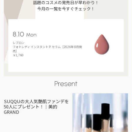
話題のコスメの発売日が早わかり！
今月の一覧を今すぐチェック！
8.10
Mon
レブロン
フォトレディ インスタント P. セラム［2026年 8月発
売］
￥1,760
Present
SUQQUの大人気艶肌ファンデを
50人にプレゼント！｜美的
GRAND