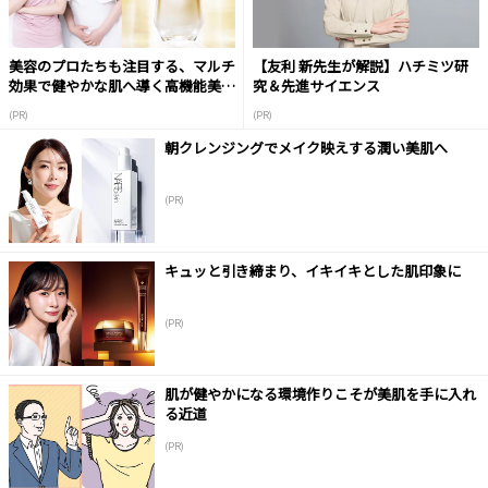
美容のプロたちも注目する、マルチ
【友利 新先生が解説】ハチミツ研
効果で健やかな肌へ導く高機能美容
究＆先進サイエンス
液
(PR)
(PR)
朝クレンジングでメイク映えする潤い美肌へ
(PR)
キュッと引き締まり、イキイキとした肌印象に
(PR)
肌が健やかになる環境作りこそが美肌を手に入れ
る近道
(PR)