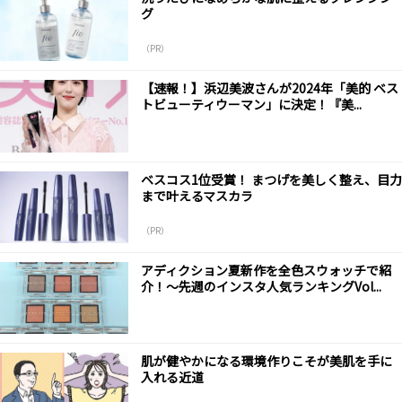
グ
（PR）
【速報！】浜辺美波さんが2024年「美的 ベス
トビューティウーマン」に決定！『美...
ベスコス1位受賞！ まつげを美しく整え、目力
まで叶えるマスカラ
（PR）
アディクション夏新作を全色スウォッチで紹
介！～先週のインスタ人気ランキングVol...
肌が健やかになる環境作りこそが美肌を手に
入れる近道