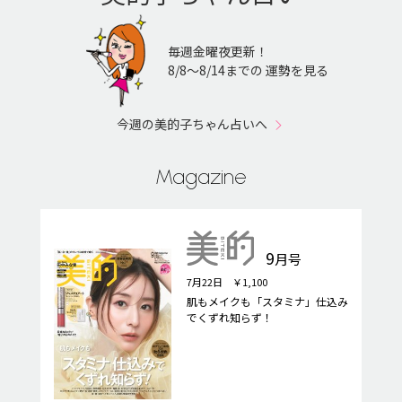
毎週金曜夜更新！
8/8〜8/14までの 運勢を見る
今週の美的子ちゃん占いへ
Magazine
9
月号
7月22日 ￥1,100
肌もメイクも「スタミナ」仕込み
でくずれ知らず！