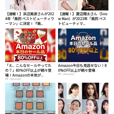
【速報！】浜辺美波さんが202
【速報！】渡辺翔太さん（Sno
4年「美的 ベストビューティウ
w Man）が2023年「美的 ベス
ーマン」に決定！『美...
トビューティマ...
「え、こんなセールやってた
Amazon今日も見逃せない！8
の？」80％OFF以上が続々登
0%OFF以上が続々登場
PR（Amazon）
場！Amazonの本気が...
PR（Amazon）