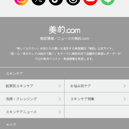
美容情報／ニュースの美的.com
「美しくなりたい」女性たちの願いを追求する美容雑誌『美的』公式サイト。
「肌・心・体のキレイは自分で磨く」をテーマに美的本誌で活躍中の美容レポーターが
プロの視点でコスメ・美容情報を発信します。
スキンケア
肌質別スキンケア
お悩み別ケア
洗顔・クレンジング
スキンケア特集
スキンケアニュース
メイク