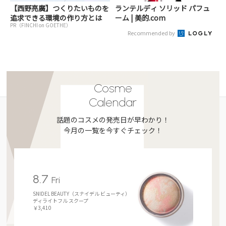
【西野亮廣】つくりたいものを
ランテルディ ソリッド パフュ
追求できる環境の作り方とは
ーム | 美的.com
PR（FINCHI on GOETHE）
Recommended by
Cosme
Calendar
話題のコスメの発売日が早わかり！
今月の一覧を今すぐチェック！
8.7
Fri
SNIDEL BEAUTY（スナイデル ビューティ）
ディライトフル スクープ
￥3,410