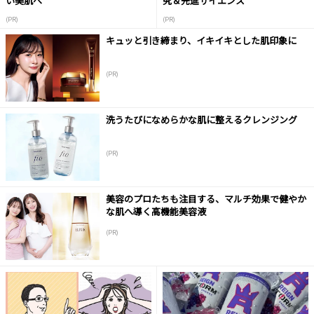
い美肌へ
究＆先進サイエンス
(PR)
(PR)
キュッと引き締まり、イキイキとした肌印象に
(PR)
洗うたびになめらかな肌に整えるクレンジング
(PR)
美容のプロたちも注目する、マルチ効果で健やか
な肌へ導く高機能美容液
(PR)