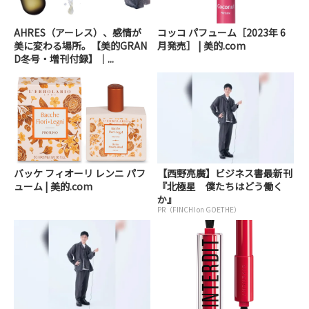
AHRES（アーレス）、感情が
コッコ パフューム［2023年 6
美に変わる場所。【美的GRAN
月発売］ | 美的.com
D冬号・増刊付録】｜...
バッケ フィオーリ レンニ パフ
【西野亮廣】ビジネス書最新刊
ューム | 美的.com
『北極星 僕たちはどう働く
か』
PR（FINCHI on GOETHE）