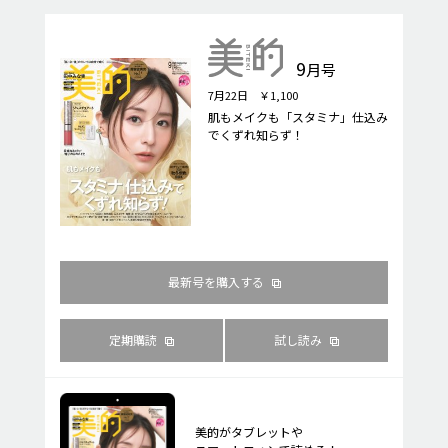
9
月号
7月22日 ￥1,100
肌もメイクも「スタミナ」仕込み
でくずれ知らず！
最新号を購入する
定期購読
試し読み
美的がタブレットや