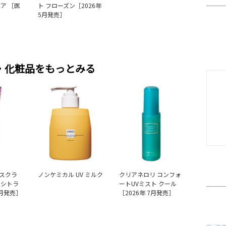
ア ［医
ト フローズン［2026年
5月発売］
・化粧品をもっとみる
スクラ
ノンケミカル UV ミルク
クリアネロリ コンフォ
・シトラ
ートUVミスト クール
0月発売］
［2026年 7月発売］