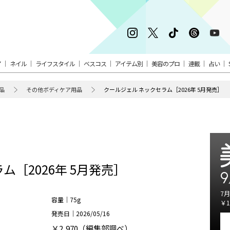
ア
ネイル
ライフスタイル
ベスコス
アイテム別
美容のプロ
連載
占い
品
その他ボディケア用品
クールジェル ネックセラム［2026年 5月発売］
ム［2026年 5月発売］
9
7月
容量｜75g
￥1
発売日｜2026/05/16
￥2,970（編集部調べ）