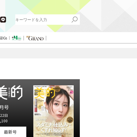
SDGs
月号
22日
,100
最新号