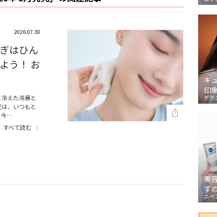
2026.07.30
ぎはひん
よう！ お
キ
印
に冷えた冷房と
ゲラ
夏は、いつもと
を今…
すべて読む
美
ず
ニベ