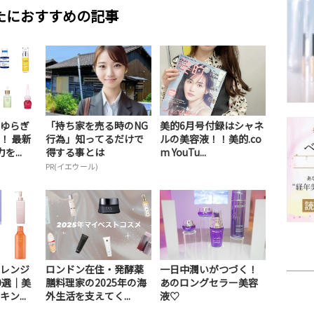
たにおすすめの記事
ゆらぎ
「持ち家を売る時のNG
美的6月号付録はシャネ
！ 最新
行為」知ってるだけで
ルの美容液！！美的.co
...
得する事とは
m YouTu...
PR(イエウール)
レンジ
ロンドン在住・発酵薬
一日中潤いがつづく！
0選｜美
膳料理家の2025年の海
あのロングセラー美容
ン...
外生活を支えてく...
液♡