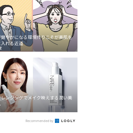
が健やかになる環境作りこそが美肌を
に入れる近道
堂
クレンジングでメイク映えする潤い美
へ
Recommended by