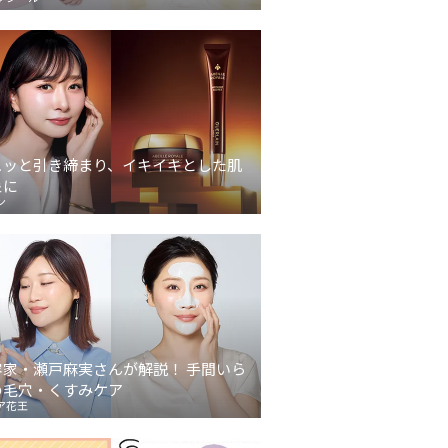
ュッと引き締まり、イキイキとした肌
象に
ン
容家・瀬戸麻実さんが解説！ 手間いら
の毛穴・くすみケア
ア花王