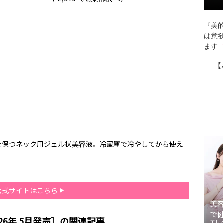
『美的
は意
ます
【
を保つネック用ジェル状美容液。冷蔵庫で冷やしてから使え
公式サイトはこちら
美
で
26年 5月発売］の関連記事
エリ