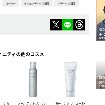
コーセー
その他ボディケア用品
ボディケア用品
肌
手
資生
ィニティの他のコスメ
朝
肌
NARS
 コンセ
クール アストリンゼン
モーニング リニュー EX