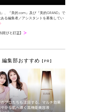
』、『美的.com』及び『美的GRAND』で
欲ある編集者／アシスタントを募集してい
お詫びと訂正】
＞
編集部おすすめ
【PR】
容のプロたちも注目する、マルチ効果
健やかな肌へ導く高機能美容液
クシール