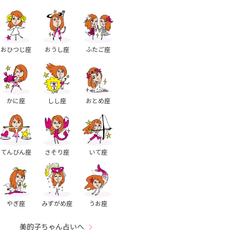
おひつじ座
おうし座
ふたご座
かに座
しし座
おとめ座
てんびん座
さそり座
いて座
やぎ座
みずがめ座
うお座
美的子ちゃん占いへ