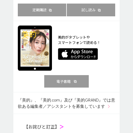
定期購読
試し読み
美的がタブレットや
スマートフォンで読める！
電子書籍
『美的』、『美的.com』及び『美的GRAND』では意
欲ある編集者／アシスタントを募集しています
【お詫びと訂正】
＞