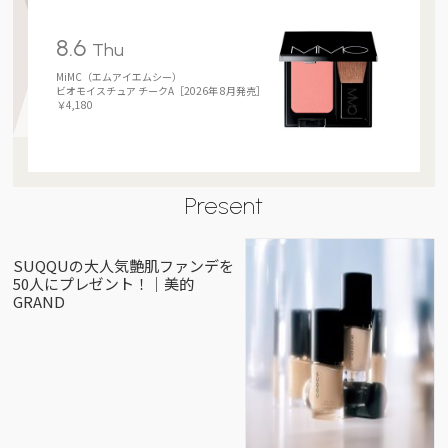
8.6
Thu
MiMC（エムアイエムシー）
ビオモイスチュア チークA［2026年 8月発売］
￥4,180
Present
SUQQUの大人気艶肌ファンデを
50人にプレゼント！｜美的
GRAND