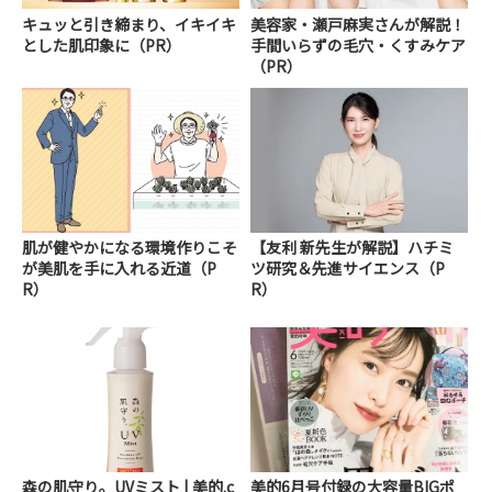
キュッと引き締まり、イキイキ
美容家・瀬戸麻実さんが解説！
とした肌印象に（PR）
手間いらずの毛穴・くすみケア
（PR）
肌が健やかになる環境作りこそ
【友利 新先生が解説】ハチミ
が美肌を手に入れる近道（P
ツ研究＆先進サイエンス（P
R）
R）
森の肌守り。UVミスト | 美的.c
美的6月号付録の大容量BIGポ