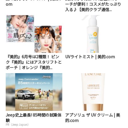
om
ーチが便利！コスメがたっぷり
入る♪【美的クラブ通信...
『美的』6月号は2種類！ ピン
UVライトミスト | 美的.com
ク『美的』にはアスタリフトと
ポーチ｜オレンジ『美的...
Jeep史上最長! 85時間の試乗体
アプソリュ ザ UV クリーム | 美
験
的.com
PR（Jeep Japan）