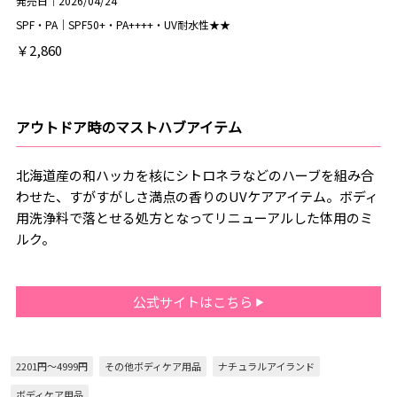
発売日｜2026/04/24
SPF・PA｜SPF50+・PA++++・UV耐水性★★
￥2,860
アウトドア時のマストハブアイテム
北海道産の和ハッカを核にシトロネラなどのハーブを組み合
わせた、すがすがしさ満点の香りのUVケアアイテム。ボディ
用洗浄料で落とせる処方となってリニューアルした体用のミ
ルク。
公式サイトはこちら
2201円～4999円
その他ボディケア用品
ナチュラルアイランド
ボディケア用品