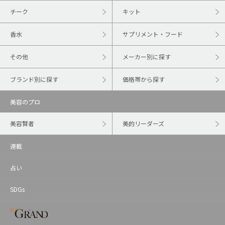
チーク
キット
香水
サプリメント・フード
その他
メーカー別に探す
ブランド別に探す
価格帯から探す
美容のプロ
美容賢者
美的リーダーズ
連載
占い
SDGs