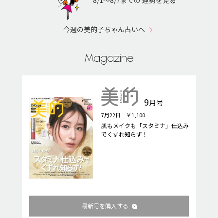
8/1〜8/7までの 運勢を見る
今週の美的子ちゃん占いへ
Magazine
9
月号
7月22日 ￥1,100
肌もメイクも「スタミナ」仕込み
でくずれ知らず！
最新号を購入する