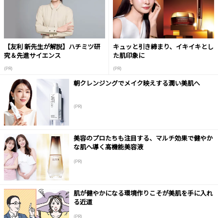
【友利 新先生が解説】ハチミツ研
キュッと引き締まり、イキイキとし
究＆先進サイエンス
た肌印象に
(PR)
(PR)
朝クレンジングでメイク映えする潤い美肌へ
(PR)
美容のプロたちも注目する、マルチ効果で健やか
な肌へ導く高機能美容液
(PR)
肌が健やかになる環境作りこそが美肌を手に入れ
る近道
(PR)