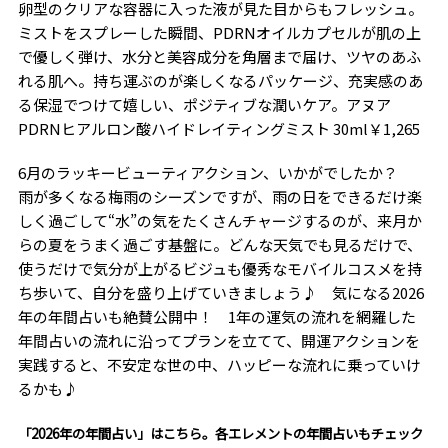
卵型のクリアな容器に入った液が見た目からもフレッシュ。
ミストをスプレーした瞬間、PDRNオイルカプセルが肌の上
で優しく弾け、水分と美容成分を角層まで届け、ツヤのあふ
れる肌へ。持ち運ぶのが楽しくなるパッケージ、充実感のあ
る保湿でつけて嬉しい、ポジティブな潤いケア。
アヌア
PDRNヒアルロン酸ハイドレイティングミスト 30ml￥1,265
6月のラッキービューティアクション、いかがでしたか？
雨が多くなる梅雨のシーズンですが、雨の日をできるだけ楽
しく過ごして“水”の気をたくさんチャージするのが、来月か
らの夏をうまく過ごす基盤に。どんな天気でも見るだけで、
使うだけで気分が上がるビジュも優秀なモバイルコスメを持
ち歩いて、自分を盛り上げていきましょう♪ 気になる2026
年の年間占いも絶賛公開中！ 1年の運気の流れを網羅した
年間占いの流れに沿ってプランを立てて、開運アクションを
実践すると、不安定な世の中、ハッピーな流れに乗っていけ
るかも♪
「2026年の年間占い」はこちら。各エレメントの年間占いもチェック