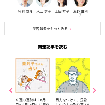
猪狩 友介
入江 信子
上田 祥子
海野 由利
子
美容賢者をもっとみる
関連記事を読む
月16
来週の運勢は？8月8
目力をつけて、猛暑
【香
12星座
日～8月14日の12星座
に生命力を取り戻す8
真木