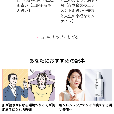
ちゃ
別占い【美的子ちゃ
月【青木良文のエレ
月の
ん占い】
メント別占い～美容
の開
と人生の幸福なカン
ケイ～】
占いのトップにもどる
あなたにおすすめの記事
肌が健やかになる環境作りこそが美
朝クレンジングでメイク映えする潤
肌を手に入れる近道
い美肌へ