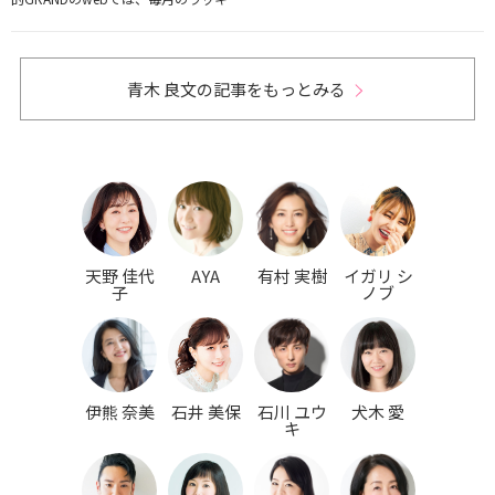
青木 良文の記事をもっとみる
天野 佳代
AYA
有村 実樹
イガリ シ
子
ノブ
伊熊 奈美
石井 美保
石川 ユウ
犬木 愛
キ