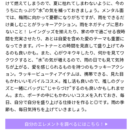
けて燃えてしまうので、夏に枯れてしまわないように、今の
うちにたっぷり“水”の気を補っておきましょう。メンタル面
では、梅雨に向かって憂鬱になりがちですが、雨をできるだ
け楽しむことがラッキーアクション。雨をネガティブに思わ
ないこと！ レイングッズを揃えたり、家の中で過ごせる夜時
間を充実させたり、あとは自愛を含めた愛のテーマも重要に
なってきます。パートナーとの時間を見直して盛り上げてみ
るのも良いかも。また、心がウキウキしたり、何かを見てワ
クワクすると、“水”の気が増えるので、雨の日でも見て気持
ちが上がる、愛を感じられるものを持つのもラッキーアクシ
ョン。ラッキービューティアイテムは、携帯できる、見た目
もかわいいモバイルコスメ。推し活も良いので、推しのグッ
ズと一緒にバッグに“じゃらづけ”するのも良いかもしれませ
ん。また、ポーチの中にもかわいいコスメを入れておき、毎
日、自分で自分を盛り上げる仕掛けを作ると◎です。雨の季
節も、毎日気持ちを上げていきましょう。
自分のエレメントを調べるにはこちら！