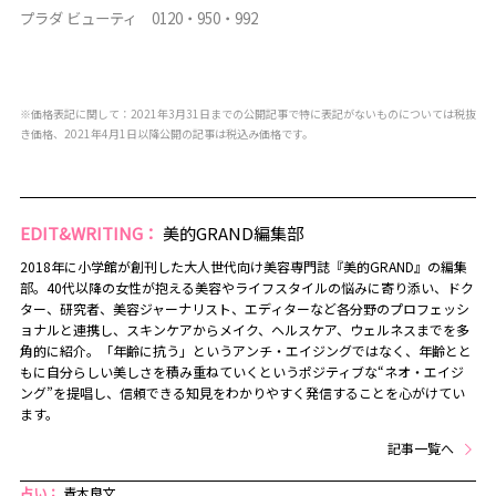
プラダ ビューティ
0120・950・992
※価格表記に関して：2021年3月31日までの公開記事で特に表記がないものについては税抜
き価格、2021年4月1日以降公開の記事は税込み価格です。
EDIT&WRITING：
美的GRAND編集部
2018年に小学館が創刊した大人世代向け美容専門誌『美的GRAND』の編集
部。40代以降の女性が抱える美容やライフスタイルの悩みに寄り添い、ドク
ター、研究者、美容ジャーナリスト、エディターなど各分野のプロフェッシ
ョナルと連携し、スキンケアからメイク、ヘルスケア、ウェルネスまでを多
角的に紹介。「年齢に抗う」というアンチ・エイジングではなく、年齢とと
もに自分らしい美しさを積み重ねていくというポジティブな“ネオ・エイジ
ング”を提唱し、信頼できる知見をわかりやすく発信することを心がけてい
ます。
記事一覧へ
占い：
青木良文