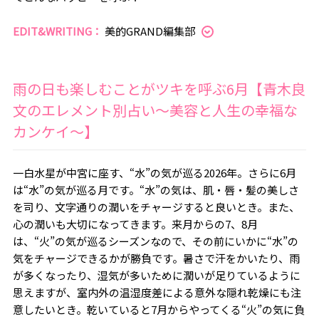
EDIT&WRITING：
美的GRAND編集部
雨の日も楽しむことがツキを呼ぶ6月【青木良
文のエレメント別占い～美容と人生の幸福な
カンケイ～】
一白水星が中宮に座す、“水”の気が巡る2026年。さらに6月
は“水”の気が巡る月です。“水”の気は、肌・唇・髪の美しさ
を司り、文字通りの潤いをチャージすると良いとき。また、
心の潤いも大切になってきます。来月からの
7、8
月
は、“火”の気が巡るシーズンなので、その前にいかに“水”の
気をチャージできるかが勝負です。暑さで汗をかいたり、雨
が多くなったり、湿気が多いために潤いが足りているように
思えますが、室内外の温湿度差による意外な隠れ乾燥にも注
意したいとき。乾いていると7月からやってくる“火”の気に負