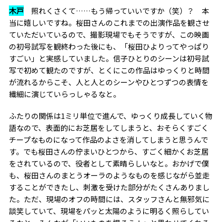
木戸
照れくさくて……もう帰っていいですか（笑）？ 本
当に嬉しいですね。桜田さんのこれまでの出演作品を観させ
ていただいているので、撮影現場でもそうですが、この映画
の初号試写を観終わった後にも、「桜田ひよりってやっぱり
すごい」と実感していました。信子ひとりのシーンは初号試
写で初めて観たのですが、とくにこの作品はゆっくりと時間
が流れるからこそ、人と人とのシーンやひとつずつの表情を
繊細に演じていらっしゃるなと。
ふたりの関係は
1
ミリ単位で進んで、ゆっくり成長していく物
語なので、表面的にお芝居をしてしまうと、おそらくすごく
チープなものになって作品のよさを消してしまうと思うんで
す。でも桜田さんの佇まいひとつから、すごく細かくお芝居
をされているので、役者として素晴らしいなと。おかげで僕
も、桜田さんのまとうオーラのようなものを感じながら並走
することができたし、刺激を受けた部分がたくさんありまし
た。ただ、現場のオフの時間には、スタッフさんと無邪気に
談笑していて、現場をパッと太陽のように明るく照らしてい