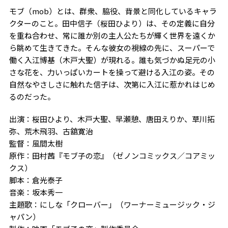
モブ（
mob
）とは、群衆、脇役、背景と同化しているキャラ
クターのこと。田中信子（桜田ひより）は、その定義に自分
を重ね合わせ、常に誰か別の主人公たちが輝く世界を遠くか
ら眺めて生きてきた。そんな彼女の視線の先に、スーパーで
働く入江博基（木戸大聖）が現れる。誰も気づかぬ足元の小
さな花を、力いっぱいカートを操って避ける入江の姿。その
自然なやさしさに触れた信子は、次第に入江に惹かれはじめ
るのだった。
出演：桜田ひより、木戸大聖、早瀬憩、唐田えりか、草川拓
弥、荒木飛羽、古舘寛治
監督：風間太樹
原作：田村茜『モブ子の恋』（ゼノンコミックス／コアミッ
クス）
脚本：倉光泰子
音楽：坂本秀一
主題歌：にしな「クローバー」（ワーナーミュージック・ジ
ャパン）