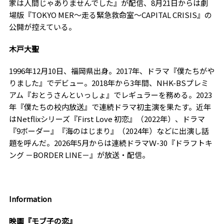
家は人間じゃありませんでした』が配信、
8
月
21
日からは劇
場版『
TOKYO MER
〜走る緊急救命室〜
CAPITAL CRISIS
』の
公開が控えている。
木戸大聖
1996年
12
月
10
日、福岡県出身。
2017
年、ドラマ『僕たちがや
りました』でデビュー。
2018
年から
3
年間、
NHK-BS
プレミ
アム『おとうさんといっしょ』でレギュラーを務める。
2023
年『僕たちの校内放送』で連続ドラマ初主演を果たす。近年
は
Netflix
シリーズ『
First Love
初恋』（
2022
年）、ドラマ
『9ボーダー』『海のはじまり』（
2024
年）などに出演し話
題を呼んだ。
2026
年
5
月からは連続ドラマＷ
-30
『ドラフトキ
ング －
BORDER LINE
－』が放送・配信。
Information
映画『モブ子の恋』