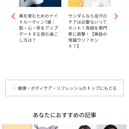
偏愛サ
美を育むためのナイ
サンダルなら足汗の
今日
透明
トルーティン7選｜
ケアは必要ないって
血糖
ため
肌・心・体をアップ
ホント？真相を専門
【睡
？
デートする夜の過ご
家に直撃！【美容の
の理
し方は？
常識ウソ？ホン
デト
ト？】
健康・ボディケア・リフレッシュのトップにもどる
あなたにおすすめの記事