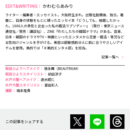
EDIT&WRITING：
かわむらあみり
ライター・編集者・エッセイスト。大阪府生まれ。出版社勤務後、独立。著
書に、自身の体験をもとに綴ったエッセイ本『どうしても、結婚したかっ
た。1000人の男性と出会った私の婚活ラプソディー』（発行：東京ニュース
通信社／発売：講談社）、ZINE『わたしたちの韓国ドラマ』がある。音楽、
日本・韓国のドラマやTV・映画といったエンタメから恋愛・婚活・育児など
女性向けジャンルを手がける。美容は超敏感肌ゆえに肌に合うやさしいアイ
テムを愛用。美的では「♯美的エンタメ部」を担当。
記事一覧へ
桜田ひよりヘアメイク：
徳永舞（BEAUTRIUM）
桜田ひよりスタイリスト：
前田涼子
木戸大聖ヘアメイク：
速水昭仁
木戸大聖スタイリスト：
富田彩人
撮影：
楠本隆貴
この記事をシェアする