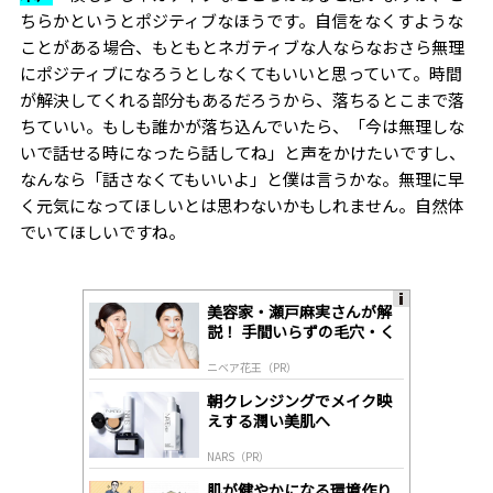
ちらかというとポジティブなほうです。自信をなくすような
ことがある場合、もともとネガティブな人ならなおさら無理
にポジティブになろうとしなくてもいいと思っていて。時間
が解決してくれる部分もあるだろうから、落ちるとこまで落
ちていい。もしも誰かが落ち込んでいたら、「今は無理しな
いで話せる時になったら話してね」と声をかけたいですし、
なんなら「話さなくてもいいよ」と僕は言うかな。無理に早
く元気になってほしいとは思わないかもしれません。自然体
でいてほしいですね。
美容家・瀬戸麻実さんが解
A
説！ 手間いらずの毛穴・く
ds
すみケア
by
ニベア花王（PR）
lo
gl
朝クレンジングでメイク映
y
えする潤い美肌へ
NARS（PR）
肌が健やかになる環境作り