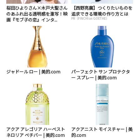
桜田ひよりさん×木戸大聖さん
【西野亮廣】つくりたいものを
のあふれ出る透明感を激写！映
追求できる環境の作り方とは
PR（FINCHI on GOETHE）
画『モブ子の恋』インタ...
ジャドール ロー | 美的.com
パーフェクト サン プロテクタ
ー スプレー | 美的.com
アクア アレゴリア ハーベスト
アクアニスト モイスチャー | 美
ネロリア ベチバー | 美的.com
的.com