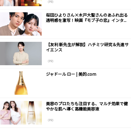
（PR）
桜田ひよりさん×木戸大聖さんのあふれ出る
透明感を激写！映画『モブ子の恋』インタ...
【友利 新先生が解説】ハチミツ研究＆先進サ
イエンス
（PR）
ジャドール ロー | 美的.com
美容のプロたちも注目する、マルチ効果で健
やかな肌へ導く高機能美容液
（PR）