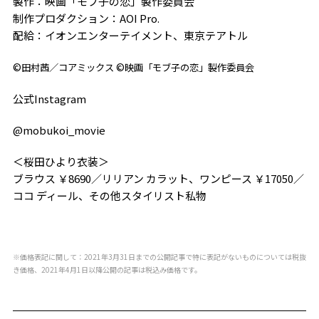
製作：映画「モブ子の恋」製作委員会
制作プロダクション：AOI Pro.
配給：イオンエンターテイメント、東京テアトル
©田村茜／コアミックス ©映画「モブ子の恋」製作委員会
公式
Instagram
@mobukoi_movie
＜桜田ひより衣装＞
ブラウス ￥8690／リリアン カラット、ワンピース ￥17050／
ココ ディール、その他スタイリスト私物
※価格表記に関して：2021年3月31日までの公開記事で特に表記がないものについては税抜
き価格、2021年4月1日以降公開の記事は税込み価格です。