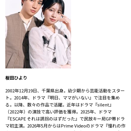
桜田ひより
2002年
12
月
19
日、千葉県出身。幼少期から芸能活動をスター
ト。
2014
年、ドラマ『明日、ママがいない』で注目を集め
る。以降、数々の作品で活躍。近年はドラマ『
silent
』
（
2022
年）の演技で高い評価を獲得。
2025
年、ドラマ
『
ESCAPE
それは誘拐のはずだった』で民放キー局
GP
帯ドラ
マ初主演。
2026
年
5
月からは
Prime Video
のドラマ『憧れの作