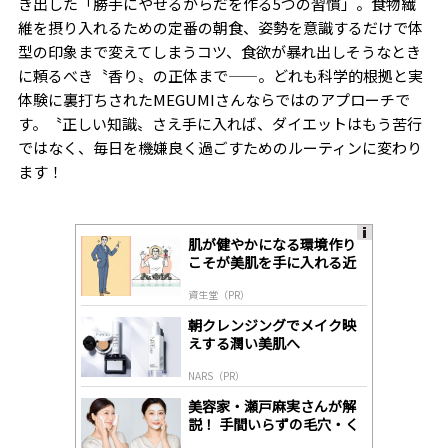
き出した「勝手にやせるからだを作る5つの習慣」。食物繊
維を摂り入れるための定番の朝食、姿勢を意識するだけで体
型の印象まで変えてしまうコツ、食欲が暴れ出しそうなとき
に頼るべき〝香り〟の正体まで——。どれも科学的根拠と実
体験に裏打ちされたMEGUMIさんならではのアプローチで
す。〝正しい知識〟さえ手に入れば、ダイエットはもう苦行
ではなく、毎日を機嫌良く過ごすためのルーティンに変わり
ます！
肌が健やかになる環境作り
A
こそが美肌を手に入れる近
ds
道
by
資生堂（PR）
lo
gl
朝クレンジングでメイク映
y
えする潤い美肌へ
NARS（PR）
美容家・瀬戸麻実さんが解
説！ 手間いらずの毛穴・く
すみケア