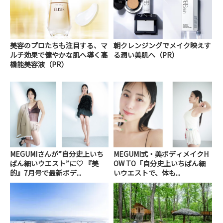
美容のプロたちも注目する、マ
朝クレンジングでメイク映えす
ルチ効果で健やかな肌へ導く高
る潤い美肌へ（PR）
機能美容液（PR）
MEGUMIさんが”自分史上いち
MEGUMI式・美ボディメイクH
ばん細いウエスト”に♡ 『美
OW TO「自分史上いちばん細
的』7月号で最新ボデ...
いウエストで、体も...