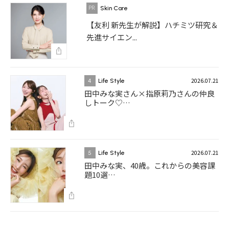
Skin Care
【友利 新先生が解説】ハチミツ研究＆
先進サイエン...
2026.07.21
4
Life Style
田中みな実さん×指原莉乃さんの仲良
しトーク♡…
2026.07.21
5
Life Style
田中みな実、40歳。これからの美容課
題10選…