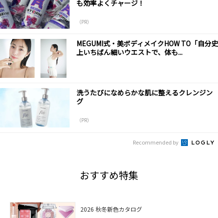
も効率よくチャージ！
（PR）
MEGUMI式・美ボディメイクHOW TO「自分史
上いちばん細いウエストで、体も...
洗うたびになめらかな肌に整えるクレンジン
グ
（PR）
Recommended by
おすすめ特集
2026 秋冬新色カタログ