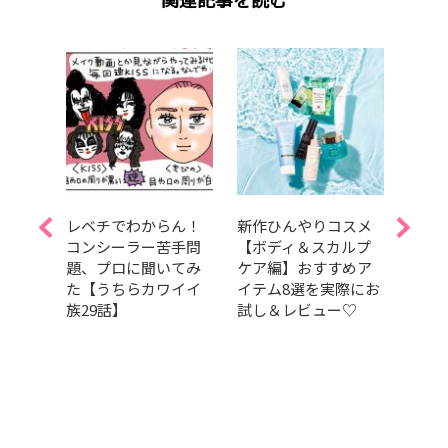
Aぇ!
レベチでわからん！
新作ひんやりコスメ
夏を
島如恵
コンシーラー苦手問
【ボディ＆スカルプ
しっ
題、プロに聞いてみ
ケア編】おすすめア
暑さ
スドラ
た【うちらカワイイ
イテム8選を実際にお
容持
t
族29話】
試し＆レビュー♡
つの
演！【試