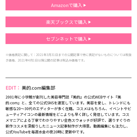
Amazonで購入
楽天ブックスで購入
セブンネットで購入
※価格表記に関して：2021年3月31日までの公開記事で特に表記がないものについては税抜
き価格、2021年4月1日以降公開の記事は税込み価格です。
EDIT：
美的.com編集部
2001年に小学館が創刊した美容専門誌『美的』の公式WEBサイト『美
的.com』と、全ての公式SNSを運営しています。美容を愛し、トレンドにも
敏感な20～30代のエディターが多く在籍。コスメはもちろん、イベントやビ
ューティアイコンの最新情報をどこよりも早く詳しく発信しています。コス
メマニアによる丁寧でわかりやすい全色スウォッチが好評で、選りすぐりの
新作コスメを深掘りしたニュース記事制作が大得意。動画編集にも注力し、
公式YouTubeを毎週水金の夜20時に更新中です。