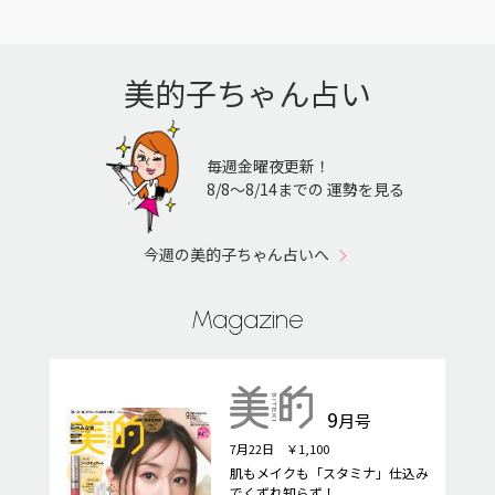
美的子ちゃん占い
毎週金曜夜更新！
8/8〜8/14までの 運勢を見る
今週の美的子ちゃん占いへ
Magazine
9
月号
7月22日 ￥1,100
肌もメイクも「スタミナ」仕込み
でくずれ知らず！