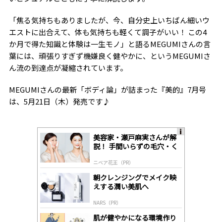
「焦る気持ちもありましたが、今、自分史上いちばん細いウ
エストに出合えて、体も気持ちも軽くて調子がいい！ この4
か月で得た知識と体験は一生モノ」と語るMEGUMIさんの言
葉には、頑張りすぎず機嫌良く健やかに、というMEGUMIさ
ん流の到達点が凝縮されています。
MEGUMIさんの最新「ボディ論」が詰まった『美的』7月号
は、5月21日（木）発売です♪
美容家・瀬戸麻実さんが解
A
説！ 手間いらずの毛穴・く
ds
すみケア
by
ニベア花王（PR）
lo
gl
朝クレンジングでメイク映
y
えする潤い美肌へ
NARS（PR）
肌が健やかになる環境作り