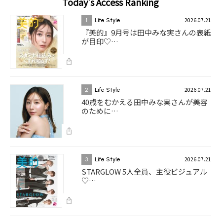
Today's Access Ranking
2026.07.21
1
Life Style
『美的』9月号は田中みな実さんの表紙
が目印♡…
2026.07.21
2
Life Style
40歳をむかえる田中みな実さんが美容
のために…
2026.07.21
3
Life Style
STARGLOW 5人全員、主役ビジュアル
♡…