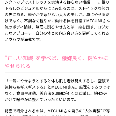
ンクトップでストレッチを実演する飾らない横顔——。撮り
下ろしのビジュアルからにじみ出るのは、ストイックな努力
の先にある、軽やかで媚びない大人の美しさ。単にやせるだ
けでなく、不調なく軽やかに動ける体を目指すMEGUMIさん
流のボディ論は、無理に削るやせ方とは一線を画す、ロジカ
ルなアプローチ。自分の体との向き合い方を更新してくれる
ノウハウが満載です。
“正しい知識”を学べば、機嫌良く、健やかに
やせられる
「一気にやせようとすると体も肌も老け見えするし、空腹で
気持ちもギスギスする」とMEGUMIさん。無理をするのでは
なく、食事や運動、美容法を周囲が引くほど試し、約4か月
かけて緩やかに整えていったといいます。
誌面で紹介されるのは、MEGUMIさん自らの“人体実験”で導