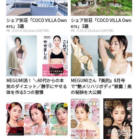
シェア別荘「COCO VILLA Own
シェア別荘「COCO VILLA Own
ers」3選
ers」3選
PR（COCO VILLA on GOETHE）
PR（COCO VILLA on GOETHE）
MEGUMI流！ ＼40代からの本
MEGUMIさん『美的』8月号
気のダイエット／勝手にやせる
で“艶メリハリボディ”披露｜美
体を作る5つの習慣
の秘訣を大公開