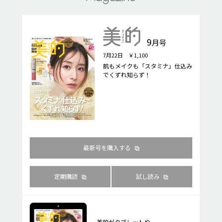
9
月号
7月22日 ￥1,100
肌もメイクも「スタミナ」仕込み
でくずれ知らず！
最新号を購入する
定期購読
試し読み
美的がタブレットや