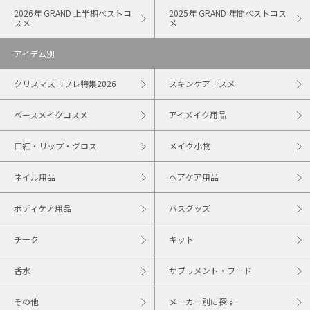
2026年 GRAND 上半期ベストコ
2025年 GRAND 年間ベストコス
スメ
メ
アイテム別
クリスマスコフレ特集2026
スキンケアコスメ
ベースメイクコスメ
アイメイク用品
口紅・リップ・グロス
メイク小物
ネイル用品
ヘアケア用品
ボディケア用品
バスグッズ
チーク
キット
香水
サプリメント・フード
その他
メーカー別に探す