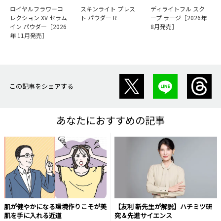
ロイヤルフラワーコ
スキンライト プレス
ディライトフル スク
レクション XV セラム
ト パウダー R
ープ ラージ［2026年
イン パウダー［2026
8月発売］
年 11月発売］
この記事をシェアする
あなたにおすすめの記事
肌が健やかになる環境作りこそが美
【友利 新先生が解説】ハチミツ研
肌を手に入れる近道
究＆先進サイエンス