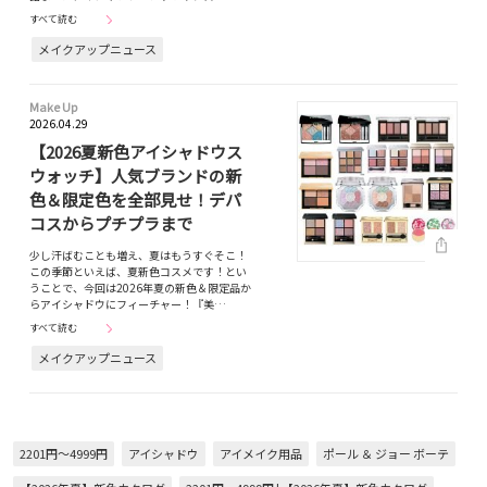
すべて読む
メイクアップニュース
Make Up
2026.04.29
【2026夏新色アイシャドウス
ウォッチ】人気ブランドの新
色＆限定色を全部見せ！デパ
コスからプチプラまで
少し汗ばむことも増え、夏はもうすぐそこ！
この季節といえば、夏新色コスメです！とい
うことで、今回は2026年夏の新色＆限定品か
らアイシャドウにフィーチャー！『美…
すべて読む
メイクアップニュース
2201円～4999円
アイシャドウ
アイメイク用品
ポール ＆ ジョー ボーテ