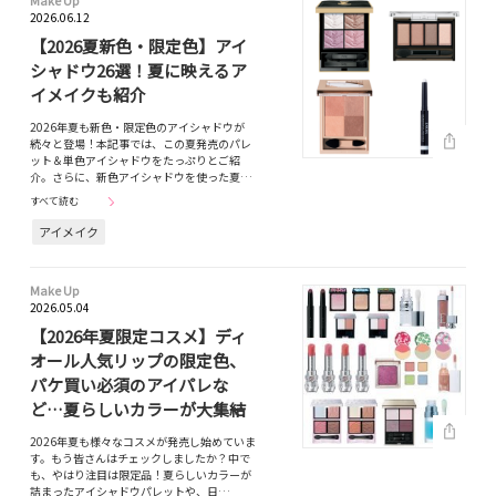
Make Up
2026.06.12
【2026夏新色・限定色】アイ
シャドウ26選！夏に映えるア
イメイクも紹介
2026年夏も新色・限定色のアイシャドウが
続々と登場！本記事では、この夏発売のパレ
ット＆単色アイシャドウをたっぷりとご紹
介。さらに、新色アイシャドウを使った夏…
すべて読む
アイメイク
Make Up
2026.05.04
【2026年夏限定コスメ】ディ
オール人気リップの限定色、
パケ買い必須のアイパレな
ど…夏らしいカラーが大集結
2026年夏も様々なコスメが発売し始めていま
す。もう皆さんはチェックしましたか？中で
も、やはり注目は限定品！夏らしいカラーが
詰まったアイシャドウパレットや、日…