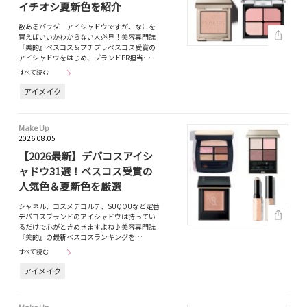
イチオシ夏新色を紹介
数あるパウダーアイシャドウですが、なにを
買えばいいかわからない人必見！美容専門誌
『美的』ベスコス＆プチプラベスコス受賞の
アイシャドウをはじめ、ブランドPR担当…
すべて読む
アイメイク
Make Up
2026.08.05
【2026最新】デパコスアイシ
ャドウ31選！ベスコス受賞の
人気色＆夏新色を厳選
シャネル、コスメデコルテ、SUQQUなど定番
デパコスブランドのアイシャドウは持ってい
るだけで心がときめきますよね♪美容専門誌
『美的』の最新ベスコスランキングを…
すべて読む
アイメイク