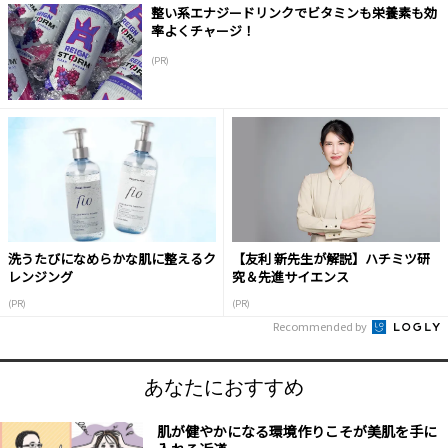
整い系エナジードリンクでビタミンも栄養素も効
率よくチャージ！
(PR)
洗うたびになめらかな肌に整えるク
【友利 新先生が解説】ハチミツ研
レンジング
究＆先進サイエンス
(PR)
(PR)
Recommended by
あなたにおすすめ
肌が健やかになる環境作りこそが美肌を手に