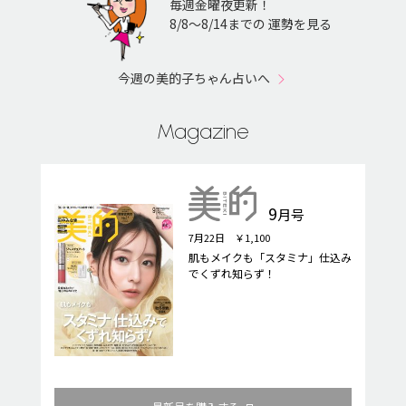
毎週金曜夜更新！
8/8〜8/14までの 運勢を見る
今週の美的子ちゃん占いへ
Magazine
9
月号
7月22日 ￥1,100
肌もメイクも「スタミナ」仕込み
でくずれ知らず！