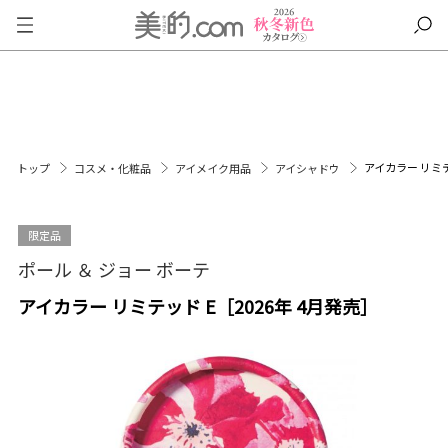
アイカラー リミテ
トップ
コスメ・化粧品
アイメイク用品
アイシャドウ
限定品
ポール ＆ ジョー ボーテ
アイカラー リミテッド E［2026年 4月発売］