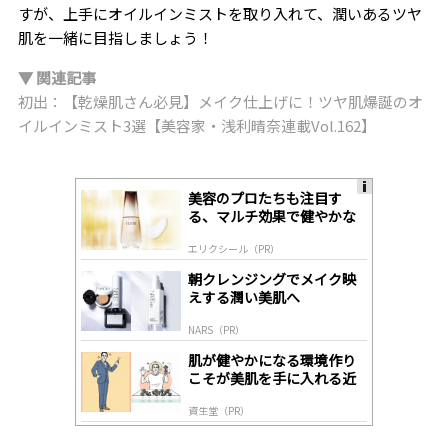
すが、上手にオイルインミストを取り入れて、潤いあるツヤ
肌を一緒に目指しましょう！
▼ 関連記事
初出：【乾燥肌さん必見】メイク仕上げに！ツヤ肌爆誕のオ
イルインミスト3選【美容家・浅利晴奈連載Vol.162】
美容のプロたちも注目す
A
る、マルチ効果で健やかな
ds
肌へ導く高機能美容液
by
エリクシール（PR）
lo
gl
朝クレンジングでメイク映
y
えする潤い美肌へ
NARS（PR）
肌が健やかになる環境作り
こそが美肌を手に入れる近
道
資生堂（PR）