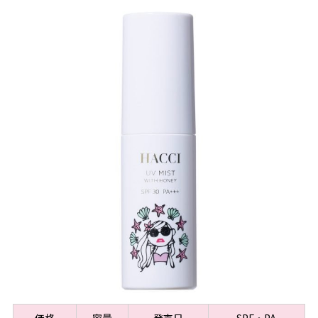
価格
容量
発売日
SPF・PA