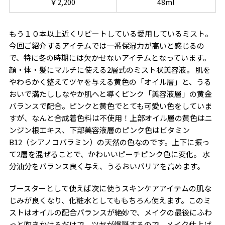
￥2,200
48ml
もう１０本以上近くリピートしている愛用しているミスト。
今回ご紹介するアイテムでは一番保湿力が高いと感じるの
で、特に冬の時期には欠かせないアイテムとなっています。
顔・体・髪にマルチに使える2層式のミスト状美容液。 肌を
やわらかく整えてツヤを与える黄色の「オイル層」と、うる
おいで満たししなやか肌へと導くピンク「美容液層」の黄金
バランスで配合。ピンクと黄色でとても可愛い色をしていま
すが、なんと合成着色料は不使用！上部オイル層の黄色はニ
ンジン根エキス、下部美容液層のピンク色はビタミン
B12（シアノコバラミン）の天然の色なのです。上下に振っ
て2層を混ぜることで、かわいいピーチピンク色に変化。 水
分油分をバランス良く与え、うるおいバリアを高めます。
ブースターとして使えば次に使うスキンケアアイテムの肌な
じみが良くなり、化粧水としてももちろん使えます。このミ
ストはオイルの配合バランスが絶妙で、メイクの最後にふわ
っと吹きかけるだけで、ツヤが爆誕するので、メイク仕上げ