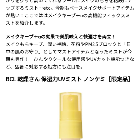
がりをグッと高めてくれるツールにメイクのもちを格段にア
ップするミスト…etc。今期もベースメイクサポートアイテム
が熱い！ここでははメイクキープ＋αの高機能フィックスミ
ストを紹介します。
メイクキープ＋αの効果で美肌映えと快適さを両立！
メイクもちキープ、潤い補給、花粉やPM2.5ブロックと「日
中の肌のお守り」としてマストアイテムとなったミストが今
期も豊作！ ひんやりクールな使用感やUVカット機能つきな
ど、猛暑に対応する処方にも注目を。
BCL 乾燥さん 保湿力UVミスト ノンケミ［限定品］