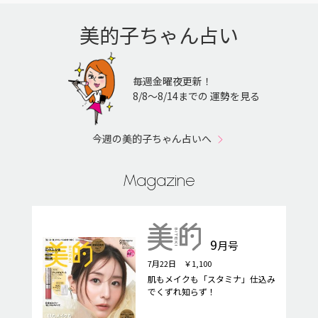
美的子ちゃん占い
毎週金曜夜更新！
8/8〜8/14までの 運勢を見る
今週の美的子ちゃん占いへ
Magazine
9
月号
7月22日 ￥1,100
肌もメイクも「スタミナ」仕込み
でくずれ知らず！