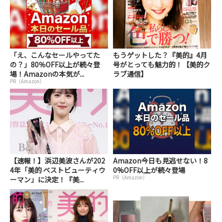
「え、こんなセールやってた
もうゲットした？『美的』4月
の？」80％OFF以上が続々登
号がとっても魅力的！【美的ク
場！Amazonの本気が...
ラブ通信】
PR（Amazon）
【速報！】浜辺美波さんが202
Amazon今日も見逃せない！8
4年「美的 ベストビューティウ
0%OFF以上が続々登場
PR（Amazon）
ーマン」に決定！『美...