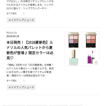
プグロス」。引き続きツヤリップトレンドを
けん引するアイテムが登場します。リップグ
ロスに加えて、リッププランパーやリ…
すべて読む
メイクアップニュース
Make Up
2026.04.24
本日発売！【2026夏新色】ル
ナソルの人気パレットから夏
新色が登場♪ 限定カラーは必
見♡
『美的』6月号では「2026夏新色」を特集！
ルナソルから夏のシーンを盛り上げる、目元
にみずみずしい輝きを放つアイテムが新登
場！ 限定カラーは完売必至なのでお…
すべて読む
メイクアップニュース