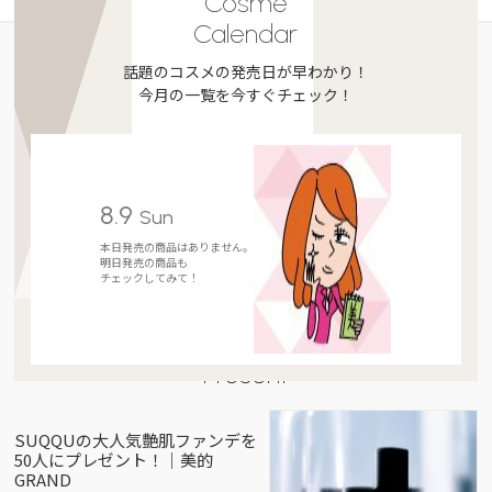
Cosme
Calendar
話題のコスメの発売日が早わかり！
今月の一覧を今すぐチェック！
8.9
Sun
本日発売の商品はありません。
明日発売の商品も
チェックしてみて！
Present
SUQQUの大人気艶肌ファンデを
50人にプレゼント！｜美的
GRAND