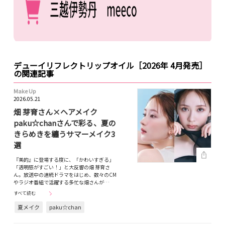
デューイリフレクトリップオイル［2026年 4月発売］
の関連記事
Make Up
2026.05.21
畑 芽育さん×ヘアメイク
paku☆chanさんで彩る、夏の
きらめきを纏うサマーメイク3
選
『美的』に登場する度に、「かわいすぎる」
「透明感がすごい！」と大反響の畑 芽育さ
ん。放送中の連続ドラマをはじめ、数々のCM
やラジオ番組で活躍する多忙な畑さんが…
すべて読む
夏メイク
paku☆chan