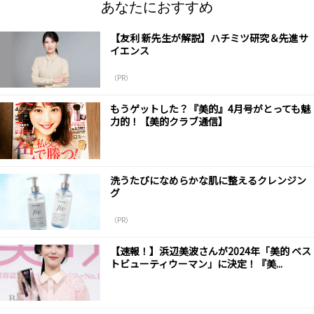
あなたにおすすめ
【友利 新先生が解説】ハチミツ研究＆先進サ
イエンス
（PR）
もうゲットした？『美的』4月号がとっても魅
力的！【美的クラブ通信】
洗うたびになめらかな肌に整えるクレンジン
グ
（PR）
【速報！】浜辺美波さんが2024年「美的 ベス
トビューティウーマン」に決定！『美...