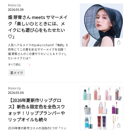
Make Up
2026.05.09
畑 芽育さん meets サマーメイ
ク「楽しいひとときには、メ
イクにも遊び心をもたせたい
♡」
人気ヘア＆メイクのpaku☆chanが『美的』6
月号にてこの夏を彩るサマーメイクを伝授！
畑 芽育さんがこの夏やりたいこと＆トライし
たいメイクとは？
すべて読む
夏メイク
Make Up
2026.05.06
【2026年夏新作リップグロ
ス】新色＆限定色を全色スウ
ォッチ！リッププランパーや
リップオイルも続々
2026年夏の新作コスメの注目の1つが「リッ