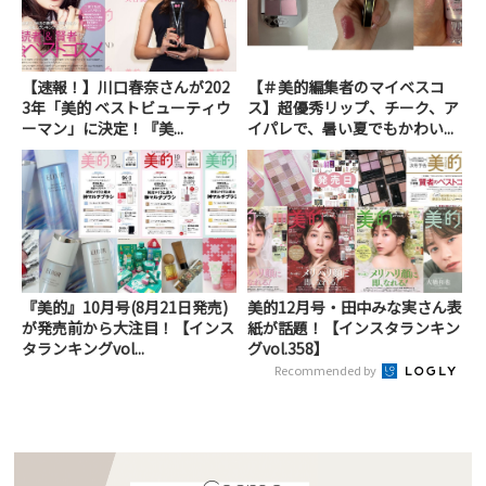
【速報！】川口春奈さんが202
【＃美的編集者のマイベスコ
3年「美的 ベストビューティウ
ス】超優秀リップ、チーク、ア
ーマン」に決定！『美...
イパレで、暑い夏でもかわい...
『美的』10月号(8月21日発売)
美的12月号・田中みな実さん表
が発売前から大注目！【インス
紙が話題！【インスタランキン
タランキングvol...
グvol.358】
Recommended by