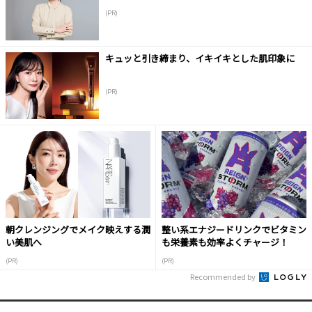
(PR)
キュッと引き締まり、イキイキとした肌印象に
(PR)
朝クレンジングでメイク映えする潤
整い系エナジードリンクでビタミン
い美肌へ
も栄養素も効率よくチャージ！
(PR)
(PR)
Recommended by