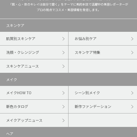
「肌・心・体のキレイは自分で磨く」をテーマに美的本誌で活躍中の美容レポーターが
プロの視点でコスメ・美容情報を発信します。
スキンケア
肌質別スキンケア
お悩み別ケア
洗顔・クレンジング
スキンケア特集
スキンケアニュース
メイク
メイクHOW TO
シーン別メイク
新色カタログ
新作ファンデーション
メイクアップニュース
ヘア