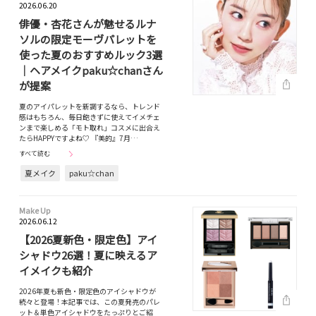
2026.06.20
俳優・杏花さんが魅せるルナ
ソルの限定モーヴパレットを
使った夏のおすすめルック3選
｜ヘアメイクpaku☆chanさん
が提案
夏のアイパレットを新調するなら、トレンド
感はもちろん、毎日飽きずに使えてイメチェ
ンまで楽しめる「モト取れ」コスメに出合え
たらHAPPYですよね♡ 『美的』7月…
すべて読む
夏メイク
paku☆chan
Make Up
2026.06.12
【2026夏新色・限定色】アイ
シャドウ26選！夏に映えるア
イメイクも紹介
2026年夏も新色・限定色のアイシャドウが
続々と登場！本記事では、この夏発売のパレ
ット＆単色アイシャドウをたっぷりとご紹