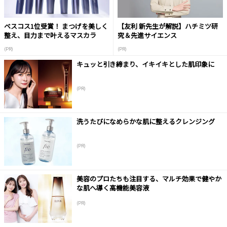
ベスコス1位受賞！ まつげを美しく
【友利 新先生が解説】ハチミツ研
整え、目力まで叶えるマスカラ
究＆先進サイエンス
(PR)
(PR)
キュッと引き締まり、イキイキとした肌印象に
(PR)
洗うたびになめらかな肌に整えるクレンジング
(PR)
美容のプロたちも注目する、マルチ効果で健やか
な肌へ導く高機能美容液
(PR)