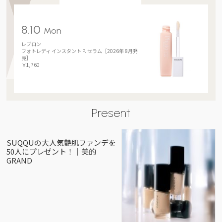
8.10
Mon
レブロン
フォトレディ インスタント P. セラム［2026年 8月発
売］
￥1,760
Present
SUQQUの大人気艶肌ファンデを
50人にプレゼント！｜美的
GRAND