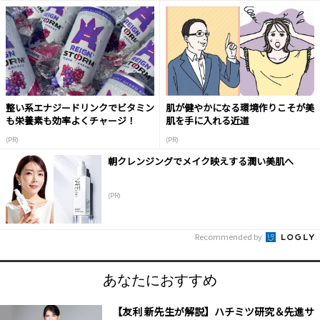
整い系エナジードリンクでビタミン
肌が健やかになる環境作りこそが美
も栄養素も効率よくチャージ！
肌を手に入れる近道
(PR)
(PR)
朝クレンジングでメイク映えする潤い美肌へ
(PR)
Recommended by
あなたにおすすめ
【友利 新先生が解説】ハチミツ研究＆先進サ