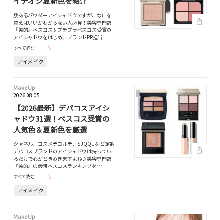
イチオシ夏新色を紹介
数あるパウダーアイシャドウですが、なにを
買えばいいかわからない人必見！美容専門誌
『美的』ベスコス＆プチプラベスコス受賞の
アイシャドウをはじめ、ブランドPR担当…
すべて読む
アイメイク
Make Up
2026.08.05
【2026最新】デパコスアイシ
ャドウ31選！ベスコス受賞の
人気色＆夏新色を厳選
シャネル、コスメデコルテ、SUQQUなど定番
デパコスブランドのアイシャドウは持ってい
るだけで心がときめきますよね♪美容専門誌
『美的』の最新ベスコスランキングを…
すべて読む
アイメイク
Make Up