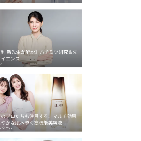
友利 新先生が解説】ハチミツ研究＆先
サイエンス
ン
容のプロたちも注目する、マルチ効果
健やかな肌へ導く高機能美容液
クシール