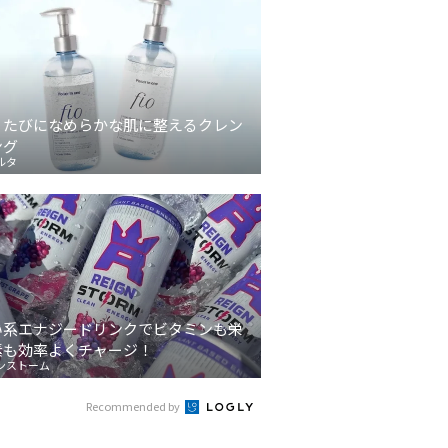
うたびになめらかな肌に整えるクレン
ング
ルタ
い系エナジードリンクでビタミンも栄
素も効率よくチャージ！
ンストーム
Recommended by