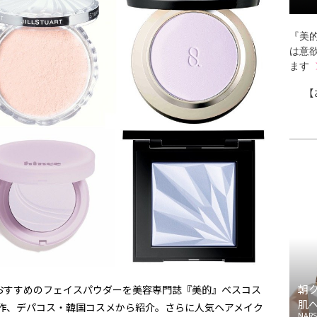
『美的
は意
ます
【
朝
おすすめのフェイスパウダーを美容専門誌『美的』ベスコス
肌
新作、デパコス・韓国コスメから紹介。さらに人気ヘアメイク
NARS