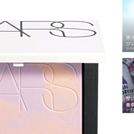
洗
ジ
リベ
整
養
レイ