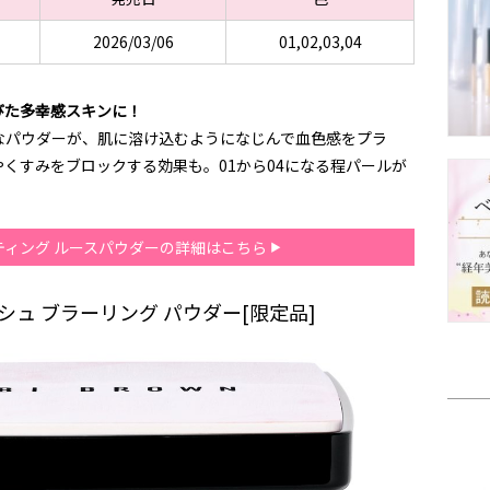
2026/03/06
01,02,03,04
びた多幸感スキンに！
なパウダーが、肌に溶け込むようになじんで血色感をプラ
くすみをブロックする効果も。01から04になる程パールが
ティング ルースパウダーの詳細はこちら
シュ ブラーリング パウダー[限定品]