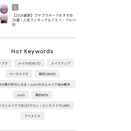
5
【2026最新】プチプラチークおすすめ
20選！人気ランキング＆イエベ・ブルべ
別
Hot Keywords
チプラ
メイクHOW TO
メイクアップ
ベースメイク
美的GRAND
分の顔が好きになる！yumiの大人メイク悩み解決
塾
yumi
美的MEN
ケメンメイクでBUZZりたい！メンズメイクLABO
アイメイク