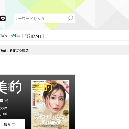
SDGs
ス名品、新作から厳選
月号
22日
,100
最新号