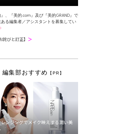
』、『美的.com』及び『美的GRAND』で
欲ある編集者／アシスタントを募集してい
お詫びと訂正】
＞
編集部おすすめ
【PR】
クレンジングでメイク映えする潤い美
へ