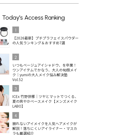
Today's Access Ranking
1
【2026最新】プチプラフェイスパウダー
の人気ランキング＆おすすめ7選
2
いつもベージュアイシャドウ、を卒業！
ワンアイテムでかなう、大人の旬顔メイ
ク｜yumiの大人メイク悩み解決塾
Vol.52
3
ICEx 竹野世梛｜ツヤとマットでつくる、
夏の爽やかベースメイク【メンズメイク
LABO】
4
崩れないアイメイクを人気ヘアメイクが
解説！落ちにくいアイライナー・マスカ
ラも厳選紹介