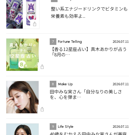
整い系エナジードリンクでビタミンも
栄養素も効率よ...
2026.07.11
7
Fortune Telling
【香る12星座占い】真木あかりが占う
「8月の…
2026.07.11
8
Make Up
田中みな実さん「自分なりの美しさ
を、心を弾ま…
2026.07.11
9
Life Style
40歳をむかえる田中みな実さんが美容