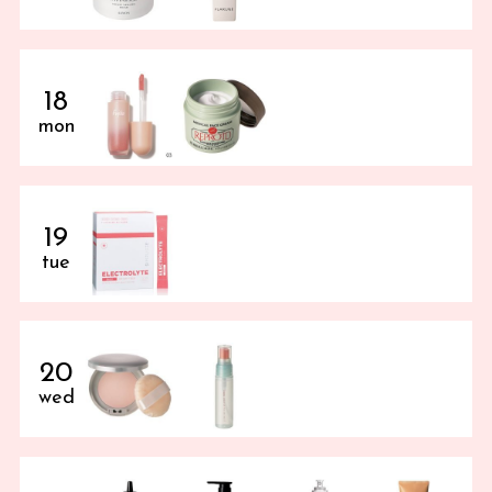
18
mon
19
tue
20
wed