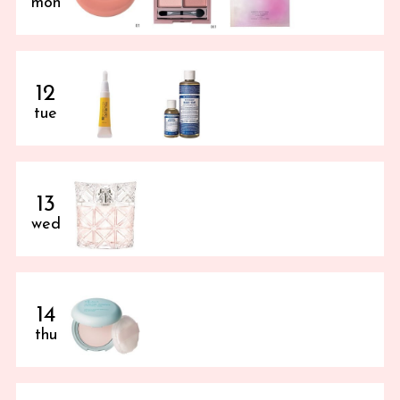
mon
12
tue
13
wed
14
thu