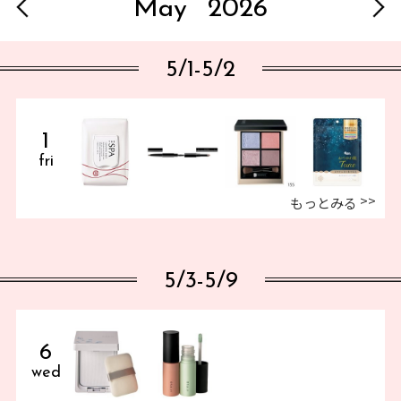
May
2026
5/1-5/2
1
fri
もっとみる
5/3-5/9
6
wed