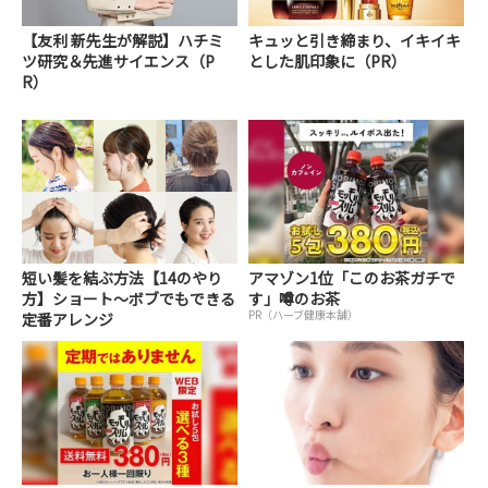
【友利 新先生が解説】ハチミ
キュッと引き締まり、イキイキ
ツ研究＆先進サイエンス（P
とした肌印象に（PR）
R）
短い髪を結ぶ方法【14のやり
アマゾン1位「このお茶ガチで
方】ショート～ボブでもできる
す」噂のお茶
PR（ハーブ健康本舗）
定番アレンジ