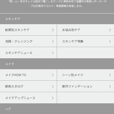
「肌・心・体のキレイは自分で磨く」をテーマに美的本誌で活躍中の美容レポーターが
プロの視点でコスメ・美容情報を発信します。
スキンケア
肌質別スキンケア
お悩み別ケア
洗顔・クレンジング
スキンケア特集
スキンケアニュース
メイク
メイクHOW TO
シーン別メイク
新色カタログ
新作ファンデーション
メイクアップニュース
ヘア