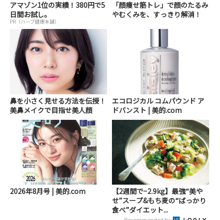
アマゾン1位の実績！380円で5
「顔痩せ筋トレ」で顔のたるみ
日間お試し。
やむくみを、すっきり解消！
PR（ハーブ健康本舗）
鼻を小さく見せる方法を伝授！
エコロジカル コムパウンド ア
美鼻メイクで目指せ美人顔
ドバンスト | 美的.com
2026年8月号 | 美的.com
【2週間で−2.9kg】最強“美や
せ”スープ&もち麦の“ばっかり
食べ”ダイエット...
Recommended by