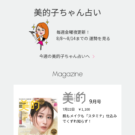
美的子ちゃん占い
毎週金曜夜更新！
8/8〜8/14までの 運勢を見る
今週の美的子ちゃん占いへ
Magazine
9
月号
7月22日 ￥1,100
肌もメイクも「スタミナ」仕込み
でくずれ知らず！