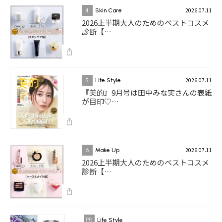
2026.07.11
4
Skin Care
2026上半期大人のためのベストコスメ
診断【…
2026.07.11
5
Life Style
『美的』9月号は田中みな実さんの表紙
が目印♡…
2026.07.11
6
Make Up
2026上半期大人のためのベストコスメ
診断【…
Life Style