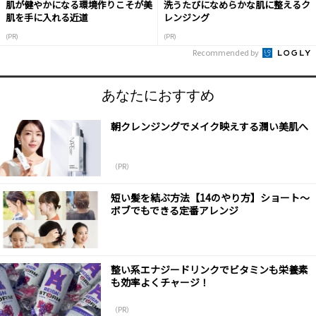
肌が健やかになる環境作りこそが美
洗うたびになめらかな肌に整えるク
肌を手に入れる近道
レンジング
(PR)
(PR)
Recommended by
あなたにおすすめ
朝クレンジングでメイク映えする潤い美肌へ
（PR）
短い髪を結ぶ方法【14のやり方】ショート～
ボブでもできる定番アレンジ
整い系エナジードリンクでビタミンも栄養素
も効率よくチャージ！
（PR）