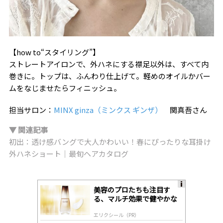
【how to“スタイリング”】
ストレートアイロンで、外ハネにする襟足以外は、すべて内
巻きに。トップは、ふんわり仕上げて。軽めのオイルかバー
ムをなじませたらフィニッシュ。
担当サロン：
MINX ginza（ミンクス ギンザ）
関真吾さん
▼ 関連記事
初出：透け感バングで大人かわいい！春にぴったりな耳掛け
外ハネショート｜最旬ヘアカタログ
美容のプロたちも注目す
A
る、マルチ効果で健やかな
ds
肌へ導く高機能美容液
by
エリクシール（PR）
lo