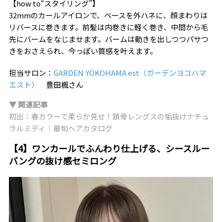
【how to“スタイリング”】
32mmのカールアイロンで、ベースを外ハネに、顔まわりは
リバースに巻きます。前髪は内巻きに軽く巻き、中間から毛
先にバームをなじませます。バームは動きを出しつつパサつ
きをおさえられ、今っぽい質感を叶えます。
担当サロン：
GARDEN YOKOHAMA est（ガーデンヨコハマ
エスト）
豊田楓さん
▼ 関連記事
初出：春カラーで柔らか見せ！鎖骨レングスの垢抜けナチュ
ラルミディ｜最旬ヘアカタログ
【4】ワンカールでふんわり仕上げる、シースルー
バングの抜け感セミロング