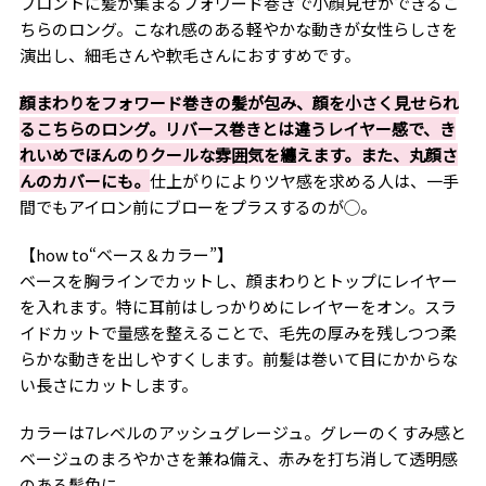
フロントに髪が集まるフォワード巻きで小顔見せができるこ
ちらのロング。こなれ感のある軽やかな動きが女性らしさを
演出し、細毛さんや軟毛さんにおすすめです。
顔まわりをフォワード巻きの髪が包み、顔を小さく見せられ
るこちらのロング。リバース巻きとは違うレイヤー感で、き
れいめでほんのりクールな雰囲気を纏えます。また、丸顔さ
んのカバーにも。
仕上がりによりツヤ感を求める人は、一手
間でもアイロン前にブローをプラスするのが◯。
【how to“ベース＆カラー”】
ベースを胸ラインでカットし、顔まわりとトップにレイヤー
を入れます。特に耳前はしっかりめにレイヤーをオン。スラ
イドカットで量感を整えることで、毛先の厚みを残しつつ柔
らかな動きを出しやすくします。前髪は巻いて目にかからな
い長さにカットします。
カラーは7レベルのアッシュグレージュ。グレーのくすみ感と
ベージュのまろやかさを兼ね備え、赤みを打ち消して透明感
のある髪色に。