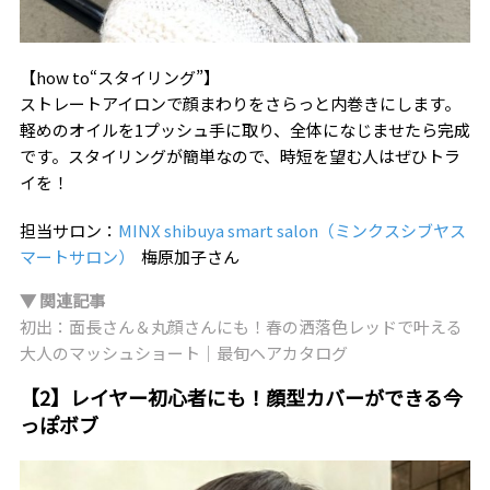
【how to“スタイリング”】
ストレートアイロンで顔まわりをさらっと内巻きにします。
軽めのオイルを1プッシュ手に取り、全体になじませたら完成
です。スタイリングが簡単なので、時短を望む人はぜひトラ
イを！
担当サロン：
MINX shibuya smart salon（ミンクスシブヤス
マートサロン）
梅原加子さん
▼ 関連記事
初出：面長さん＆丸顔さんにも！春の洒落色レッドで叶える
大人のマッシュショート｜最旬ヘアカタログ
【2】レイヤー初心者にも！顔型カバーができる今
っぽボブ