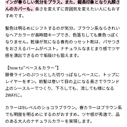
インが春らしい気分をプラス。また、縦長印象となり丸顔さ
んのカバーも。
長さを変えずに雰囲気を変えたい人にもおす
すめです。
髪色は明るめにシフトするのが気分。ブラウン系ならきれい
なヘアカラーが長時間キープでき、色落ちしても黄色っぽく
なりません。乾燥が気になる春先のっセット剤は、パサつき
をおさえるバームがベスト。ナチュラルなまとまり感でツヤ
感を演出できるので垢抜けも狙えます。
【how to“ベース＆カラー”】
鎖骨ラインのぷつっとした切りっぱなしベースに、トップに
レイヤーをオン。前髪は巻いて目の上になる長さでラウンド
上のシースルーでつくり、下ろしても、流しても様になる
2WAYに。
カラーは9レベルのショコラブラウン。春カラーはブラウン系
でも明度を明るめにするのがおすすめ。ツヤ感が秀逸で、品
のある大人のナチュラルカラーを実現します。