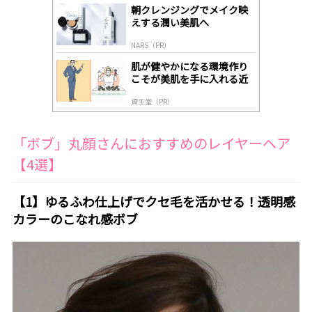
gl
朝クレンジングでメイク映
y
えする潤い美肌へ
NARS（PR）
肌が健やかになる環境作り
こそが美肌を手に入れる近
道
資生堂（PR）
「ボブ」丸顔さんにおすすめのレイヤーヘア
【4選】
【1】ゆるふわ仕上げでクセ毛を活かせる！透明感
カラーのこなれ感ボブ