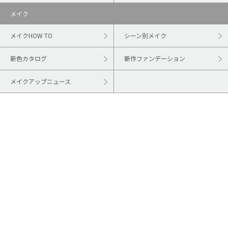
メイク
メイクHOW TO
シーン別メイク
新色カタログ
新作ファンデーション
メイクアップニュース
ヘア
ヘアアレンジ・髪型
ヘアスタイル・髪型
ヘアカラー
顔の形から似合う髪型を探す
ヘアのお悩み
ヘアサロン
ヘアニュース
ネイル