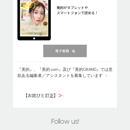
美的がタブレットや
スマートフォンで読める！
電子書籍
『美的』、『美的.com』及び『美的GRAND』では意
欲ある編集者／アシスタントを募集しています
【お詫びと訂正】
＞
Follow us!