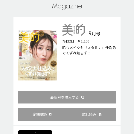
Magazine
9
月号
7月22日 ￥1,100
肌もメイクも「スタミナ」仕込み
でくずれ知らず！
最新号を購入する
定期購読
試し読み