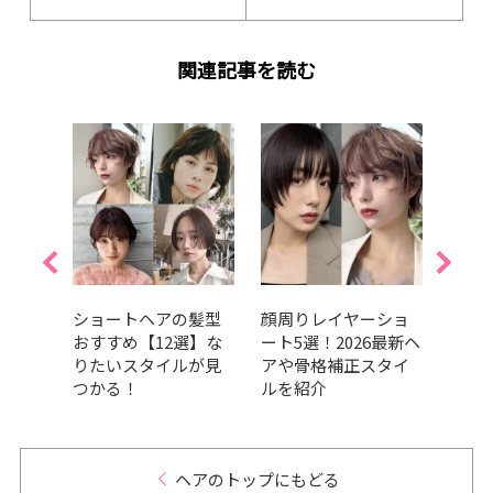
関連記事を読む
ョート
ショートヘアの髪型
顔周りレイヤーショ
【20
っき
おすすめ【12選】な
ート5選！2026最新ヘ
れシ
スタ
りたいスタイルが見
アや骨格補正スタイ
向け
つかる！
ルを紹介
ュ・
介
ヘアのトップにもどる