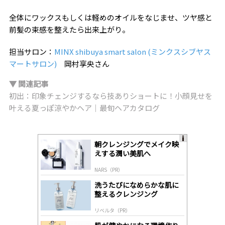
全体にワックスもしくは軽めのオイルをなじませ、ツヤ感と
前髪の束感を整えたら出来上がり。
担当サロン：
MINX shibuya smart salon (ミンクスシブヤス
マートサロン)
岡村享央さん
▼ 関連記事
初出：印象チェンジするなら技ありショートに！小顔見せを
叶える夏っぽ涼やかヘア｜最旬ヘアカタログ
朝クレンジングでメイク映
A
えする潤い美肌へ
ds
by
NARS（PR）
lo
gl
洗うたびになめらかな肌に
y
整えるクレンジング
リベルタ（PR）