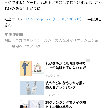
ージでするとグッド。もみ上げを残して耳かけすれば、こな
れ感のある仕上がりに。
担当サロン：
LONESS ginza（ローネス ギンザ）
平田湧己
さん
▼ 関連記事
初出：全方位キレイ！ヘルシー美人な耳かけマッシュショー
ト｜最旬ヘアカタログ
肌が健やかになる環境作り
A
こそが美肌を手に入れる近
ds
道
by
資生堂（PR）
lo
gl
洗うたびになめらかな肌に
y
整えるクレンジング
リベルタ（PR）
朝クレンジングでメイク映
えする潤い美肌へ