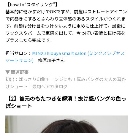
【how to“スタイリング”】
基本的に乾かすだけでOKですが、前髪はストレートアイロン
で内巻きにするとふんわり立体感のあるスタイルがつくれま
す。前髪は分け目をつけないように重めに仕上げて。最後に
ワックスやバームで束感を出して、今っぽい表情と抜け感を
プラスしたら完成です。
担当サロン：
MINX shibuya smart salon (ミンクスシブヤス
マートサロン)
梅原加子さん
▼ 関連記事
初出：ばっさり印象チェンジにも！厚みバングの大人の耳か
けショート｜最旬ヘアカタログ
【2】首元のもたつきを解消！抜け感バングの色っ
ぽショート