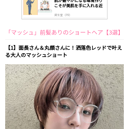
肌が健やかになる環境作り
こそが美肌を手に入れる近
道
資生堂（PR）
「マッシュ」前髪ありのショートヘア【3選】
【1】面長さん＆丸顔さんに！洒落色レッドで叶え
る大人のマッシュショート