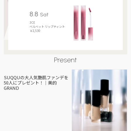
8.8
Sat
3CE
ベルベット リップティント
￥2,530
Present
SUQQUの大人気艶肌ファンデを
50人にプレゼント！｜美的
GRAND