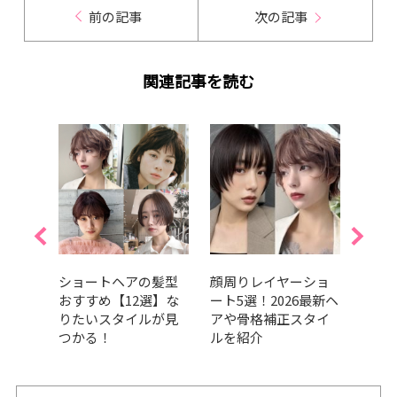
前の記事
次の記事
関連記事を読む
ショー
ショートヘアの髪型
顔周りレイヤーショ
【20
グ！
おすすめ【12選】な
ート5選！2026最新ヘ
れシ
ルを
りたいスタイルが見
アや骨格補正スタイ
向け
つかる！
ルを紹介
ュ・
介