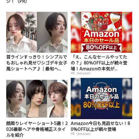
ジ！（PR）
首ラインすっきり！シンプルで
「え、こんなセールやってた
もおしゃれ見せ♡シゴデキ女子
の？」80％OFF以上が続々登
風ショートヘア♪｜最旬ヘ...
場！Amazonの本気が...
PR（Amazon）
顔周りレイヤーショート5選！2
Amazon今日も見逃せない！8
026最新ヘアや骨格補正スタイ
0%OFF以上が続々登場
PR（Amazon）
ルを紹介