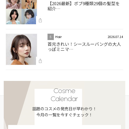
【2026最新】ボブ9種類29個の髪型を
紹介…
2026.07.14
5
Hair
首元きれい！シースルーバングの大人
っぽミニマ…
Cosme
Calendar
話題のコスメの発売日が早わかり！
今月の一覧を今すぐチェック！