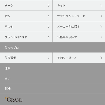
チーク
キット
香水
サプリメント・フード
その他
メーカー別に探す
ブランド別に探す
価格帯から探す
美容のプロ
美容賢者
美的リーダーズ
連載
占い
SDGs