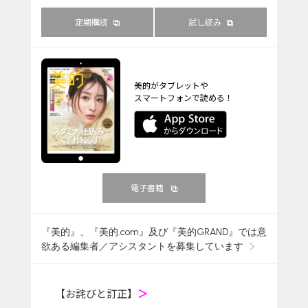
定期購読
試し読み
美的がタブレットや
スマートフォンで読める！
電子書籍
『美的』、『美的.com』及び『美的GRAND』では意
欲ある編集者／アシスタントを募集しています
【お詫びと訂正】
＞