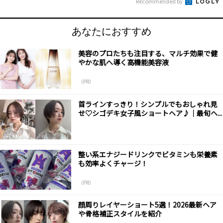
Recommended by
あなたにおすすめ
美容のプロたちも注目する、マルチ効果で健
やかな肌へ導く高機能美容液
（PR）
首ラインすっきり！シンプルでもおしゃれ見
せ♡シゴデキ女子風ショートヘア♪｜最旬ヘ...
整い系エナジードリンクでビタミンも栄養素
も効率よくチャージ！
（PR）
顔周りレイヤーショート5選！2026最新ヘア
や骨格補正スタイルを紹介