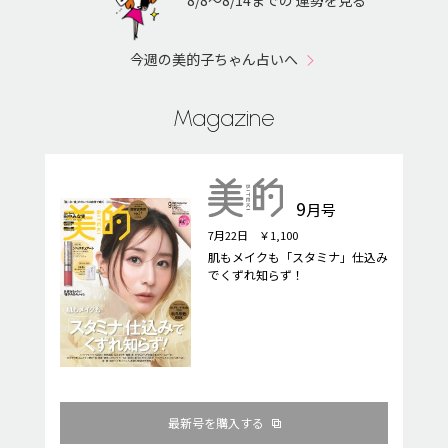
今週の美的子ちゃん占いへ
Magazine
9
月号
7月22日 ￥1,100
肌もメイクも「スタミナ」仕込み
でくずれ知らず！
最新号を購入する