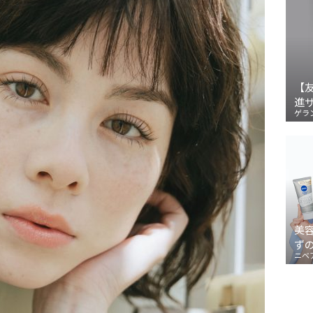
【
進
ゲラ
美
ず
ニベ