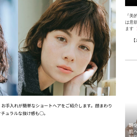
『美的
は意
ます
【
、お手入れが簡単なショートヘアをご紹介します。顔まわり
ナチュラルな抜け感も◯。
朝
肌
NARS