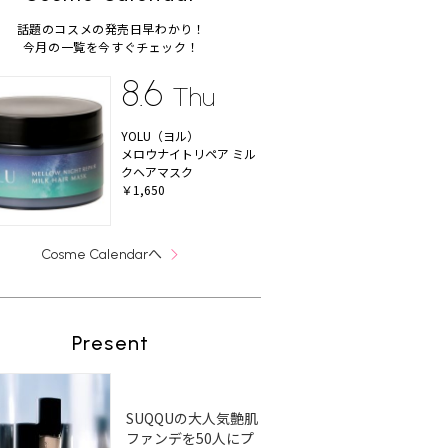
話題のコスメの発売日早わかり！
今月の一覧を今すぐチェック！
8.6
Thu
YOLU（ヨル）
メロウナイトリペア ミル
クヘアマスク
￥1,650
へ
Cosme Calendar
Present
SUQQUの大人気艶肌
ファンデを50人にプ