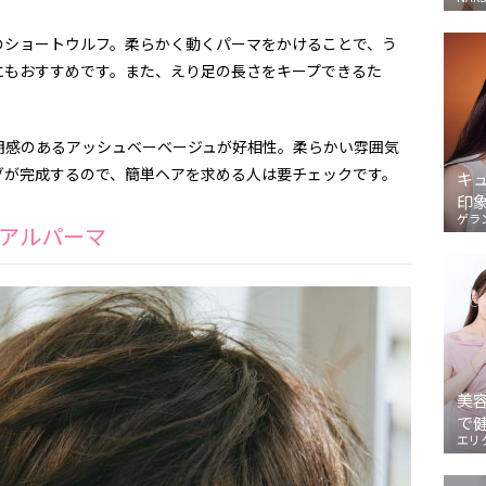
のショートウルフ。柔らかく動くパーマをかけることで、う
にもおすすめです。また、えり足の長さをキープできるた
。
明感のあるアッシュベーベージュが好相性。柔らかい雰囲気
グが完成するので、簡単ヘアを求める人は要チェックです。
キ
印
ゲラ
アルパーマ
美
で
エリ