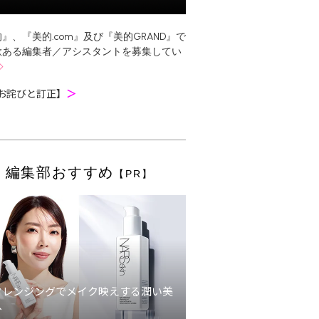
』、『美的.com』及び『美的GRAND』で
欲ある編集者／アシスタントを募集してい
お詫びと訂正】
＞
編集部おすすめ
【PR】
クレンジングでメイク映えする潤い美
へ