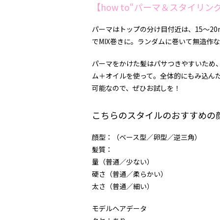
【how to“パーマ＆スタイリン
パーマはトップの分け目付近は、15〜20
でMIX巻きに。ランダムに巻いて無造作
パーマをかけた髪はパサつきやすいため
ム＋オイルを使って。全体的にもみ込ん
可能なので、ぜひお試しを！
こちらのスタイルのおすすめの
顔型：（ベース型／卵型／逆三角）
髪質：
量（普通／少ない）
硬さ（普通／柔らかい）
太さ（普通／細い）
モデルヘアデータ