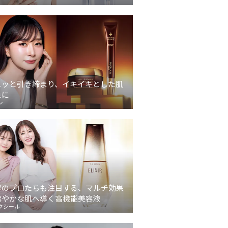
ュッと引き締まり、イキイキとした肌
象に
ン
容のプロたちも注目する、マルチ効果
健やかな肌へ導く高機能美容液
クシール