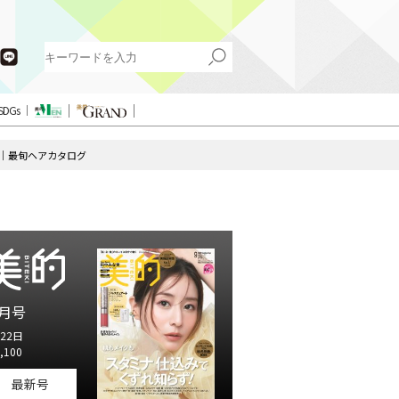
SDGs
｜最旬ヘアカタログ
月号
22日
,100
最新号