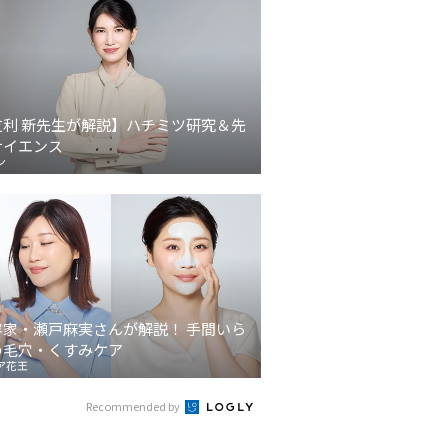
友利 新先生が解説】ハチミツ研究＆先
サイエンス
ン
容家・瀬戸麻実さんが解説！ 手間いら
の毛穴・くすみケア
ア花王
Recommended by