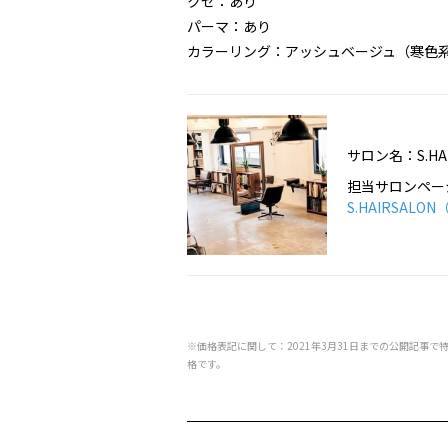
クセ：あり
パーマ：あり
カラーリング：アッシュベージュ（寒色
サロン名：S.HA
担当サロンペー
S.HAIRSAL
※価格表記に関して：2021年3月31日までの公開記事で
格です。