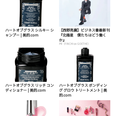
ハートオブグラス シルキー シ
【西野亮廣】ビジネス書最新刊
ャンプー | 美的.com
『北極星 僕たちはどう働く
か』
PR（FINCHI on GOETHE）
ハートオブグラス リッチ コン
ハートオブグラス ボンディン
ディショナー | 美的.com
グ グロウ トリートメント | 美
的.com