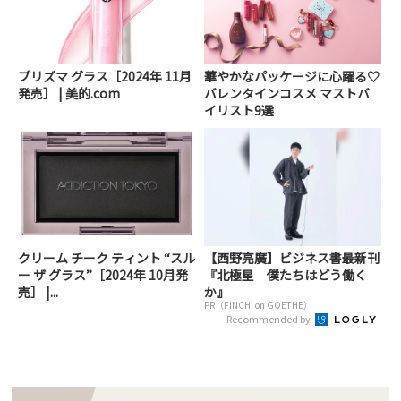
プリズマ グラス［2024年 11月
華やかなパッケージに心躍る♡
発売］ | 美的.com
バレンタインコスメ マストバ
イリスト9選
クリーム チーク ティント “スル
【西野亮廣】ビジネス書最新刊
ー ザ グラス”［2024年 10月発
『北極星 僕たちはどう働く
売］ |...
か』
PR（FINCHI on GOETHE）
Recommended by