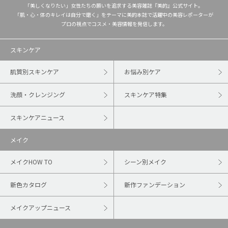
「美しくなりたい」女性たちの願いを追求する美容雑誌『美的』公式サイト。
「肌・心・体のキレイは自分で磨く」をテーマに美的本誌で活躍中の美容レポーターが
プロの視点でコスメ・美容情報を発信します。
スキンケア
肌質別スキンケア
お悩み別ケア
洗顔・クレンジング
スキンケア特集
スキンケアニュース
メイク
メイクHOW TO
シーン別メイク
新色カタログ
新作ファンデーション
メイクアップニュース