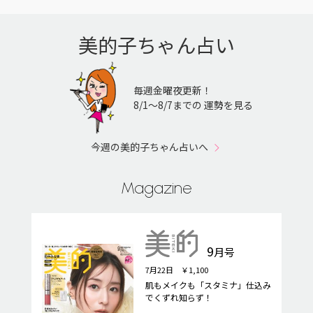
美的子ちゃん占い
毎週金曜夜更新！
8/1〜8/7までの 運勢を見る
今週の美的子ちゃん占いへ
Magazine
9
月号
7月22日 ￥1,100
肌もメイクも「スタミナ」仕込み
でくずれ知らず！