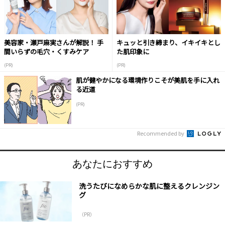
美容家・瀬戸麻実さんが解説！ 手
キュッと引き締まり、イキイキとし
間いらずの毛穴・くすみケア
た肌印象に
(PR)
(PR)
肌が健やかになる環境作りこそが美肌を手に入れ
る近道
(PR)
Recommended by
あなたにおすすめ
洗うたびになめらかな肌に整えるクレンジン
グ
（PR）