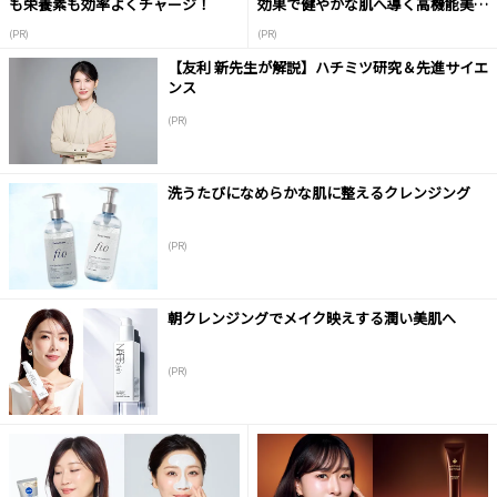
も栄養素も効率よくチャージ！
効果で健やかな肌へ導く高機能美容
液
(PR)
(PR)
【友利 新先生が解説】ハチミツ研究＆先進サイエ
ンス
(PR)
洗うたびになめらかな肌に整えるクレンジング
(PR)
朝クレンジングでメイク映えする潤い美肌へ
(PR)