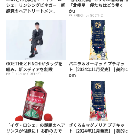
シェ」リンシングビネガー｜新
『北極星 僕たちはどう働く
感覚のヘアトリートメン...
か』
PR（FINCHI on GOETHE）
GOETHEとFINCHIがタッグを
バニラ＆オーキッド プチキッ
組み、新メディアを創設
ト［2024年11月発売］ | 美的.c
PR（FINCHI on GOETHE）
om
「イヴ・ロシェ」の話題のヘア
ざくろ＆マグノリア プチキッ
リンスが付録に！ お酢の力で
ト［2024年11月発売］ | 美的.c