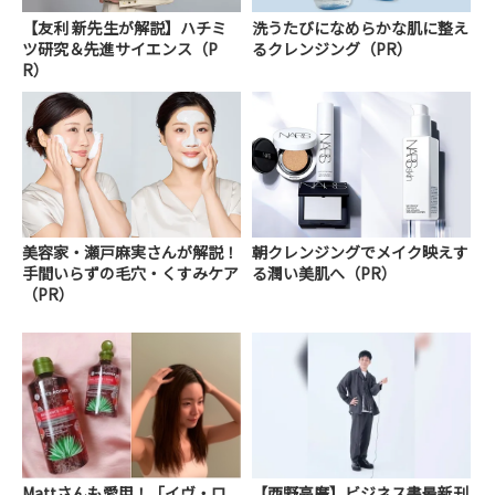
【友利 新先生が解説】ハチミ
洗うたびになめらかな肌に整え
ツ研究＆先進サイエンス（P
るクレンジング（PR）
R）
美容家・瀬戸麻実さんが解説！
朝クレンジングでメイク映えす
手間いらずの毛穴・くすみケア
る潤い美肌へ（PR）
（PR）
Mattさんも愛用！「イヴ・ロ
【西野亮廣】ビジネス書最新刊