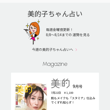
美的子ちゃん占い
毎週金曜夜更新！
8/8〜8/14までの 運勢を見る
今週の美的子ちゃん占いへ
Magazine
9
月号
7月22日 ￥1,100
肌もメイクも「スタミナ」仕込み
でくずれ知らず！