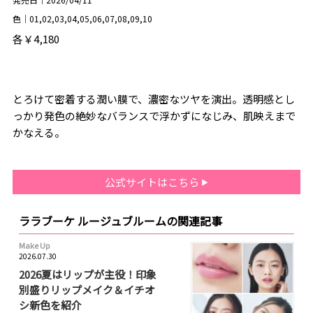
色｜01,02,03,04,05,06,07,08,09,10
各￥4,180
とろけて密着する潤い膜で、濃密なツヤを演出。透明感とし
っかり発色の絶妙なバランスで浮かずになじみ、肌映えまで
かなえる。
公式サイトはこちら
ララブーケ ルージュブルームの関連記事
Make Up
2026.07.30
2026夏はリップが主役！印象
別盛りリップメイク＆イチオ
シ新色を紹介