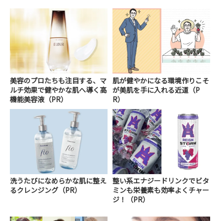
美容のプロたちも注目する、マ
肌が健やかになる環境作りこそ
ルチ効果で健やかな肌へ導く高
が美肌を手に入れる近道（P
機能美容液（PR）
R）
洗うたびになめらかな肌に整え
整い系エナジードリンクでビタ
るクレンジング（PR）
ミンも栄養素も効率よくチャー
ジ！（PR）