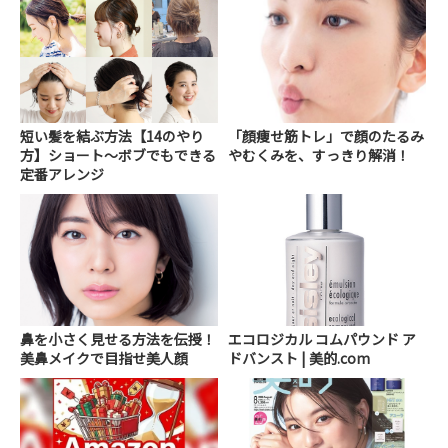
短い髪を結ぶ方法【14のやり
「顔痩せ筋トレ」で顔のたるみ
方】ショート～ボブでもできる
やむくみを、すっきり解消！
定番アレンジ
鼻を小さく見せる方法を伝授！
エコロジカル コムパウンド ア
美鼻メイクで目指せ美人顔
ドバンスト | 美的.com