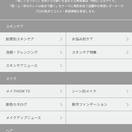
「美しくなりたい」女性たちの願いを追求する美容雑誌『美的』公式サイト。
「肌・心・体のキレイは自分で磨く」をテーマに美的本誌で活躍中の美容レポーターが
プロの視点でコスメ・美容情報を発信します。
スキンケア
肌質別スキンケア
お悩み別ケア
洗顔・クレンジング
スキンケア特集
スキンケアニュース
メイク
メイクHOW TO
シーン別メイク
新色カタログ
新作ファンデーション
メイクアップニュース
ヘア